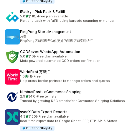
Built for Shopify
iPacky | Pick Pack & Fulfill
5つ星中
5.0
(118)
•
Free plan available
合計レビュー数：118件
Pick and pack with fulfill using barcode scanning or manual
PingPong Store Management
免费
PingPong店铺管理帮助你更好的管理店铺实现结汇
CODSaver: WhatsApp Automation
5つ星中
5.0
(10)
•
Free plan available
合計レビュー数：10件
Meta powered automated COD orders confirmation
WorldFirst 万里汇
5つ星中
1.0
(1)
•
Free
合計レビュー数：1件
Help cross-border partners to manage orders and quotas.
NimbusPost‑ eCommerce Shipping
5つ星中
2.9
(47)
•
Free to install
合計レビュー数：47件
Trusted by growing D2C brands for eCommerce Shipping Solutions
syncX Data Export Reports
5つ星中
4.3
(130)
•
Free plan available
合計レビュー数：130件
Real-time export data to Google Sheet, ERP, FTP, API & Stores
Built for Shopify