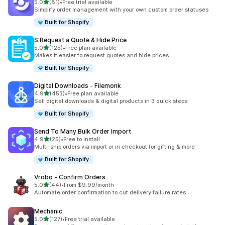
5つ星中
5.0
(81)
•
Free trial available
合計レビュー数：81件
Simplify order management with your own custom order statuses
Built for Shopify
S:Request a Quote & Hide Price
5つ星中
5.0
(125)
•
Free plan available
合計レビュー数：125件
Makes it easier to request quotes and hide prices.
Built for Shopify
Digital Downloads ‑ Filemonk
5つ星中
4.9
(453)
•
Free plan available
合計レビュー数：453件
Sell digital downloads & digital products in 3 quick steps
Built for Shopify
Send To Many Bulk Order Import
5つ星中
4.9
(25)
•
Free to install
合計レビュー数：25件
Multi-ship orders via import or in checkout for gifting & more
Built for Shopify
Vrobo ‑ Confirm Orders
5つ星中
5.0
(44)
•
From $9.99/month
合計レビュー数：44件
Automate order confirmation to cut delivery failure rates
Mechanic
5つ星中
5.0
(127)
•
Free trial available
合計レビュー数：127件