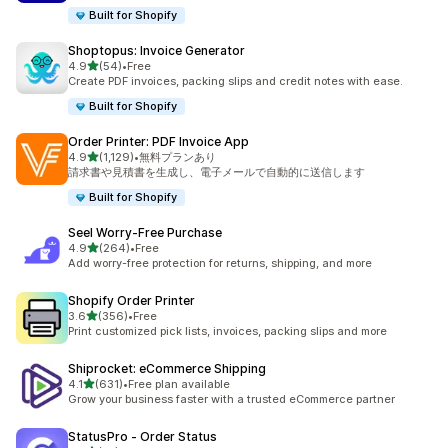
Built for Shopify
Shoptopus: Invoice Generator
5つ星中
4.9
(54)
•
Free
合計レビュー数：54件
Create PDF invoices, packing slips and credit notes with ease.
Built for Shopify
Order Printer: PDF Invoice App
5つ星中
4.9
(1,129)
•
無料プランあり
合計レビュー数：1129件
請求書や見積書を生成し、電子メールで自動的に送信します
Built for Shopify
Seel Worry‑Free Purchase
5つ星中
4.9
(264)
•
Free
合計レビュー数：264件
Add worry-free protection for returns, shipping, and more
Shopify Order Printer
5つ星中
3.6
(356)
•
Free
合計レビュー数：356件
Print customized pick lists, invoices, packing slips and more
Shiprocket: eCommerce Shipping
5つ星中
4.1
(631)
•
Free plan available
合計レビュー数：631件
Grow your business faster with a trusted eCommerce partner
StatusPro ‑ Order Status