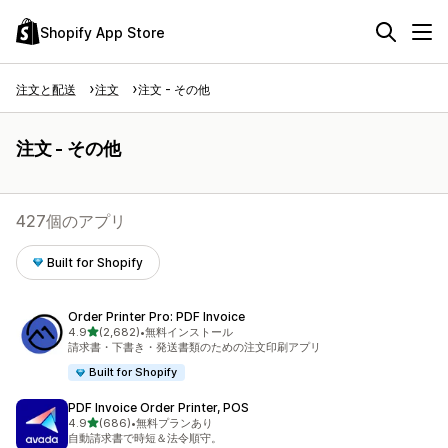
Shopify App Store
注文と配送
注文
注文 - その他
注文 - その他
427個のアプリ
Built for Shopify
Order Printer Pro: PDF Invoice
5つ星中
4.9
(2,682)
•
無料インストール
合計レビュー数：2682件
請求書・下書き・発送書類のための注文印刷アプリ
Built for Shopify
PDF Invoice Order Printer, POS
5つ星中
4.9
(686)
•
無料プランあり
合計レビュー数：686件
自動請求書で時短＆法令順守。