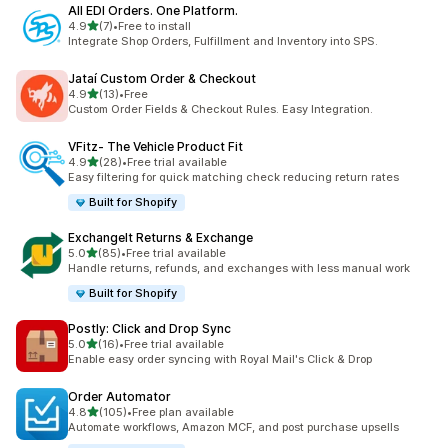
All EDI Orders. One Platform.
별 5개 중
4.9
(7)
•
Free to install
총 리뷰 7개
Integrate Shop Orders, Fulfillment and Inventory into SPS.
Jataí Custom Order & Checkout
별 5개 중
4.9
(13)
•
Free
총 리뷰 13개
Custom Order Fields & Checkout Rules. Easy Integration.
VFitz‑ The Vehicle Product Fit
별 5개 중
4.9
(28)
•
Free trial available
총 리뷰 28개
Easy filtering for quick matching check reducing return rates
Built for Shopify
ExchangeIt Returns & Exchange
별 5개 중
5.0
(85)
•
Free trial available
총 리뷰 85개
Handle returns, refunds, and exchanges with less manual work
Built for Shopify
Postly: Click and Drop Sync
별 5개 중
5.0
(16)
•
Free trial available
총 리뷰 16개
Enable easy order syncing with Royal Mail's Click & Drop
Order Automator
별 5개 중
4.8
(105)
•
Free plan available
총 리뷰 105개
Automate workflows, Amazon MCF, and post purchase upsells