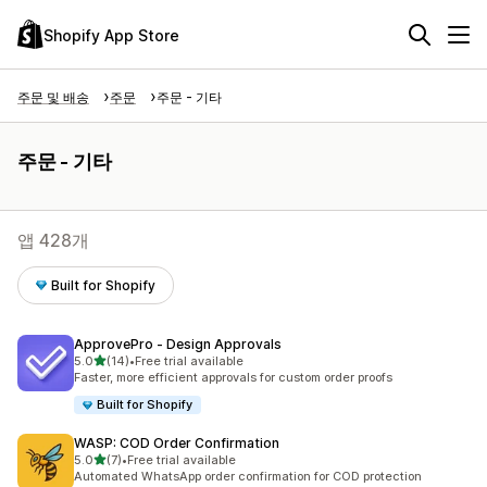
Shopify App Store
주문 및 배송
주문
주문 - 기타
주문 - 기타
앱 428개
Built for Shopify
ApprovePro ‑ Design Approvals
별 5개 중
5.0
(14)
•
Free trial available
총 리뷰 14개
Faster, more efficient approvals for custom order proofs
Built for Shopify
WASP: COD Order Confirmation
별 5개 중
5.0
(7)
•
Free trial available
총 리뷰 7개
Automated WhatsApp order confirmation for COD protection