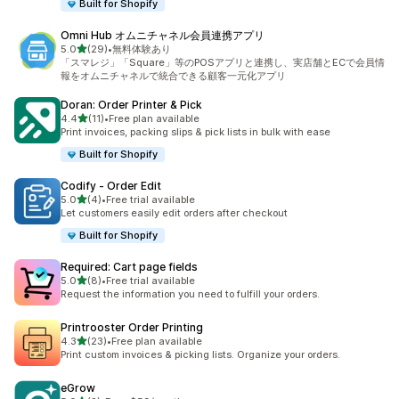
Built for Shopify
Omni Hub オムニチャネル会員連携アプリ
별 5개 중
5.0
(29)
•
無料体験あり
총 리뷰 29개
「スマレジ」「Square」等のPOSアプリと連携し、実店舗とECで会員情
報をオムニチャネルで統合できる顧客一元化アプリ
Doran: Order Printer & Pick
별 5개 중
4.4
(11)
•
Free plan available
총 리뷰 11개
Print invoices, packing slips & pick lists in bulk with ease
Built for Shopify
Codify ‑ Order Edit
별 5개 중
5.0
(4)
•
Free trial available
총 리뷰 4개
Let customers easily edit orders after checkout
Built for Shopify
Required: Cart page fields
별 5개 중
5.0
(8)
•
Free trial available
총 리뷰 8개
Request the information you need to fulfill your orders.
Printrooster Order Printing
별 5개 중
4.3
(23)
•
Free plan available
총 리뷰 23개
Print custom invoices & picking lists. Organize your orders.
eGrow