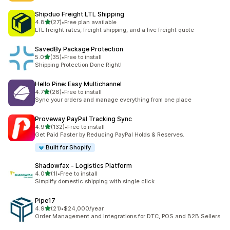
Shipduo Freight LTL Shipping
별 5개 중
4.8
(27)
•
Free plan available
총 리뷰 27개
LTL freight rates, freight shipping, and a live freight quote
SavedBy Package Protection
별 5개 중
5.0
(35)
•
Free to install
총 리뷰 35개
Shipping Protection Done Right!
Hello Pine: Easy Multichannel
별 5개 중
4.7
(26)
•
Free to install
총 리뷰 26개
Sync your orders and manage everything from one place
Proveway PayPal Tracking Sync
별 5개 중
4.9
(132)
•
Free to install
총 리뷰 132개
Get Paid Faster by Reducing PayPal Holds & Reserves.
Built for Shopify
Shadowfax ‑ Logistics Platform
별 5개 중
4.0
(1)
•
Free to install
총 리뷰 1개
Simplify domestic shipping with single click
Pipe17
별 5개 중
4.9
(21)
•
$24,000/year
총 리뷰 21개
Order Management and Integrations for DTC, POS and B2B Sellers