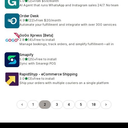
별 5개 중
5.0
(2)
•
From $59/month
총 리뷰 2개
AI Agent that runs WhatsApp and Instagram sales 24/7. No team
Order Desk
별 5개 중
4.9
(22)
•
From $20/month
총 리뷰 22개
Automate your fulfillment and integrate with over 300 services
GoGo Xpress [Beta]
별 5개 중
2.8
(4)
•
Free to install
총 리뷰 4개
Manage bookings, track orders, and simplify fulfillment—all in
Smapify
별 5개 중
5.0
(25)
•
Free to install
총 리뷰 25개
Sync with Smaregi POS
RapidShyp ‑ eCommerce Shipping
별 5개 중
3.0
(3)
•
Free to install
총 리뷰 3개
Ship your orders with multiple couriers on a single platform
1
2
3
4
5
18