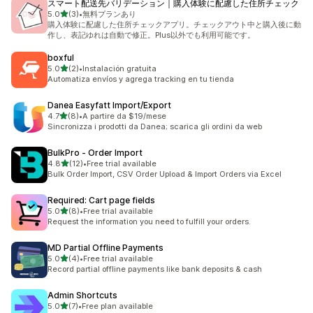
スマート配送先バリデーション｜購入体験に配慮した住所チェック
별 5개 중
5.0
(3)
•
無料プランあり
총 리뷰 3개
購入体験に配慮した住所チェックアプリ。チェックアウト中と購入後に動
作し、表記ゆれは自動で修正。Plus以外でも利用可能です。
boxful
별 5개 중
5.0
(2)
•
Instalación gratuita
총 리뷰 2개
Automatiza envíos y agrega tracking en tu tienda
Danea Easyfatt Import/Export
별 5개 중
4.7
(8)
•
A partire da $19/mese
총 리뷰 8개
Sincronizza i prodotti da Danea; scarica gli ordini da web
BulkPro ‑ Order Import
별 5개 중
4.8
(12)
•
Free trial available
총 리뷰 12개
Bulk Order Import, CSV Order Upload & Import Orders via Excel
Required: Cart page fields
별 5개 중
5.0
(8)
•
Free trial available
총 리뷰 8개
Request the information you need to fulfill your orders.
MD Partial Offline Payments
별 5개 중
5.0
(4)
•
Free trial available
총 리뷰 4개
Record partial offline payments like bank deposits & cash
Admin Shortcuts
별 5개 중
5.0
(7)
•
Free plan available
총 리뷰 7개