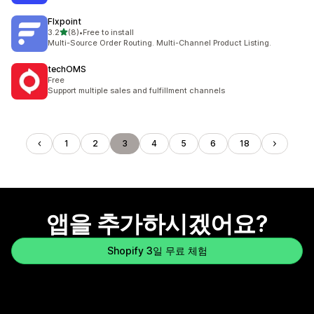
Flxpoint
별 5개 중
3.2
(8)
•
Free to install
총 리뷰 8개
Multi-Source Order Routing. Multi-Channel Product Listing.
techOMS
Free
Support multiple sales and fulfillment channels
1
2
3
4
5
6
18
앱을 추가하시겠어요?
Shopify 3일 무료 체험