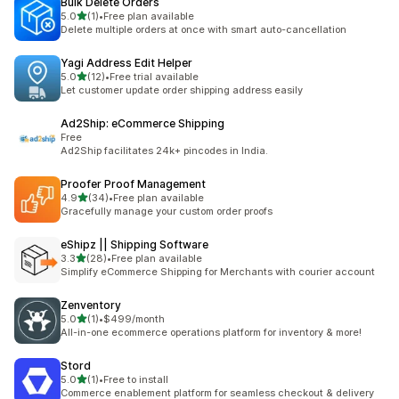
Bulk Delete Orders
별 5개 중
5.0
(1)
•
Free plan available
총 리뷰 1개
Delete multiple orders at once with smart auto-cancellation
Yagi Address Edit Helper
별 5개 중
5.0
(12)
•
Free trial available
총 리뷰 12개
Let customer update order shipping address easily
Ad2Ship: eCommerce Shipping
Free
Ad2Ship facilitates 24k+ pincodes in India.
Proofer Proof Management
별 5개 중
4.9
(34)
•
Free plan available
총 리뷰 34개
Gracefully manage your custom order proofs
eShipz || Shipping Software
별 5개 중
3.3
(28)
•
Free plan available
총 리뷰 28개
Simplify eCommerce Shipping for Merchants with courier account
Zenventory
별 5개 중
5.0
(1)
•
$499/month
총 리뷰 1개
All-in-one ecommerce operations platform for inventory & more!
Stord
별 5개 중
5.0
(1)
•
Free to install
총 리뷰 1개
Commerce enablement platform for seamless checkout & delivery