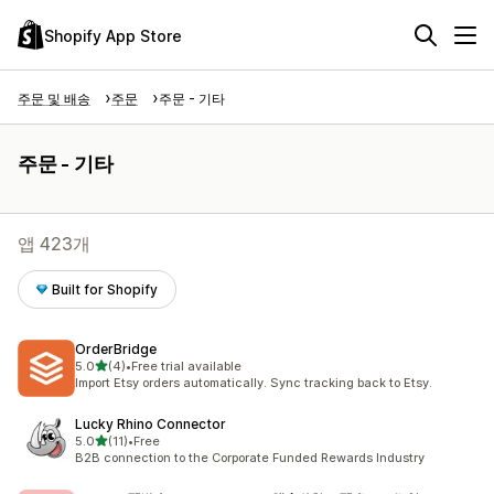
Shopify App Store
주문 및 배송
주문
주문 - 기타
주문 - 기타
앱 423개
Built for Shopify
OrderBridge
별 5개 중
5.0
(4)
•
Free trial available
총 리뷰 4개
Import Etsy orders automatically. Sync tracking back to Etsy.
Lucky Rhino Connector
별 5개 중
5.0
(11)
•
Free
총 리뷰 11개
B2B connection to the Corporate Funded Rewards Industry