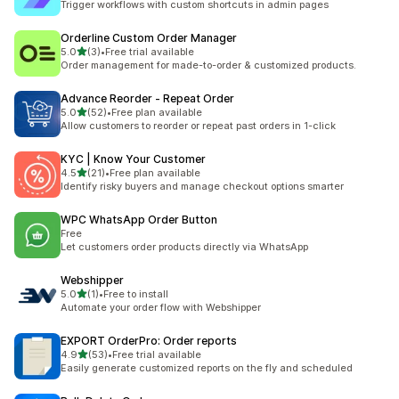
Trigger workflows with custom shortcuts in admin pages
Orderline Custom Order Manager
별 5개 중
5.0
(3)
•
Free trial available
총 리뷰 3개
Order management for made-to-order & customized products.
Advance Reorder ‑ Repeat Order
별 5개 중
5.0
(52)
•
Free plan available
총 리뷰 52개
Allow customers to reorder or repeat past orders in 1-click
KYC | Know Your Customer
별 5개 중
4.5
(21)
•
Free plan available
총 리뷰 21개
Identify risky buyers and manage checkout options smarter
WPC WhatsApp Order Button
Free
Let customers order products directly via WhatsApp
Webshipper
별 5개 중
5.0
(1)
•
Free to install
총 리뷰 1개
Automate your order flow with Webshipper
EXPORT OrderPro: Order reports
별 5개 중
4.9
(53)
•
Free trial available
총 리뷰 53개
Easily generate customized reports on the fly and scheduled