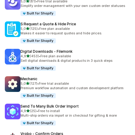
av 5 stjerner
5,0
(81)
•
Free trial available
Totalt 81 omtaler
Simplify order management with your own custom order statuses
Built for Shopify
S:Request a Quote & Hide Price
av 5 stjerner
5,0
(125)
•
Free plan available
Totalt 125 omtaler
Makes it easier to request quotes and hide prices.
Built for Shopify
Digital Downloads ‑ Filemonk
av 5 stjerner
4,9
(453)
•
Free plan available
Totalt 453 omtaler
Sell digital downloads & digital products in 3 quick steps
Built for Shopify
Mechanic
av 5 stjerner
5,0
(127)
•
Free trial available
Totalt 127 omtaler
Premium workflow automation and custom development platform
Built for Shopify
Send To Many Bulk Order Import
av 5 stjerner
4,9
(25)
•
Free to install
Totalt 25 omtaler
Multi-ship orders via import or in checkout for gifting & more
Built for Shopify
Vrobo ‑ Confirm Orders