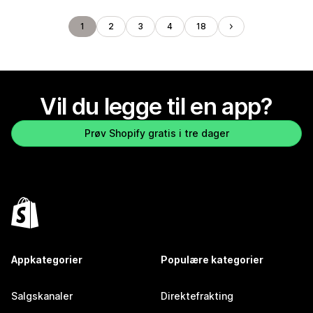
1
2
3
4
18
Vil du legge til en app?
Prøv Shopify gratis i tre dager
Appkategorier
Populære kategorier
Salgskanaler
Direktefrakting