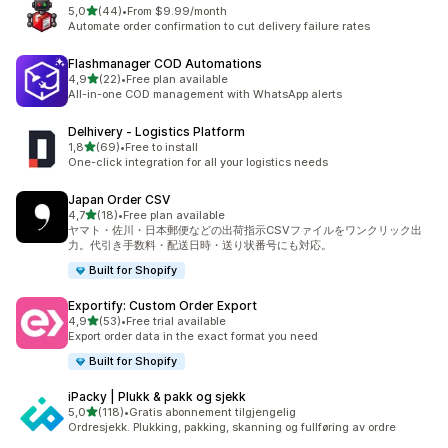
av 5 stjerner
5,0
(44)
•
From $9.99/month
Totalt 44 omtaler
Automate order confirmation to cut delivery failure rates
Flashmanager COD Automations
av 5 stjerner
4,9
(22)
•
Free plan available
Totalt 22 omtaler
All-in-one COD management with WhatsApp alerts
Delhivery ‑ Logistics Platform
av 5 stjerner
1,8
(69)
•
Free to install
Totalt 69 omtaler
One-click integration for all your logistics needs
Japan Order CSV
av 5 stjerner
4,7
(18)
•
Free plan available
Totalt 18 omtaler
ヤマト・佐川・日本郵便などの出荷指示CSVファイルをワンクリック出
力。代引き手数料・配送日時・送り状番号にも対応。
Built for Shopify
Exportify: Custom Order Export
av 5 stjerner
4,9
(53)
•
Free trial available
Totalt 53 omtaler
Export order data in the exact format you need
Built for Shopify
iPacky | Plukk & pakk og sjekk
av 5 stjerner
5,0
(118)
•
Gratis abonnement tilgjengelig
Totalt 118 omtaler
Ordresjekk. Plukking, pakking, skanning og fullføring av ordre