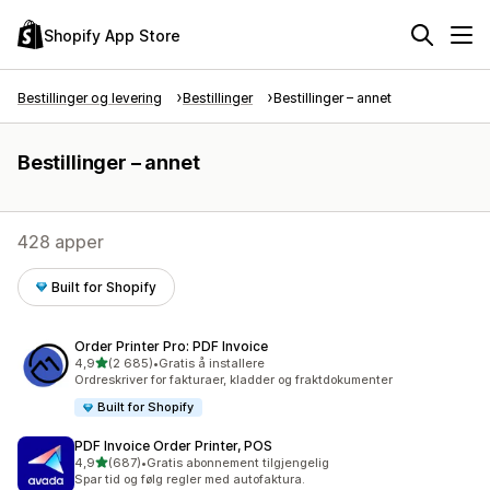
Shopify App Store
Bestillinger og levering
Bestillinger
Bestillinger – annet
Bestillinger – annet
428 apper
Built for Shopify
Order Printer Pro: PDF Invoice
av 5 stjerner
4,9
(2 685)
•
Gratis å installere
Totalt 2685 omtaler
Ordreskriver for fakturaer, kladder og fraktdokumenter
Built for Shopify
PDF Invoice Order Printer, POS
av 5 stjerner
4,9
(687)
•
Gratis abonnement tilgjengelig
Totalt 687 omtaler
Spar tid og følg regler med autofaktura.