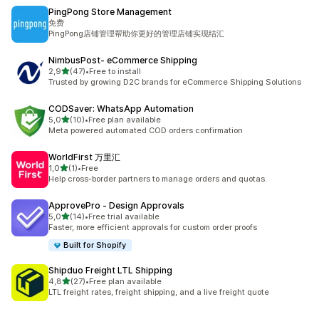
PingPong Store Management
免费
PingPong店铺管理帮助你更好的管理店铺实现结汇
NimbusPost‑ eCommerce Shipping
av 5 stjerner
2,9
(47)
•
Free to install
Totalt 47 omtaler
Trusted by growing D2C brands for eCommerce Shipping Solutions
CODSaver: WhatsApp Automation
av 5 stjerner
5,0
(10)
•
Free plan available
Totalt 10 omtaler
Meta powered automated COD orders confirmation
WorldFirst 万里汇
av 5 stjerner
1,0
(1)
•
Free
Totalt 1 omtaler
Help cross-border partners to manage orders and quotas.
ApprovePro ‑ Design Approvals
av 5 stjerner
5,0
(14)
•
Free trial available
Totalt 14 omtaler
Faster, more efficient approvals for custom order proofs
Built for Shopify
Shipduo Freight LTL Shipping
av 5 stjerner
4,8
(27)
•
Free plan available
Totalt 27 omtaler
LTL freight rates, freight shipping, and a live freight quote