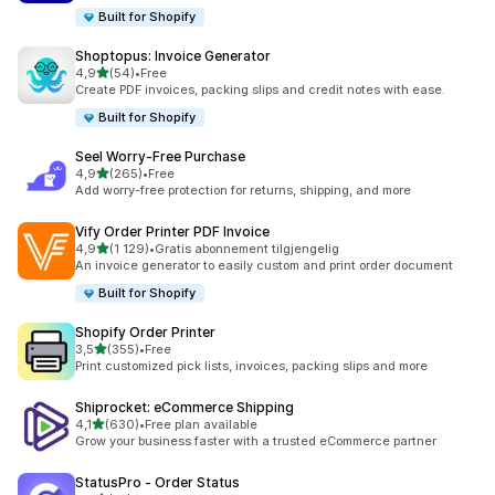
Built for Shopify
Shoptopus: Invoice Generator
av 5 stjerner
4,9
(54)
•
Free
Totalt 54 omtaler
Create PDF invoices, packing slips and credit notes with ease.
Built for Shopify
Seel Worry‑Free Purchase
av 5 stjerner
4,9
(265)
•
Free
Totalt 265 omtaler
Add worry-free protection for returns, shipping, and more
Vify Order Printer PDF Invoice
av 5 stjerner
4,9
(1 129)
•
Gratis abonnement tilgjengelig
Totalt 1129 omtaler
An invoice generator to easily custom and print order document
Built for Shopify
Shopify Order Printer
av 5 stjerner
3,5
(355)
•
Free
Totalt 355 omtaler
Print customized pick lists, invoices, packing slips and more
Shiprocket: eCommerce Shipping
av 5 stjerner
4,1
(630)
•
Free plan available
Totalt 630 omtaler
Grow your business faster with a trusted eCommerce partner
StatusPro ‑ Order Status