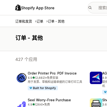
Shopify App Store
订单和发货
订单
订单 - 其他
订单 - 其他
427 个应用
Order Printer Pro: PDF Invoice
AG
星（满分 5 星）
4.9
(2,682)
•
免费安装
4.9
总共 2682 条评论
总共
用于发票、草稿和运输单据的订单打印工具
提
机
Built for Shopify
Seel Worry‑Free Purchase
Sh
星（满分 5 星）
4.9
(264)
•
免费
3.6
总共 264 条评论
总共