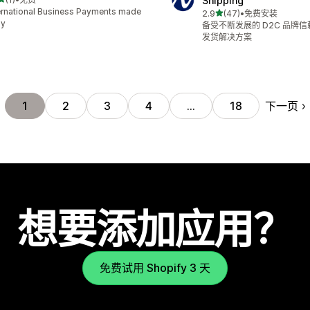
Shipping
 1 条评论
ernational Business Payments made
星（满分 5 星）
2.9
(47)
•
免费安装
总共 47 条评论
sy
备受不断发展的 D2C 品牌
发货解决方案
下一页
1
2
3
4
…
18
想要添加应用？
免费试用 Shopify 3 天