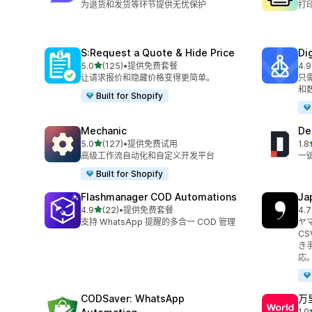
为退货和发货等环节提供无忧保护
打
S:Request a Quote & Hide Price
Di
星（满分 5 星）
5.0
(125)
•
提供免费套餐
4.9
总共 125 条评论
总共
让请求报价和隐藏价格变得更简单。
只
和
Built for Shopify
Mechanic
De
星（满分 5 星）
5.0
(127)
•
提供免费试用
1.8
总共 127 条评论
总共
高级工作流自动化和自定义开发平台
一
Built for Shopify
Flashmanager COD Automations
Ja
星（满分 5 星）
4.9
(22)
•
提供免费套餐
4.7
总共 22 条评论
总共
支持 WhatsApp 提醒的多合一 COD 管理
ヤ
C
き
応
CODSaver: WhatsApp
万里
1.0