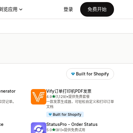
浏览应用
登录
免费开始
Built for Shopify
nerator
Vify订单打印机PDF发票
星（满分 5 星）
4.9
(1,129)
•
提供免费套餐
总共 1129 条评论
单和贷记单。
一款发票生成器，可轻松自定义和打印订单
文档
Built for Shopify
ce
StatusPro ‑ Order Status
星（满分 5 星）
5.0
(81)
•
提供免费试用
总共 81 条评论