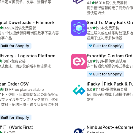
印自定义拣货单、发票、装箱单等
星（满分 5 星）
4.1
(631)
•
提供免费套餐
总共 631 条评论
携手值得信赖的电子商务合作
务快速增长
gital Downloads ‑ Filemonk
Send To Many Bulk Or
星（满分 5 星）
星（满分 5 星）
(453)
•
提供免费套餐
4.9
(25)
•
免费安装
 453 条评论
总共 25 条评论
需 3 个快捷步骤即可销售数字下载内容
通过导入或在结账时处理多地
数字产品
适用于送礼等多种场景
Built for Shopify
Built for Shopify
lhivery ‑ Logistics Platform
Exportify: Custom Ord
星（满分 5 星）
星（满分 5 星）
(69)
•
免费安装
4.9
(53)
•
提供免费试用
 69 条评论
总共 53 条评论
键式集成，满足您的所有物流需求
完全按照您所需的格式导出订
Built for Shopify
pan Order CSV
iPacky | Pick Pack & Ful
星（满分 5 星）
星（满分 5 星）
(18)
•
Free plan available
5.0
(118)
•
提供免费套餐
 18 条评论
总共 118 条评论
マト・佐川・日本郵便などの出荷指示
使用条码扫描或手动操作进行
SVファイルをワンクリック出力。代引
发货
手数料・配送日時・送り状番号にも対
。
Built for Shopify
汇（WorldFirst）
NimbusPost‑ eComme
星（满分 5 星）
(1)
•
免费