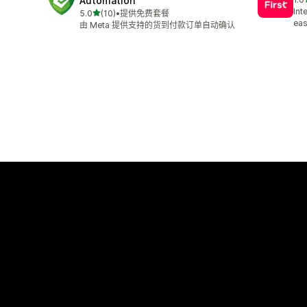
Automation
总共
Int
星（满分 5 星）
5.0
(10)
•
提供免费套餐
总共 10 条评论
ea
由 Meta 提供支持的货到付款订单自动确认