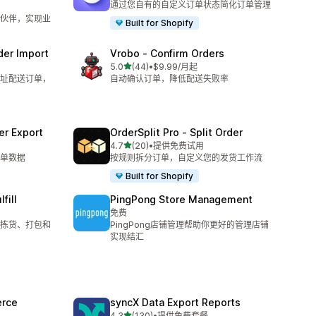
通过您自有的自定义订单状态简化订单管理
伙伴，实现业
Built for Shopify
der Import
Vrobo ‑ Confirm Orders
星（满分 5 星）
5.0
(44)
•
$9.99/月起
总共 44 条评论
址配送订单，
自动确认订单，降低配送失败率
er Export
OrderSplit Pro ‑ Split Order
星（满分 5 星）
4.7
(20)
•
提供免费试用
总共 20 条评论
单数据
按规则拆分订单，自定义您的发货工作流
Built for Shopify
fill
PingPong Store Management
免费
拣货、打包和
PingPong店铺管理帮助你更好的管理店铺
实现结汇
rce
syncX Data Export Reports
星（满分 5 星）
4.3
(130)
•
提供免费套餐