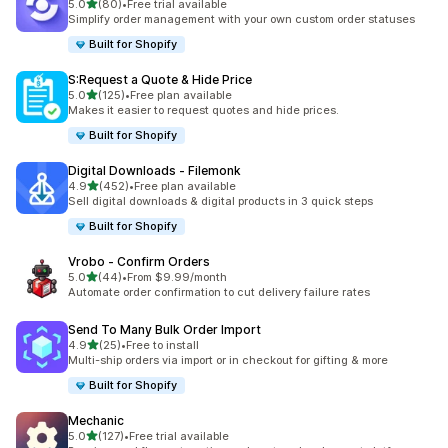
滿分 5 顆星
5.0
(80)
•
Free trial available
共有 80 則評價
Simplify order management with your own custom order statuses
Built for Shopify
S:Request a Quote & Hide Price
滿分 5 顆星
5.0
(125)
•
Free plan available
共有 125 則評價
Makes it easier to request quotes and hide prices.
Built for Shopify
Digital Downloads ‑ Filemonk
滿分 5 顆星
4.9
(452)
•
Free plan available
共有 452 則評價
Sell digital downloads & digital products in 3 quick steps
Built for Shopify
Vrobo ‑ Confirm Orders
滿分 5 顆星
5.0
(44)
•
From $9.99/month
共有 44 則評價
Automate order confirmation to cut delivery failure rates
Send To Many Bulk Order Import
滿分 5 顆星
4.9
(25)
•
Free to install
共有 25 則評價
Multi-ship orders via import or in checkout for gifting & more
Built for Shopify
Mechanic
滿分 5 顆星
5.0
(127)
•
Free trial available
共有 127 則評價