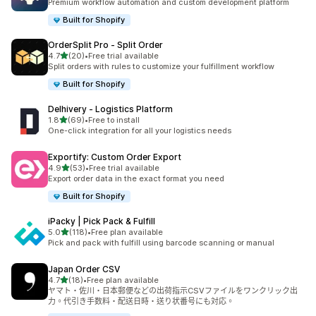
Premium workflow automation and custom development platform
Built for Shopify
OrderSplit Pro ‑ Split Order
滿分 5 顆星
4.7
(20)
•
Free trial available
共有 20 則評價
Split orders with rules to customize your fulfillment workflow
Built for Shopify
Delhivery ‑ Logistics Platform
滿分 5 顆星
1.8
(69)
•
Free to install
共有 69 則評價
One-click integration for all your logistics needs
Exportify: Custom Order Export
滿分 5 顆星
4.9
(53)
•
Free trial available
共有 53 則評價
Export order data in the exact format you need
Built for Shopify
iPacky | Pick Pack & Fulfill
滿分 5 顆星
5.0
(118)
•
Free plan available
共有 118 則評價
Pick and pack with fulfill using barcode scanning or manual
Japan Order CSV
滿分 5 顆星
4.7
(18)
•
Free plan available
共有 18 則評價
ヤマト・佐川・日本郵便などの出荷指示CSVファイルをワンクリック出
力。代引き手数料・配送日時・送り状番号にも対応。