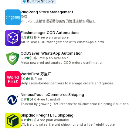
Built for Shopify
PingPong Store Management
免费
PingPong店铺管理帮助你更好的管理店铺实现结汇
Flashmanager COD Automations
滿分 5 顆星
4.9
(21)
•
Free plan available
共有 21 則評價
All-in-one COD management with WhatsApp alerts
CODSaver: WhatsApp Automation
滿分 5 顆星
5.0
(10)
•
Free plan available
共有 10 則評價
Meta powered automated COD orders confirmation
WorldFirst 万里汇
滿分 5 顆星
1.0
(1)
•
Free
共有 1 則評價
Help cross-border partners to manage orders and quotas.
NimbusPost‑ eCommerce Shipping
滿分 5 顆星
2.9
(47)
•
Free to install
共有 47 則評價
Trusted by growing D2C brands for eCommerce Shipping Solutions
Shipduo Freight LTL Shipping
滿分 5 顆星
4.8
(27)
•
Free plan available
共有 27 則評價
LTL freight rates, freight shipping, and a live freight quote