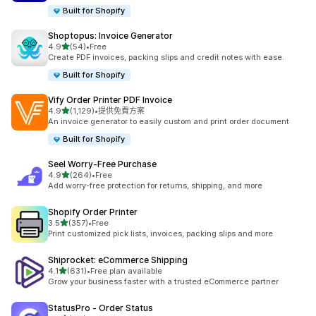
Built for Shopify
Shoptopus: Invoice Generator
滿分 5 顆星
4.9
(54)
•
Free
共有 54 則評價
Create PDF invoices, packing slips and credit notes with ease.
Built for Shopify
Vify Order Printer PDF Invoice
滿分 5 顆星
4.9
(1,129)
•
提供免費方案
共有 1129 則評價
An invoice generator to easily custom and print order document
Built for Shopify
Seel Worry‑Free Purchase
滿分 5 顆星
4.9
(264)
•
Free
共有 264 則評價
Add worry-free protection for returns, shipping, and more
Shopify Order Printer
滿分 5 顆星
3.5
(357)
•
Free
共有 357 則評價
Print customized pick lists, invoices, packing slips and more
Shiprocket: eCommerce Shipping
滿分 5 顆星
4.1
(631)
•
Free plan available
共有 631 則評價
Grow your business faster with a trusted eCommerce partner
StatusPro ‑ Order Status