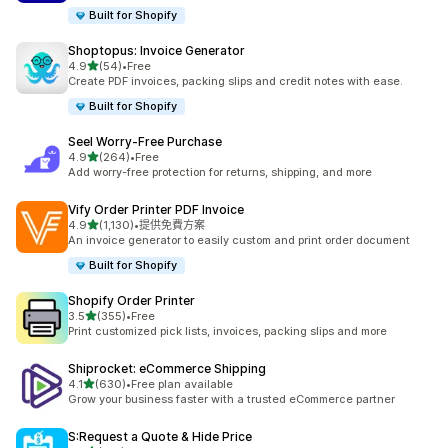
Built for Shopify
Shoptopus: Invoice Generator
滿分 5 顆星
4.9
(54)
•
Free
共有 54 則評價
Create PDF invoices, packing slips and credit notes with ease.
Built for Shopify
Seel Worry‑Free Purchase
滿分 5 顆星
4.9
(264)
•
Free
共有 264 則評價
Add worry-free protection for returns, shipping, and more
Vify Order Printer PDF Invoice
滿分 5 顆星
4.9
(1,130)
•
提供免費方案
共有 1130 則評價
An invoice generator to easily custom and print order document
Built for Shopify
Shopify Order Printer
滿分 5 顆星
3.5
(355)
•
Free
共有 355 則評價
Print customized pick lists, invoices, packing slips and more
Shiprocket: eCommerce Shipping
滿分 5 顆星
4.1
(630)
•
Free plan available
共有 630 則評價
Grow your business faster with a trusted eCommerce partner
S:Request a Quote & Hide Price