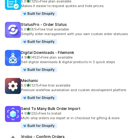
滿分 5 顆星
5.0
(125)
•
Free plan available
共有 125 則評價
Makes it easier to request quotes and hide prices.
Built for Shopify
StatusPro ‑ Order Status
滿分 5 顆星
5.0
(81)
•
Free trial available
共有 81 則評價
Simplify order management with your own custom order statuses
Built for Shopify
Digital Downloads ‑ Filemonk
滿分 5 顆星
4.9
(452)
•
Free plan available
共有 452 則評價
Sell digital downloads & digital products in 3 quick steps
Built for Shopify
Mechanic
滿分 5 顆星
5.0
(127)
•
Free trial available
共有 127 則評價
Premium workflow automation and custom development platform
Built for Shopify
Send To Many Bulk Order Import
滿分 5 顆星
4.9
(25)
•
Free to install
共有 25 則評價
Multi-ship orders via import or in checkout for gifting & more
Built for Shopify
Vrobo ‑ Confirm Orders