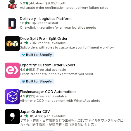
滿分 5 顆星
5.0
(44)
•
From $9.99/month
共有 44 則評價
Automate order confirmation to cut delivery failure rates
Delhivery ‑ Logistics Platform
滿分 5 顆星
1.8
(69)
•
Free to install
共有 69 則評價
One-click integration for all your logistics needs
OrderSplit Pro ‑ Split Order
滿分 5 顆星
4.7
(20)
•
Free trial available
共有 20 則評價
Split orders with rules to customize your fulfillment workflow
Built for Shopify
Exportify: Custom Order Export
滿分 5 顆星
4.9
(53)
•
Free trial available
共有 53 則評價
Export order data in the exact format you need
Built for Shopify
Flashmanager COD Automations
滿分 5 顆星
4.9
(22)
•
Free plan available
共有 22 則評價
All-in-one COD management with WhatsApp alerts
Japan Order CSV
滿分 5 顆星
4.7
(18)
•
Free plan available
共有 18 則評價
ヤマト・佐川・日本郵便などの出荷指示CSVファイルをワンクリック出
力。代引き手数料・配送日時・送り状番号にも対応。