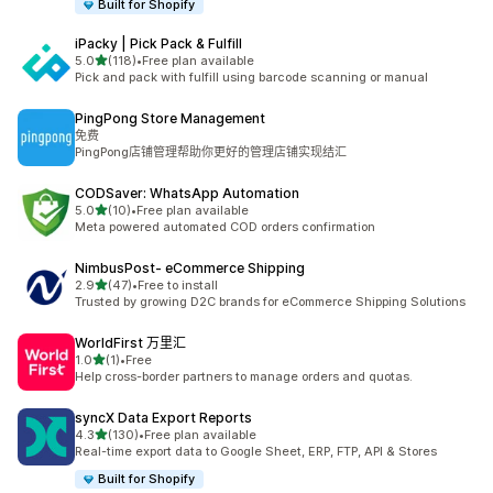
Built for Shopify
iPacky | Pick Pack & Fulfill
滿分 5 顆星
5.0
(118)
•
Free plan available
共有 118 則評價
Pick and pack with fulfill using barcode scanning or manual
PingPong Store Management
免费
PingPong店铺管理帮助你更好的管理店铺实现结汇
CODSaver: WhatsApp Automation
滿分 5 顆星
5.0
(10)
•
Free plan available
共有 10 則評價
Meta powered automated COD orders confirmation
NimbusPost‑ eCommerce Shipping
滿分 5 顆星
2.9
(47)
•
Free to install
共有 47 則評價
Trusted by growing D2C brands for eCommerce Shipping Solutions
WorldFirst 万里汇
滿分 5 顆星
1.0
(1)
•
Free
共有 1 則評價
Help cross-border partners to manage orders and quotas.
syncX Data Export Reports
滿分 5 顆星
4.3
(130)
•
Free plan available
共有 130 則評價
Real-time export data to Google Sheet, ERP, FTP, API & Stores
Built for Shopify