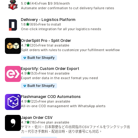
滿分 5 顆星
5.0
(44)
•
From $9.99/month
共有 44 則評價
Automate order confirmation to cut delivery failure rates
Delhivery ‑ Logistics Platform
滿分 5 顆星
1.8
(69)
•
Free to install
共有 69 則評價
One-click integration for all your logistics needs
OrderSplit Pro ‑ Split Order
滿分 5 顆星
4.7
(20)
•
Free trial available
共有 20 則評價
Split orders with rules to customize your fulfillment workflow
Built for Shopify
Exportify: Custom Order Export
滿分 5 顆星
4.9
(53)
•
Free trial available
共有 53 則評價
Export order data in the exact format you need
Built for Shopify
Flashmanager COD Automations
滿分 5 顆星
4.9
(22)
•
Free plan available
共有 22 則評價
All-in-one COD management with WhatsApp alerts
Japan Order CSV
滿分 5 顆星
4.7
(18)
•
Free plan available
共有 18 則評價
ヤマト・佐川・日本郵便などの出荷指示CSVファイルをワンクリック出
力。代引き手数料・配送日時・送り状番号にも対応。