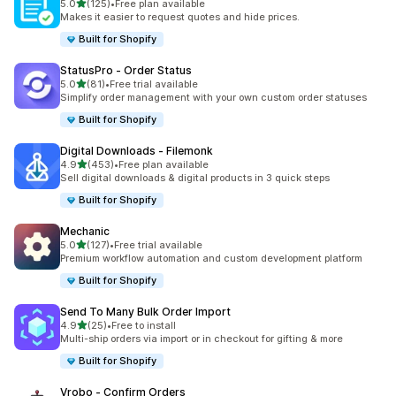
滿分 5 顆星
5.0
(125)
•
Free plan available
共有 125 則評價
Makes it easier to request quotes and hide prices.
Built for Shopify
StatusPro ‑ Order Status
滿分 5 顆星
5.0
(81)
•
Free trial available
共有 81 則評價
Simplify order management with your own custom order statuses
Built for Shopify
Digital Downloads ‑ Filemonk
滿分 5 顆星
4.9
(453)
•
Free plan available
共有 453 則評價
Sell digital downloads & digital products in 3 quick steps
Built for Shopify
Mechanic
滿分 5 顆星
5.0
(127)
•
Free trial available
共有 127 則評價
Premium workflow automation and custom development platform
Built for Shopify
Send To Many Bulk Order Import
滿分 5 顆星
4.9
(25)
•
Free to install
共有 25 則評價
Multi-ship orders via import or in checkout for gifting & more
Built for Shopify
Vrobo ‑ Confirm Orders