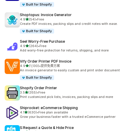
Built for Shopify
Shoptopus: Invoice Generator
滿分 5 顆星
4.9
(54)
•
Free
共有 54 則評價
Create PDF invoices, packing slips and credit notes with ease.
Built for Shopify
Seel Worry‑Free Purchase
滿分 5 顆星
4.9
(264)
•
Free
共有 264 則評價
Add worry-free protection for returns, shipping, and more
Vify Order Printer PDF Invoice
滿分 5 顆星
4.9
(1,130)
•
提供免費方案
共有 1130 則評價
An invoice generator to easily custom and print order document
Built for Shopify
Shopify Order Printer
滿分 5 顆星
3.5
(355)
•
Free
共有 355 則評價
Print customized pick lists, invoices, packing slips and more
Shiprocket: eCommerce Shipping
滿分 5 顆星
4.1
(630)
•
Free plan available
共有 630 則評價
Grow your business faster with a trusted eCommerce partner
S:Request a Quote & Hide Price