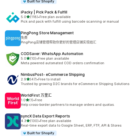
Built for Shopify
iPacky | Pick Pack & Fulfill
滿分 5 顆星
5.0
(118)
•
Free plan available
共有 118 則評價
Pick and pack with fulfill using barcode scanning or manual
PingPong Store Management
免费
PingPong店铺管理帮助你更好的管理店铺实现结汇
CODSaver: WhatsApp Automation
滿分 5 顆星
5.0
(10)
•
Free plan available
共有 10 則評價
Meta powered automated COD orders confirmation
NimbusPost‑ eCommerce Shipping
滿分 5 顆星
2.9
(47)
•
Free to install
共有 47 則評價
Trusted by growing D2C brands for eCommerce Shipping Solutions
WorldFirst 万里汇
滿分 5 顆星
1.0
(1)
•
Free
共有 1 則評價
Help cross-border partners to manage orders and quotas.
syncX Data Export Reports
滿分 5 顆星
4.3
(130)
•
Free plan available
共有 130 則評價
Real-time export data to Google Sheet, ERP, FTP, API & Stores
Built for Shopify