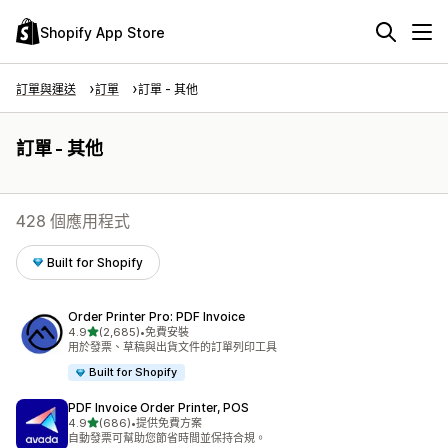
Shopify App Store
訂單與運送
訂單
訂單 - 其他
訂單 - 其他
428 個應用程式
Built for Shopify
Order Printer Pro: PDF Invoice
滿分 5 顆星
4.9
(2,685)
•
免費安裝
共有 2685 則評價
用於發票、草稿與出貨文件的訂單列印工具
Built for Shopify
PDF Invoice Order Printer, POS
滿分 5 顆星
4.9
(686)
•
提供免費方案
共有 686 則評價
自動發票可幫助您節省時間並保持合規。