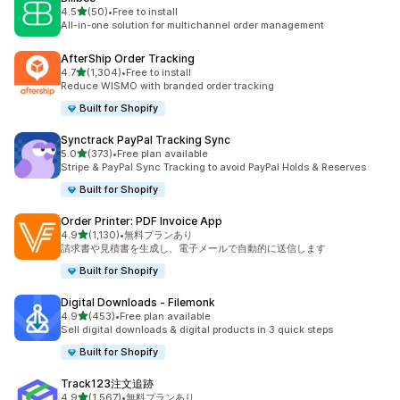
5つ星中
4.5
(50)
•
Free to install
合計レビュー数：50件
All-in-one solution for multichannel order management
AfterShip Order Tracking
5つ星中
4.7
(1,304)
•
Free to install
合計レビュー数：1304件
Reduce WISMO with branded order tracking
Built for Shopify
Synctrack PayPal Tracking Sync
5つ星中
5.0
(373)
•
Free plan available
合計レビュー数：373件
Stripe & PayPal Sync Tracking to avoid PayPal Holds & Reserves
Built for Shopify
Order Printer: PDF Invoice App
5つ星中
4.9
(1,130)
•
無料プランあり
合計レビュー数：1130件
請求書や見積書を生成し、電子メールで自動的に送信します
Built for Shopify
Digital Downloads ‑ Filemonk
5つ星中
4.9
(453)
•
Free plan available
合計レビュー数：453件
Sell digital downloads & digital products in 3 quick steps
Built for Shopify
Track123注文追跡
5つ星中
4.9
(1,567)
•
無料プランあり