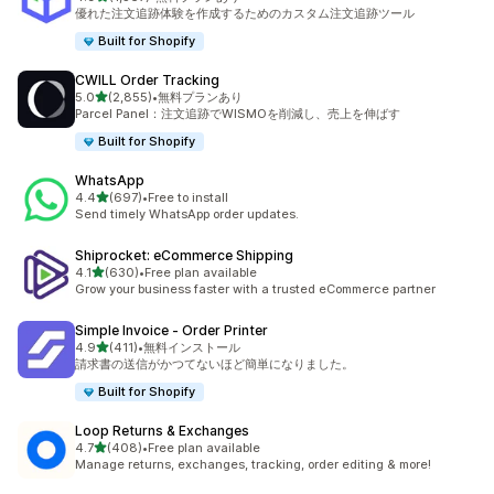
合計レビュー数：1567件
優れた注文追跡体験を作成するためのカスタム注文追跡ツール
Built for Shopify
CWILL Order Tracking
5つ星中
5.0
(2,855)
•
無料プランあり
合計レビュー数：2855件
Parcel Panel：注文追跡でWISMOを削減し、売上を伸ばす
Built for Shopify
WhatsApp
5つ星中
4.4
(697)
•
Free to install
合計レビュー数：697件
Send timely WhatsApp order updates.
Shiprocket: eCommerce Shipping
5つ星中
4.1
(630)
•
Free plan available
合計レビュー数：630件
Grow your business faster with a trusted eCommerce partner
Simple Invoice ‑ Order Printer
5つ星中
4.9
(411)
•
無料インストール
合計レビュー数：411件
請求書の送信がかつてないほど簡単になりました。
Built for Shopify
Loop Returns & Exchanges
5つ星中
4.7
(408)
•
Free plan available
合計レビュー数：408件
Manage returns, exchanges, tracking, order editing & more!