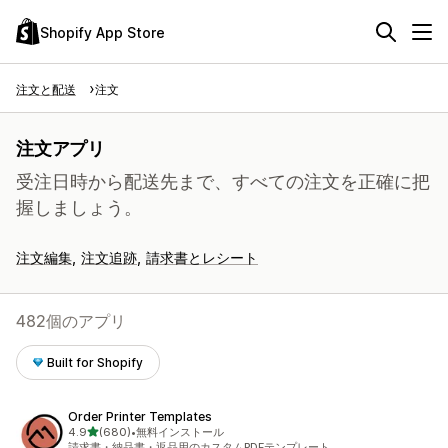
Shopify App Store
注文と配送
注文
注文アプリ
受注日時から配送先まで、すべての注文を正確に把
握しましょう。
注文編集
注文追跡
請求書とレシート
482個のアプリ
Built for Shopify
Order Printer Templates
5つ星中
4.9
(680)
•
無料インストール
合計レビュー数：680件
請求書・納品書・返品用のカスタムPDFテンプレート。