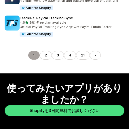
Premium workflow automation and custom development platform
Built for Shopify
TrackiPal PayPal Tracking Sync
5つ星中
4.6
(88)
•
Free plan available
合計レビュー数：88件
Official PayPal Tracking Sync App: Get PayPal Funds Faster!
Built for Shopify
1
2
3
4
21
使ってみたいアプリがあり
ましたか？
Shopifyを3日間無料でお試しください