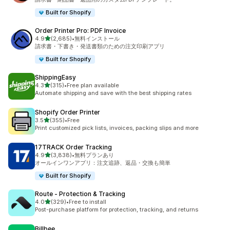
Built for Shopify
Order Printer Pro: PDF Invoice
5つ星中
4.9
(2,685)
•
無料インストール
合計レビュー数：2685件
請求書・下書き・発送書類のための注文印刷アプリ
Built for Shopify
ShippingEasy
5つ星中
4.3
(315)
•
Free plan available
合計レビュー数：315件
Automate shipping and save with the best shipping rates
Shopify Order Printer
5つ星中
3.5
(355)
•
Free
合計レビュー数：355件
Print customized pick lists, invoices, packing slips and more
17TRACK Order Tracking
5つ星中
4.9
(3,838)
•
無料プランあり
合計レビュー数：3838件
オールインワンアプリ：注文追跡、返品・交換も簡単
Built for Shopify
Route ‑ Protection & Tracking
5つ星中
4.0
(329)
•
Free to install
合計レビュー数：329件
Post-purchase platform for protection, tracking, and returns
Billbee