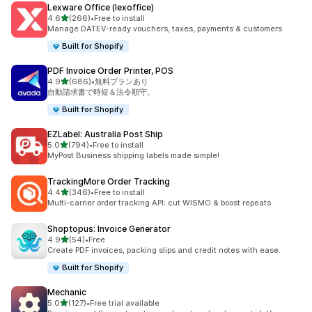
Lexware Office (lexoffice)
5つ星中
4.6
(266)
•
Free to install
合計レビュー数：266件
Manage DATEV-ready vouchers, taxes, payments & customers
Built for Shopify
PDF Invoice Order Printer, POS
5つ星中
4.9
(686)
•
無料プランあり
合計レビュー数：686件
自動請求書で時短＆法令順守。
Built for Shopify
EZLabel: Australia Post Ship
5つ星中
5.0
(794)
•
Free to install
合計レビュー数：794件
MyPost Business shipping labels made simple!
TrackingMore Order Tracking
5つ星中
4.4
(346)
•
Free to install
合計レビュー数：346件
Multi-carrier order tracking API: cut WISMO & boost repeats
Shoptopus: Invoice Generator
5つ星中
4.9
(54)
•
Free
合計レビュー数：54件
Create PDF invoices, packing slips and credit notes with ease.
Built for Shopify
Mechanic
5つ星中
5.0
(127)
•
Free trial available
合計レビュー数：127件