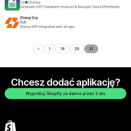
na 5 gwiazdek
1,0
(1)
•
Free
Łączna liczba recenzji: 1
Generate GST-Compliant Invoices & Manage Taxes Effortlessly
Zhenyi Erp
免费
Zhenyi ERP integrated with all apis
1
19
20
21
Chcesz dodać aplikację?
Wypróbuj Shopify za darmo przez 3 dni