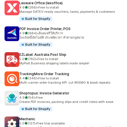
Lexware Office (lexoffice)
เต็ม 5 ดาว
4.6
(266)
•
Free to install
ทั้งหมด 266 รีวิว
Manage DATEV-ready vouchers, taxes, payments & customers
Built for Shopify
PDF Invoice Order Printer, POS
เต็ม 5 ดาว
4.9
(684)
•
มีแผนฟรีให้บริการ
ทั้งหมด 684 รีวิว
ใบแจ้งหนี้อัตโนมัติ ประหยัดเวลา ทำตามกฎหมาย
Built for Shopify
EZLabel: Australia Post Ship
เต็ม 5 ดาว
5.0
(792)
•
Free to install
ทั้งหมด 792 รีวิว
MyPost Business shipping labels made simple!
TrackingMore Order Tracking
เต็ม 5 ดาว
4.4
(346)
•
Free to install
ทั้งหมด 346 รีวิว
Multi-carrier order tracking API: cut WISMO & boost repeats
Shoptopus: Invoice Generator
เต็ม 5 ดาว
4.9
(54)
•
Free
ทั้งหมด 54 รีวิว
Create PDF invoices, packing slips and credit notes with ease.
Built for Shopify
Mechanic
เต็ม 5 ดาว
5.0
(127)
•
Free trial available
ทั้งหมด 127 รีวิว