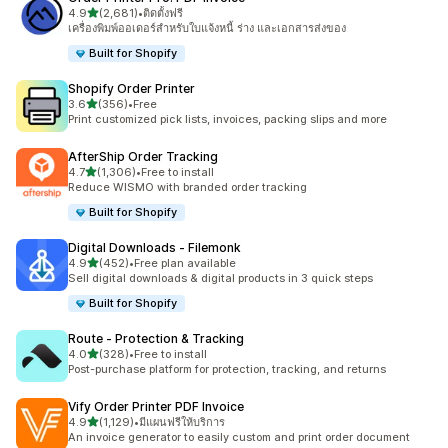
เต็ม 5 ดาว
4.9
(2,681)
•
ติดตั้งฟรี
ทั้งหมด 2681 รีวิว
เครื่องพิมพ์ออเดอร์สำหรับใบแจ้งหนี้ ร่าง และเอกสารส่งของ
Built for Shopify
Shopify Order Printer
เต็ม 5 ดาว
3.6
(356)
•
Free
ทั้งหมด 356 รีวิว
Print customized pick lists, invoices, packing slips and more
AfterShip Order Tracking
เต็ม 5 ดาว
4.7
(1,306)
•
Free to install
ทั้งหมด 1306 รีวิว
Reduce WISMO with branded order tracking
Built for Shopify
Digital Downloads ‑ Filemonk
เต็ม 5 ดาว
4.9
(452)
•
Free plan available
ทั้งหมด 452 รีวิว
Sell digital downloads & digital products in 3 quick steps
Built for Shopify
Route ‑ Protection & Tracking
เต็ม 5 ดาว
4.0
(328)
•
Free to install
ทั้งหมด 328 รีวิว
Post-purchase platform for protection, tracking, and returns
Vify Order Printer PDF Invoice
เต็ม 5 ดาว
4.9
(1,129)
•
มีแผนฟรีให้บริการ
ทั้งหมด 1129 รีวิว
An invoice generator to easily custom and print order document