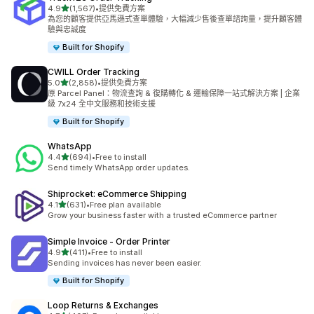
滿分 5 顆星
4.9
(1,567)
•
提供免費方案
共有 1567 則評價
為您的顧客提供亞馬遜式查單體驗，大幅減少售後查單諮詢量，提升顧客體
驗與忠誠度
Built for Shopify
CWILL Order Tracking
滿分 5 顆星
5.0
(2,858)
•
提供免費方案
共有 2858 則評價
原 Parcel Panel：物流查詢 & 復購轉化 & 運輸保障一站式解決方案 | 企業
級 7x24 全中文服務和技術支援
Built for Shopify
WhatsApp
滿分 5 顆星
4.4
(694)
•
Free to install
共有 694 則評價
Send timely WhatsApp order updates.
Shiprocket: eCommerce Shipping
滿分 5 顆星
4.1
(631)
•
Free plan available
共有 631 則評價
Grow your business faster with a trusted eCommerce partner
Simple Invoice ‑ Order Printer
滿分 5 顆星
4.9
(411)
•
Free to install
共有 411 則評價
Sending invoices has never been easier.
Built for Shopify
Loop Returns & Exchanges