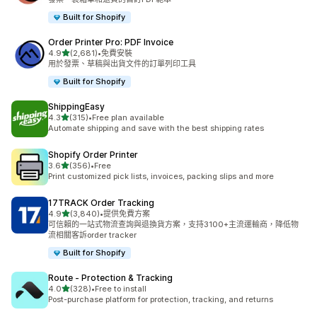
Built for Shopify
Order Printer Pro: PDF Invoice
滿分 5 顆星
4.9
(2,681)
•
免費安裝
共有 2681 則評價
用於發票、草稿與出貨文件的訂單列印工具
Built for Shopify
ShippingEasy
滿分 5 顆星
4.3
(315)
•
Free plan available
共有 315 則評價
Automate shipping and save with the best shipping rates
Shopify Order Printer
滿分 5 顆星
3.6
(356)
•
Free
共有 356 則評價
Print customized pick lists, invoices, packing slips and more
17TRACK Order Tracking
滿分 5 顆星
4.9
(3,840)
•
提供免費方案
共有 3840 則評價
可信賴的一站式物流查詢與退換貨方案，支持3100+主流運輸商，降低物
流相關客訴order tracker
Built for Shopify
Route ‑ Protection & Tracking
滿分 5 顆星
4.0
(328)
•
Free to install
共有 328 則評價
Post-purchase platform for protection, tracking, and returns