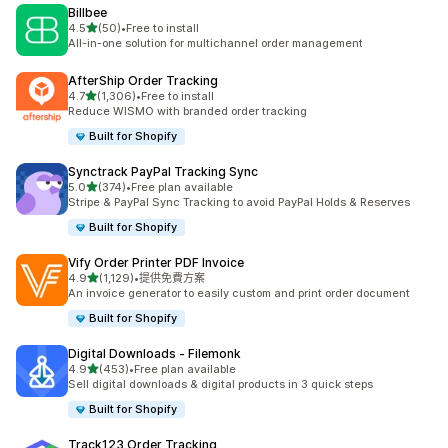
Billbee
滿分 5 顆星
4.5
(50)
•
Free to install
共有 50 則評價
All-in-one solution for multichannel order management
AfterShip Order Tracking
滿分 5 顆星
4.7
(1,306)
•
Free to install
共有 1306 則評價
Reduce WISMO with branded order tracking
Built for Shopify
Synctrack PayPal Tracking Sync
滿分 5 顆星
5.0
(374)
•
Free plan available
共有 374 則評價
Stripe & PayPal Sync Tracking to avoid PayPal Holds & Reserves
Built for Shopify
Vify Order Printer PDF Invoice
滿分 5 顆星
4.9
(1,129)
•
提供免費方案
共有 1129 則評價
An invoice generator to easily custom and print order document
Built for Shopify
Digital Downloads ‑ Filemonk
滿分 5 顆星
4.9
(453)
•
Free plan available
共有 453 則評價
Sell digital downloads & digital products in 3 quick steps
Built for Shopify
Track123 Order Tracking