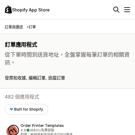
Shopify App Store
訂單與運送
訂單
訂單應用程式
從下單時間到送貨地址，全盤掌握每筆訂單的相關資
訊。
發票和收據
編輯訂單
追蹤訂單
482 個應用程式
Built for Shopify
Order Printer Templates
滿分 5 顆星
4.9
(680)
•
免費安裝
共有 680 則評價
發票、裝箱單和退貨的自訂PDF範本