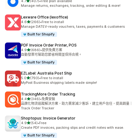
滿分 5 顆星
4.7
(407)
•
Free plan available
共有 407 則評價
Manage returns, exchanges, tracking, order editing & more!
Lexware Office (lexoffice)
滿分 5 顆星
4.6
(266)
•
Free to install
共有 266 則評價
Manage DATEV-ready vouchers, taxes, payments & customers
Built for Shopify
PDF Invoice Order Printer, POS
滿分 5 顆星
4.9
(686)
•
提供免費方案
共有 686 則評價
自動發票可幫助您節省時間並保持合規。
Built for Shopify
EZLabel: Australia Post Ship
滿分 5 顆星
5.0
(793)
•
Free to install
共有 793 則評價
MyPost Business shipping labels made simple!
TrackingMore Order Tracking
滿分 5 顆星
4.4
(346)
•
免費安裝
共有 346 則評價
品牌化物流追蹤解決方案，助力賣家減少客訴，建立用戶信任，提高銷量｜
Track Order Tracker
Shoptopus: Invoice Generator
滿分 5 顆星
4.9
(54)
•
Free
共有 54 則評價
Create PDF invoices, packing slips and credit notes with ease.
Built for Shopify