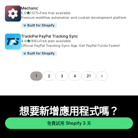
Mechanic
滿分 5 顆星
5.0
(127)
•
Free trial available
共有 127 則評價
Premium workflow automation and custom development platform
Built for Shopify
TrackiPal PayPal Tracking Sync
滿分 5 顆星
4.6
(88)
•
Free plan available
共有 88 則評價
Official PayPal Tracking Sync App: Get PayPal Funds Faster!
Built for Shopify
1
2
3
4
21
想要新增應用程式嗎？
免費試用 Shopify 3 天