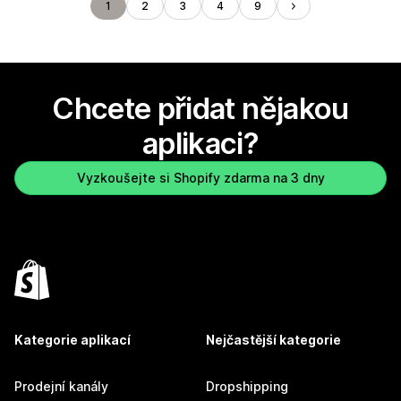
1
2
3
4
9
Chcete přidat nějakou
aplikaci?
Vyzkoušejte si Shopify zdarma na 3 dny
Kategorie aplikací
Nejčastější kategorie
Prodejní kanály
Dropshipping