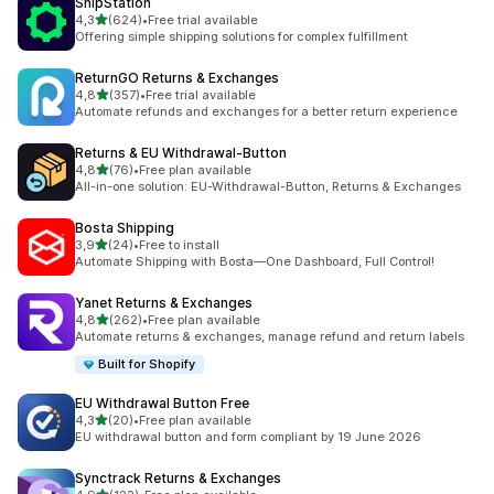
ShipStation
z 5 hvězd
4,3
(624)
•
Free trial available
Celkový počet recenzí: 624
Offering simple shipping solutions for complex fulfillment
ReturnGO Returns & Exchanges
z 5 hvězd
4,8
(357)
•
Free trial available
Celkový počet recenzí: 357
Automate refunds and exchanges for a better return experience
Returns & EU Withdrawal‑Button
z 5 hvězd
4,8
(76)
•
Free plan available
Celkový počet recenzí: 76
All-in-one solution: EU-Withdrawal-Button, Returns & Exchanges
Bosta Shipping
z 5 hvězd
3,9
(24)
•
Free to install
Celkový počet recenzí: 24
Automate Shipping with Bosta—One Dashboard, Full Control!
Yanet Returns & Exchanges
z 5 hvězd
4,8
(262)
•
Free plan available
Celkový počet recenzí: 262
Automate returns & exchanges, manage refund and return labels
Built for Shopify
EU Withdrawal Button Free
z 5 hvězd
4,3
(20)
•
Free plan available
Celkový počet recenzí: 20
EU withdrawal button and form compliant by 19 June 2026
Synctrack Returns & Exchanges