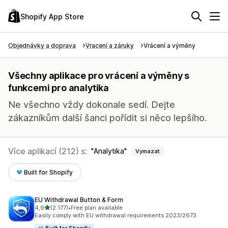
Shopify App Store
Objednávky a doprava
Vracení a záruky
Vrácení a výměny
Všechny aplikace pro vrácení a výměny s
funkcemi pro analytika
Ne všechno vždy dokonale sedí. Dejte
zákazníkům další šanci pořídit si něco lepšího.
Více aplikací (212) s:
Analytika
Vymazat
Built for Shopify
EU Withdrawal Button & Form
z 5 hvězd
4,9
(2 177)
•
Free plan available
Celkový počet recenzí: 2177
Easily comply with EU withdrawal requirements 2023/2673