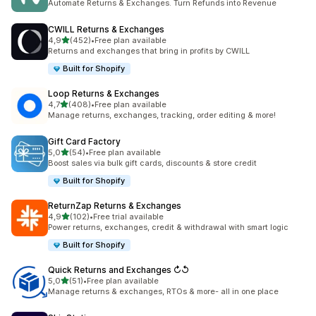
Automate Returns & Exchanges. Turn Refunds into Revenue
CWILL Returns & Exchanges
z 5 hvězd
4,9
(452)
•
Free plan available
Celkový počet recenzí: 452
Returns and exchanges that bring in profits by CWILL
Built for Shopify
Loop Returns & Exchanges
z 5 hvězd
4,7
(408)
•
Free plan available
Celkový počet recenzí: 408
Manage returns, exchanges, tracking, order editing & more!
Gift Card Factory
z 5 hvězd
5,0
(54)
•
Free plan available
Celkový počet recenzí: 54
Boost sales via bulk gift cards, discounts & store credit
Built for Shopify
ReturnZap Returns & Exchanges
z 5 hvězd
4,9
(102)
•
Free trial available
Celkový počet recenzí: 102
Power returns, exchanges, credit & withdrawal with smart logic
Built for Shopify
Quick Returns and Exchanges ↻↺
z 5 hvězd
5,0
(51)
•
Free plan available
Celkový počet recenzí: 51
Manage returns & exchanges, RTOs & more- all in one place