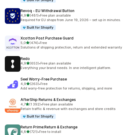
Built for Shopify
Revoq ‑ EU Withdrawal Button
z 5 hvězd
4,9
(481)
•
Free plan available
Celkový počet recenzí: 481
Required for EU shops from June 19, 2026 – set up in minutes.
Built for Shopify
Xcotton Post Purchase Guard
z 5 hvězd
5,0
(474)
•
Free
Celkový počet recenzí: 474
Solutions of shipping protection, return and extended warranty
Redo
z 5 hvězd
4,9
(653)
•
Free plan available
Celkový počet recenzí: 653
Everything your brand needs. In one intelligent platform.
Seel Worry‑Free Purchase
z 5 hvězd
4,9
(263)
•
Free
Celkový počet recenzí: 263
Add worry-free protection for returns, shipping, and more
AfterShip Returns & Exchanges
z 5 hvězd
4,7
(1 392)
•
Free plan available
Celkový počet recenzí: 1392
Retain traffic & revenue with exchanges and store credits
Built for Shopify
Return Prime:Return & Exchange
z 5 hvězd
4,8
(721)
•
Free to install
Celkový počet recenzí: 721