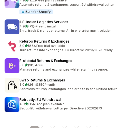
z 5 hvězd
4,9
(122)
•
Free plan available
Celkový počet recenzí: 122
Automate returns & exchanges, support EU withdrawal button
Built for Shopify
ILS: Indian Logistics Services
z 5 hvězd
4,9
(73)
•
Free to install
Celkový počet recenzí: 73
Ship, track & manage returns. All in one order mgmt solution
Returbo Returns & Exchanges
z 5 hvězd
5,0
(86)
•
Free trial available
Celkový počet recenzí: 86
Turn returns into exchanges. EU Directive 2023/2673-ready
E‑stebdal Returns & Exchanges
z 5 hvězd
5,0
(38)
•
Free
Celkový počet recenzí: 38
Manage returns and exchanges while retaining revenue.
Swap Returns & Exchanges
z 5 hvězd
5,0
(26)
•
$350/month
Celkový počet recenzí: 26
Seamless returns, exchanges, and credits in one unified return
Retractly: EU Withdrawal
z 5 hvězd
4,9
(15)
•
Free plan available
Celkový počet recenzí: 15
Set up EU withdrawal button per Directive 2023/2673