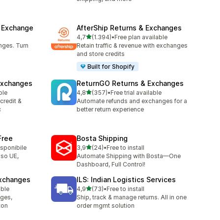
& Exchange
AfterShip Returns & Exchanges
stelle su 5
4,7
(1.394)
•
Free plan available
1394 recensioni totali
nges. Turn
Retain traffic & revenue with exchanges
and store credits
Built for Shopify
Exchanges
ReturnGO Returns & Exchanges
stelle su 5
ble
4,8
(357)
•
Free trial available
357 recensioni totali
credit &
Automate refunds and exchanges for a
c
better return experience
Free
Bosta Shipping
stelle su 5
isponibile
3,9
(24)
•
Free to install
24 recensioni totali
sso UE,
Automate Shipping with Bosta—One
Dashboard, Full Control!
Exchanges
ILS: Indian Logistics Services
stelle su 5
able
4,9
(73)
•
Free to install
73 recensioni totali
nges,
Ship, track & manage returns. All in one
ton
order mgmt solution