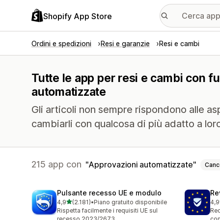
Shopify App Store
Ordini e spedizioni
Resi e garanzie
Resi e cambi
Tutte le app per resi e cambi con fu
automatizzate
Gli articoli non sempre rispondono alle aspet
cambiarli con qualcosa di più adatto a lor
215 app con
Approvazioni automatizzate
Canc
Pulsante recesso UE e modulo
Re
stelle su 5
4,9
(2.181)
•
Piano gratuito disponibile
4,9
2181 recensioni totali
486
Rispetta facilmente i requisiti UE sul
Rec
recesso 2023/2673
con