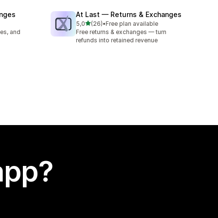
anges
At Last — Returns & Exchanges
stelle su 5
5,0
(26)
•
Free plan available
26 recensioni totali
es, and
Free returns & exchanges — turn
refunds into retained revenue
app?