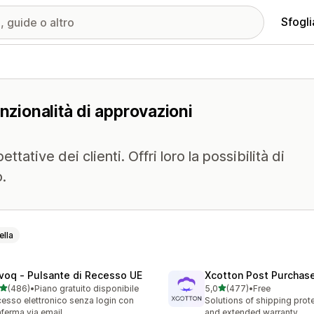
Sfogli
nzionalità di approvazioni
tative dei clienti. Offri loro la possibilità di
o.
ella
voq ‑ Pulsante di Recesso UE
Xcotton Post Purchas
stelle su 5
stelle su 5
(486)
•
Piano gratuito disponibile
5,0
(477)
•
Free
 recensioni totali
477 recensioni totali
esso elettronico senza login con
Solutions of shipping prote
ferma via email
and extended warranty