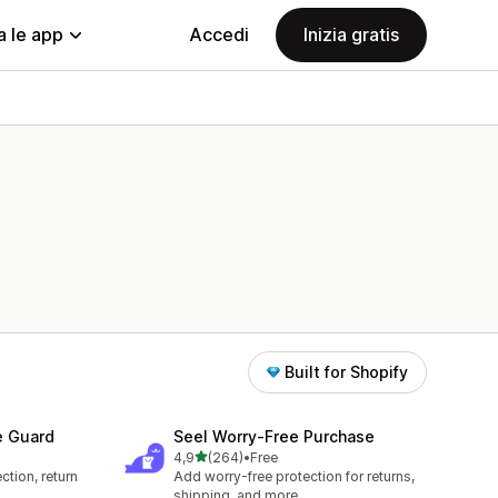
a le app
Accedi
Inizia gratis
Built for Shopify
e Guard
Seel Worry‑Free Purchase
stelle su 5
4,9
(264)
•
Free
264 recensioni totali
ction, return
Add worry-free protection for returns,
shipping, and more