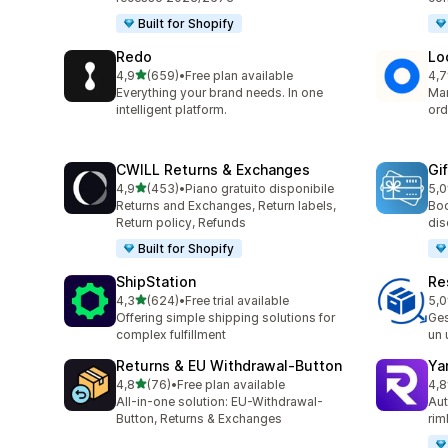
Built for Shopify
Redo
Lo
stelle su 5
4,9
(659)
•
Free plan available
4,7
659 recensioni totali
408
Everything your brand needs. In one
Man
intelligent platform.
ord
CWILL Returns & Exchanges
Gi
stelle su 5
4,9
(453)
•
Piano gratuito disponibile
5,0
453 recensioni totali
54 
Returns and Exchanges, Return labels,
Boo
Return policy, Refunds
dis
Built for Shopify
ShipStation
Re
stelle su 5
4,3
(624)
•
Free trial available
5,0
624 recensioni totali
51 
Offering simple shipping solutions for
Ges
complex fulfillment
un 
Returns & EU Withdrawal‑Button
Ya
stelle su 5
4,8
(76)
•
Free plan available
4,8
76 recensioni totali
262
All-in-one solution: EU-Withdrawal-
Aut
Button, Returns & Exchanges
rim