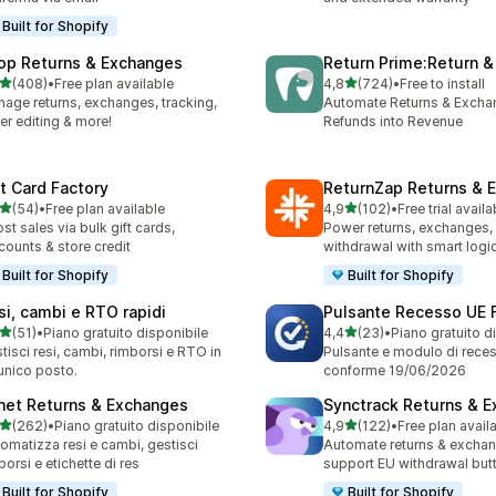
Built for Shopify
op Returns & Exchanges
Return Prime:Return 
stelle su 5
stelle su 5
(408)
•
Free plan available
4,8
(724)
•
Free to install
 recensioni totali
724 recensioni totali
age returns, exchanges, tracking,
Automate Returns & Excha
er editing & more!
Refunds into Revenue
ft Card Factory
ReturnZap Returns & 
stelle su 5
stelle su 5
(54)
•
Free plan available
4,9
(102)
•
Free trial availa
recensioni totali
102 recensioni totali
st sales via bulk gift cards,
Power returns, exchanges, 
counts & store credit
withdrawal with smart logi
Built for Shopify
Built for Shopify
si, cambi e RTO rapidi
Pulsante Recesso UE 
stelle su 5
stelle su 5
(51)
•
Piano gratuito disponibile
4,4
(23)
•
Piano gratuito d
recensioni totali
23 recensioni totali
tisci resi, cambi, rimborsi e RTO in
Pulsante e modulo di rece
unico posto.
conforme 19/06/2026
net Returns & Exchanges
Synctrack Returns & 
stelle su 5
stelle su 5
(262)
•
Piano gratuito disponibile
4,9
(122)
•
Free plan avail
 recensioni totali
122 recensioni totali
omatizza resi e cambi, gestisci
Automate returns & excha
borsi e etichette di res
support EU withdrawal but
Built for Shopify
Built for Shopify