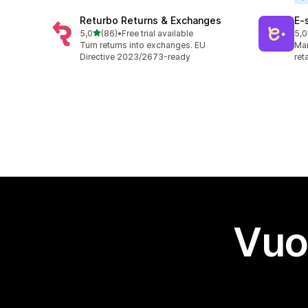
Returbo Returns & Exchanges
E‑
stelle su 5
5,0
(86)
•
Free trial available
5,0
86 recensioni totali
38 
Turn returns into exchanges. EU
Man
Directive 2023/2673-ready
ret
Vuo