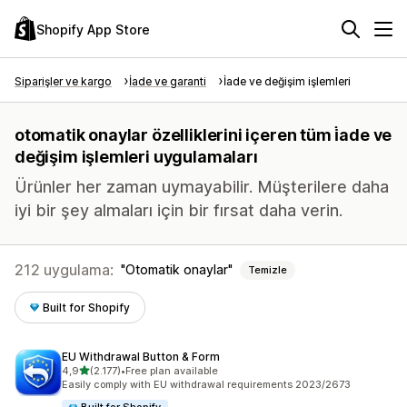
Shopify App Store
Siparişler ve kargo
İade ve garanti
İade ve değişim işlemleri
otomatik onaylar özelliklerini içeren tüm i̇ade ve
değişim işlemleri uygulamaları
Ürünler her zaman uymayabilir. Müşterilere daha
iyi bir şey almaları için bir fırsat daha verin.
212 uygulama:
Otomatik onaylar
Temizle
Built for Shopify
EU Withdrawal Button & Form
5 yıldız üzerinden
4,9
(2.177)
•
Free plan available
toplam 2177 değerlendirme
Easily comply with EU withdrawal requirements 2023/2673