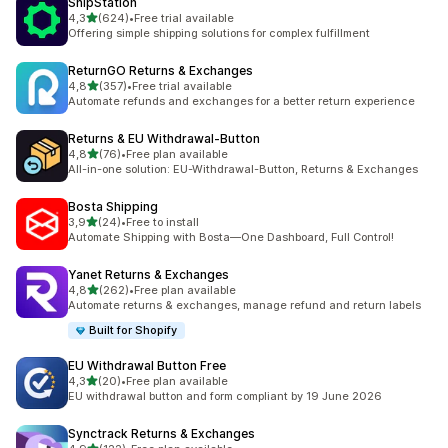
ShipStation
5 yıldız üzerinden
4,3
(624)
•
Free trial available
toplam 624 değerlendirme
Offering simple shipping solutions for complex fulfillment
ReturnGO Returns & Exchanges
5 yıldız üzerinden
4,8
(357)
•
Free trial available
toplam 357 değerlendirme
Automate refunds and exchanges for a better return experience
Returns & EU Withdrawal‑Button
5 yıldız üzerinden
4,8
(76)
•
Free plan available
toplam 76 değerlendirme
All-in-one solution: EU-Withdrawal-Button, Returns & Exchanges
Bosta Shipping
5 yıldız üzerinden
3,9
(24)
•
Free to install
toplam 24 değerlendirme
Automate Shipping with Bosta—One Dashboard, Full Control!
Yanet Returns & Exchanges
5 yıldız üzerinden
4,8
(262)
•
Free plan available
toplam 262 değerlendirme
Automate returns & exchanges, manage refund and return labels
Built for Shopify
EU Withdrawal Button Free
5 yıldız üzerinden
4,3
(20)
•
Free plan available
toplam 20 değerlendirme
EU withdrawal button and form compliant by 19 June 2026
Synctrack Returns & Exchanges