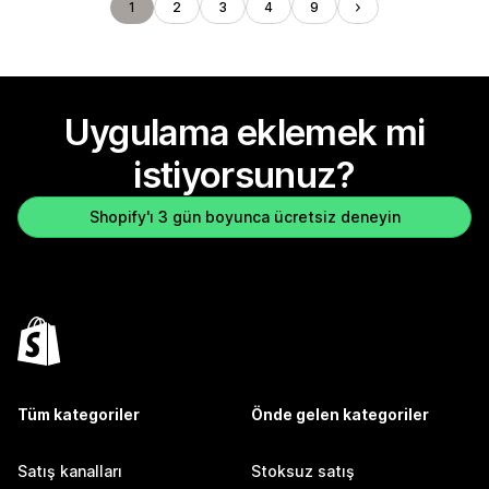
1
2
3
4
9
Uygulama eklemek mi
istiyorsunuz?
Shopify'ı 3 gün boyunca ücretsiz deneyin
Tüm kategoriler
Önde gelen kategoriler
Satış kanalları
Stoksuz satış