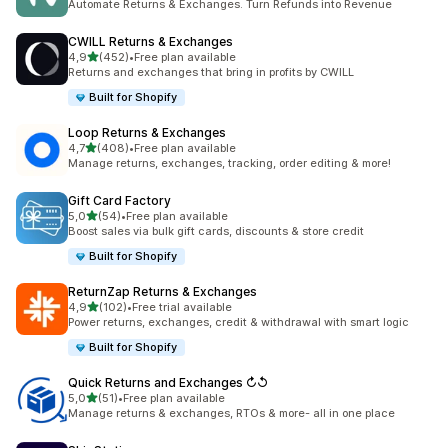
Automate Returns & Exchanges. Turn Refunds into Revenue
CWILL Returns & Exchanges
5 yıldız üzerinden
4,9
(452)
•
Free plan available
toplam 452 değerlendirme
Returns and exchanges that bring in profits by CWILL
Built for Shopify
Loop Returns & Exchanges
5 yıldız üzerinden
4,7
(408)
•
Free plan available
toplam 408 değerlendirme
Manage returns, exchanges, tracking, order editing & more!
Gift Card Factory
5 yıldız üzerinden
5,0
(54)
•
Free plan available
toplam 54 değerlendirme
Boost sales via bulk gift cards, discounts & store credit
Built for Shopify
ReturnZap Returns & Exchanges
5 yıldız üzerinden
4,9
(102)
•
Free trial available
toplam 102 değerlendirme
Power returns, exchanges, credit & withdrawal with smart logic
Built for Shopify
Quick Returns and Exchanges ↻↺
5 yıldız üzerinden
5,0
(51)
•
Free plan available
toplam 51 değerlendirme
Manage returns & exchanges, RTOs & more- all in one place