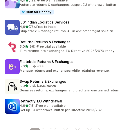
5 yıldız üzerinden
4,9
(122)
•
Free plan available
toplam 122 değerlendirme
Automate returns & exchanges, support EU withdrawal button
Built for Shopify
ILS: Indian Logistics Services
5 yıldız üzerinden
4,9
(73)
•
Free to install
toplam 73 değerlendirme
Ship, track & manage returns. All in one order mgmt solution
Returbo Returns & Exchanges
5 yıldız üzerinden
5,0
(86)
•
Free trial available
toplam 86 değerlendirme
Turn returns into exchanges. EU Directive 2023/2673-ready
E‑stebdal Returns & Exchanges
5 yıldız üzerinden
5,0
(38)
•
Free
toplam 38 değerlendirme
Manage returns and exchanges while retaining revenue.
Swap Returns & Exchanges
5 yıldız üzerinden
5,0
(26)
•
$350/month
toplam 26 değerlendirme
Seamless returns, exchanges, and credits in one unified return
Retractly: EU Withdrawal
5 yıldız üzerinden
4,9
(15)
•
Free plan available
toplam 15 değerlendirme
Set up EU withdrawal button per Directive 2023/2673