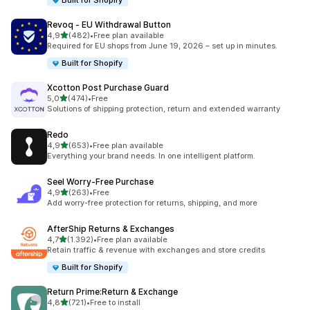
Built for Shopify
Revoq ‑ EU Withdrawal Button
5 yıldız üzerinden
4,9
(482)
•
Free plan available
toplam 482 değerlendirme
Required for EU shops from June 19, 2026 – set up in minutes.
Built for Shopify
Xcotton Post Purchase Guard
5 yıldız üzerinden
5,0
(474)
•
Free
toplam 474 değerlendirme
Solutions of shipping protection, return and extended warranty
Redo
5 yıldız üzerinden
4,9
(653)
•
Free plan available
toplam 653 değerlendirme
Everything your brand needs. In one intelligent platform.
Seel Worry‑Free Purchase
5 yıldız üzerinden
4,9
(263)
•
Free
toplam 263 değerlendirme
Add worry-free protection for returns, shipping, and more
AfterShip Returns & Exchanges
5 yıldız üzerinden
4,7
(1.392)
•
Free plan available
toplam 1392 değerlendirme
Retain traffic & revenue with exchanges and store credits
Built for Shopify
Return Prime:Return & Exchange
5 yıldız üzerinden
4,8
(721)
•
Free to install
toplam 721 değerlendirme