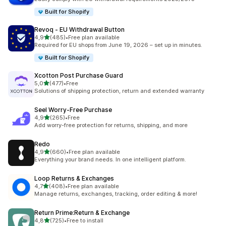
Built for Shopify
Revoq ‑ EU Withdrawal Button
z 5 hvězd
4,9
(485)
•
Free plan available
Celkový počet recenzí: 485
Required for EU shops from June 19, 2026 – set up in minutes.
Built for Shopify
Xcotton Post Purchase Guard
z 5 hvězd
5,0
(477)
•
Free
Celkový počet recenzí: 477
Solutions of shipping protection, return and extended warranty
Seel Worry‑Free Purchase
z 5 hvězd
4,9
(265)
•
Free
Celkový počet recenzí: 265
Add worry-free protection for returns, shipping, and more
Redo
z 5 hvězd
4,9
(660)
•
Free plan available
Celkový počet recenzí: 660
Everything your brand needs. In one intelligent platform.
Loop Returns & Exchanges
z 5 hvězd
4,7
(408)
•
Free plan available
Celkový počet recenzí: 408
Manage returns, exchanges, tracking, order editing & more!
Return Prime:Return & Exchange
z 5 hvězd
4,8
(725)
•
Free to install
Celkový počet recenzí: 725