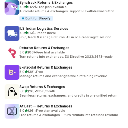
Synctrack Returns & Exchanges
z 5 hvězd
4,9
(122)
•
Free plan available
Celkový počet recenzí: 122
Automate returns & exchanges, support EU withdrawal button
Built for Shopify
ILS: Indian Logistics Services
z 5 hvězd
4,9
(73)
•
Free to install
Celkový počet recenzí: 73
Ship, track & manage returns. All in one order mgmt solution
Returbo Returns & Exchanges
z 5 hvězd
5,0
(86)
•
Free trial available
Celkový počet recenzí: 86
Turn returns into exchanges. EU Directive 2023/2673-ready
E‑stebdal Returns & Exchanges
z 5 hvězd
5,0
(38)
•
Free
Celkový počet recenzí: 38
Manage returns and exchanges while retaining revenue.
Swap Returns & Exchanges
z 5 hvězd
5,0
(26)
•
$350/month
Celkový počet recenzí: 26
Seamless returns, exchanges, and credits in one unified return
At Last — Returns & Exchanges
z 5 hvězd
5,0
(26)
•
Free plan available
Celkový počet recenzí: 26
Free returns & exchanges — turn refunds into retained revenue