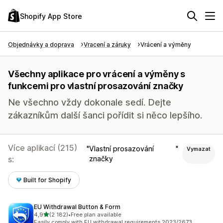
Shopify App Store
Objednávky a doprava
Vracení a záruky
Vrácení a výměny
Všechny aplikace pro vrácení a výměny s
funkcemi pro vlastní prosazování značky
Ne všechno vždy dokonale sedí. Dejte
zákazníkům další šanci pořídit si něco lepšího.
Více aplikací (215)
Vlastní prosazování
Vymazat
s:
značky
Built for Shopify
EU Withdrawal Button & Form
z 5 hvězd
4,9
(2 182)
•
Free plan available
Celkový počet recenzí: 2182
Easily comply with EU withdrawal requirements 2023/2673