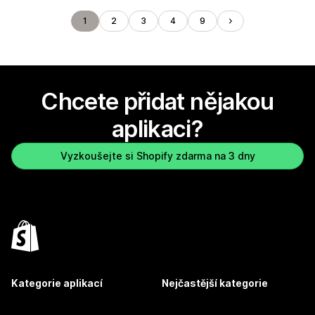
1
2
3
4
9
Chcete přidat nějakou
aplikaci?
Vyzkoušejte si Shopify zdarma na 3 dny
Kategorie aplikací
Nejčastější kategorie