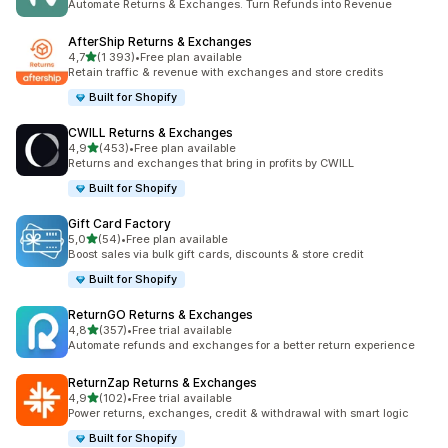
Automate Returns & Exchanges. Turn Refunds into Revenue
AfterShip Returns & Exchanges
z 5 hvězd
4,7
(1 393)
•
Free plan available
Celkový počet recenzí: 1393
Retain traffic & revenue with exchanges and store credits
Built for Shopify
CWILL Returns & Exchanges
z 5 hvězd
4,9
(453)
•
Free plan available
Celkový počet recenzí: 453
Returns and exchanges that bring in profits by CWILL
Built for Shopify
Gift Card Factory
z 5 hvězd
5,0
(54)
•
Free plan available
Celkový počet recenzí: 54
Boost sales via bulk gift cards, discounts & store credit
Built for Shopify
ReturnGO Returns & Exchanges
z 5 hvězd
4,8
(357)
•
Free trial available
Celkový počet recenzí: 357
Automate refunds and exchanges for a better return experience
ReturnZap Returns & Exchanges
z 5 hvězd
4,9
(102)
•
Free trial available
Celkový počet recenzí: 102
Power returns, exchanges, credit & withdrawal with smart logic
Built for Shopify