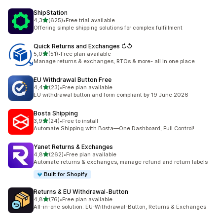
ShipStation
z 5 hvězd
4,3
(625)
•
Free trial available
Celkový počet recenzí: 625
Offering simple shipping solutions for complex fulfillment
Quick Returns and Exchanges ↻↺
z 5 hvězd
5,0
(51)
•
Free plan available
Celkový počet recenzí: 51
Manage returns & exchanges, RTOs & more- all in one place
EU Withdrawal Button Free
z 5 hvězd
4,4
(23)
•
Free plan available
Celkový počet recenzí: 23
EU withdrawal button and form compliant by 19 June 2026
Bosta Shipping
z 5 hvězd
3,9
(24)
•
Free to install
Celkový počet recenzí: 24
Automate Shipping with Bosta—One Dashboard, Full Control!
Yanet Returns & Exchanges
z 5 hvězd
4,8
(262)
•
Free plan available
Celkový počet recenzí: 262
Automate returns & exchanges, manage refund and return labels
Built for Shopify
Returns & EU Withdrawal‑Button
z 5 hvězd
4,8
(76)
•
Free plan available
Celkový počet recenzí: 76
All-in-one solution: EU-Withdrawal-Button, Returns & Exchanges