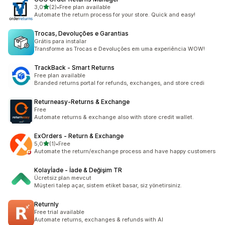
na 5 gwiazdek
3,0
(2)
•
Free plan available
Łączna liczba recenzji: 2
Automate the return process for your store. Quick and easy!
Trocas, Devoluções e Garantias
Grátis para instalar
Transforme as Trocas e Devoluções em uma experiência WOW!
TrackBack ‑ Smart Returns
Free plan available
Branded returns portal for refunds, exchanges, and store credi
Returneasy‑Returns & Exchange
Free
Automate returns & exchange also with store credit wallet.
ExOrders ‑ Return & Exchange
na 5 gwiazdek
5,0
(1)
•
Free
Łączna liczba recenzji: 1
Automate the return/exchange process and have happy customers
Kolayİade ‑ İade & Değişim TR
Ücretsiz plan mevcut
Müşteri talep açar, sistem etiket basar, siz yönetirsiniz.
Returnly
Free trial available
Automate returns, exchanges & refunds with AI