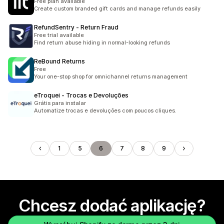
Free plan available
Create custom branded gift cards and manage refunds easily
RefundSentry ‑ Return Fraud
Free trial available
Find return abuse hiding in normal-looking refunds
ReBound Returns
Free
Your one-stop shop for omnichannel returns management
eTroquei ‑ Trocas e Devoluções
Grátis para instalar
Automatize trocas e devoluções com poucos cliques.
1
5
6
7
8
9
Chcesz dodać aplikację?