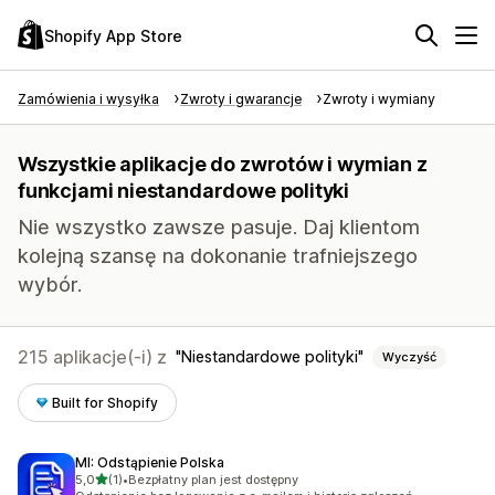
Shopify App Store
Zamówienia i wysyłka
Zwroty i gwarancje
Zwroty i wymiany
Wszystkie aplikacje do zwrotów i wymian z
funkcjami niestandardowe polityki
Nie wszystko zawsze pasuje. Daj klientom
kolejną szansę na dokonanie trafniejszego
wybór.
215 aplikacje(-i) z
Niestandardowe polityki
Wyczyść
Built for Shopify
MI: Odstąpienie Polska
na 5 gwiazdek
5,0
(1)
•
Bezpłatny plan jest dostępny
Łączna liczba recenzji: 1