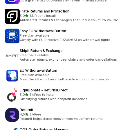
Odstąpienie bez logowania z e-mailem i historią zgłoszeń
Frate Returns and Protection
na 5 gwiazdek
5,0
(6)
•
Free to install
Łączna liczba recenzji: 6
Automated Returns & Exchanges That Reduces Return Volume
Easy EU Withdrawal Button
Free plan available
Comply with EU Directive 2023/2673 on withdrawal rights.
Shipit Return & Exchange
Free trial available
Automate returns, exchanges, claims and order cancellations.
EU Withdrawal Button
Free plan available
Meet the EU withdrawal button rule without the busywork
LiquiDonate ‑ ReturnsDirect
na 5 gwiazdek
5,0
(3)
•
Free to install
Łączna liczba recenzji: 3
Simplifying returns with nonprofit donations.
Returnit
na 5 gwiazdek
4,5
(2)
•
Free
Łączna liczba recenzji: 2
Returnit helps stores recover more value from returns
COS Order Returns Manager