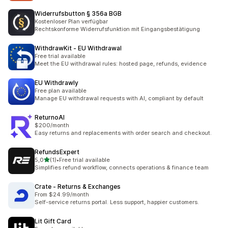
Widerrufsbutton § 356a BGB
Kostenloser Plan verfügbar
Rechtskonforme Widerrufsfunktion mit Eingangsbestätigung
WithdrawKit ‑ EU Withdrawal
Free trial available
Meet the EU withdrawal rules: hosted page, refunds, evidence
EU Withdrawly
Free plan available
Manage EU withdrawal requests with AI, compliant by default
ReturnoAI
$200/month
Easy returns and replacements with order search and checkout.
RefundsExpert
na 5 gwiazdek
5,0
(1)
•
Free trial available
Łączna liczba recenzji: 1
Simplifies refund workflow, connects operations & finance team
Crate ‑ Returns & Exchanges
From $24.99/month
Self-service returns portal. Less support, happier customers.
Lit Gift Card