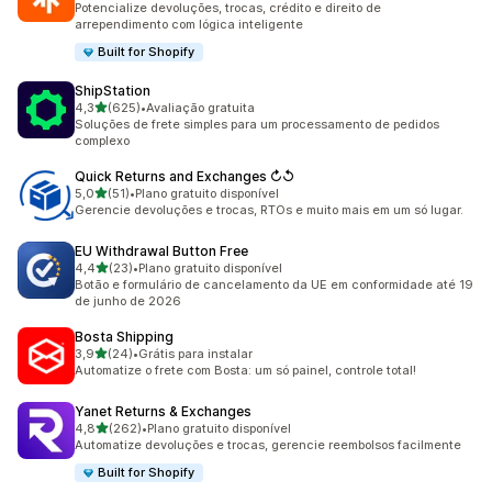
Potencialize devoluções, trocas, crédito e direito de
arrependimento com lógica inteligente
Built for Shopify
ShipStation
de 5 estrelas
4,3
(625)
•
Avaliação gratuita
625 avaliações ao todo
Soluções de frete simples para um processamento de pedidos
complexo
Quick Returns and Exchanges ↻↺
de 5 estrelas
5,0
(51)
•
Plano gratuito disponível
51 avaliações ao todo
Gerencie devoluções e trocas, RTOs e muito mais em um só lugar.
EU Withdrawal Button Free
de 5 estrelas
4,4
(23)
•
Plano gratuito disponível
23 avaliações ao todo
Botão e formulário de cancelamento da UE em conformidade até 19
de junho de 2026
Bosta Shipping
de 5 estrelas
3,9
(24)
•
Grátis para instalar
24 avaliações ao todo
Automatize o frete com Bosta: um só painel, controle total!
Yanet Returns & Exchanges
de 5 estrelas
4,8
(262)
•
Plano gratuito disponível
262 avaliações ao todo
Automatize devoluções e trocas, gerencie reembolsos facilmente
Built for Shopify