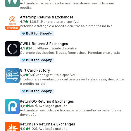
725 avaliações ao todo
Automatize trocas e devoluções. Transforme reembolsos em
receita.
AfterShip Returns & Exchanges
de 5 estrelas
4,7
(1.392)
•
Plano gratuito disponível
1392 avaliações ao todo
Retenha o tráfego e a receita com trocas e créditos na loja
Built for Shopify
CWILL Returns & Exchanges
de 5 estrelas
4,9
(453)
•
Plano gratuito disponível
453 avaliações ao todo
Gerencie devoluções, Trocas, Reembolsos, Parcelamento gratis
Built for Shopify
Gift Card Factory
de 5 estrelas
5,0
(54)
•
Plano gratuito disponível
54 avaliações ao todo
Impulsione as vendas com cartões-presente em massa, descontos
e crédito na loja
Built for Shopify
ReturnGO Returns & Exchanges
de 5 estrelas
4,8
(357)
•
Avaliação gratuita
357 avaliações ao todo
Automatize reembolsos e trocas para uma melhor experiência de
devolução
ReturnZap Returns & Exchanges
de 5 estrelas
4,9
(102)
•
Avaliação gratuita
102 avaliações ao todo