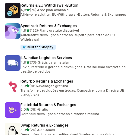
Returns & EU Withdrawal‑Button
de 5 estrelas
4,8
(76)
•
Free plan available
76 avaliações ao todo
All-in-one solution: EU-Withdrawal-Button, Returns & Exchanges
Synctrack Returns & Exchanges
de 5 estrelas
4,9
(122)
•
Plano gratuito disponível
122 avaliações ao todo
Automatize devoluções e trocas, suporte para botão de EU
Withdrawal
Built for Shopify
ILS: Indian Logistics Services
de 5 estrelas
4,9
(73)
•
Grátis para instalar
73 avaliações ao todo
Envie, rastreie e gerencie devoluções. Uma solução completa de
gestão de pedidos
Returbo Returns & Exchanges
de 5 estrelas
5,0
(86)
•
Avaliação gratuita
86 avaliações ao todo
Transforme devoluções em trocas. Compatível com a Diretiva UE
2023/2673
E‑stebdal Returns & Exchanges
de 5 estrelas
5,0
(38)
•
Grátis
38 avaliações ao todo
Gerencie devoluções e trocas e retenha receita.
Swap Returns & Exchanges
de 5 estrelas
5,0
(26)
•
$350/mês
26 avaliações ao todo
Devoluções, trocas e créditos simplificados em uma única