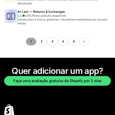
devolução
At Last — Returns & Exchanges
de 5 estrelas
5,0
(26)
•
Plano gratuito disponível
26 avaliações ao todo
Devoluções e trocas gratuitas: transforme reembolsos em receita
retida
1
2
3
4
9
Quer adicionar um app?
Faça uma avaliação gratuita da Shopify por 3 dias