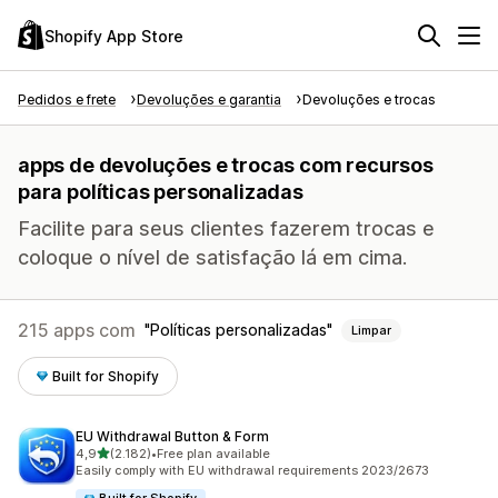
Shopify App Store
Pedidos e frete
Devoluções e garantia
Devoluções e trocas
apps de devoluções e trocas com recursos
para políticas personalizadas
Facilite para seus clientes fazerem trocas e
coloque o nível de satisfação lá em cima.
215 apps com
Políticas personalizadas
Limpar
Built for Shopify
EU Withdrawal Button & Form
de 5 estrelas
4,9
(2.182)
•
Free plan available
2182 avaliações ao todo
Easily comply with EU withdrawal requirements 2023/2673