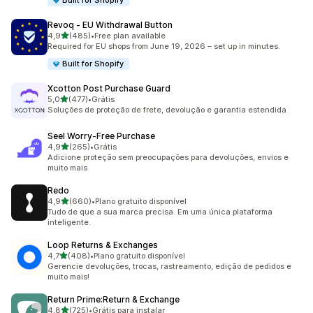
Built for Shopify
Revoq ‑ EU Withdrawal Button
de 5 estrelas
4,9
(485)
•
Free plan available
485 avaliações ao todo
Required for EU shops from June 19, 2026 – set up in minutes.
Built for Shopify
Xcotton Post Purchase Guard
de 5 estrelas
5,0
(477)
•
Grátis
477 avaliações ao todo
Soluções de proteção de frete, devolução e garantia estendida
Seel Worry‑Free Purchase
de 5 estrelas
4,9
(265)
•
Grátis
265 avaliações ao todo
Adicione proteção sem preocupações para devoluções, envios e
muito mais
Redo
de 5 estrelas
4,9
(660)
•
Plano gratuito disponível
660 avaliações ao todo
Tudo de que a sua marca precisa. Em uma única plataforma
inteligente.
Loop Returns & Exchanges
de 5 estrelas
4,7
(408)
•
Plano gratuito disponível
408 avaliações ao todo
Gerencie devoluções, trocas, rastreamento, edição de pedidos e
muito mais!
Return Prime:Return & Exchange
de 5 estrelas
4,8
(725)
•
Grátis para instalar