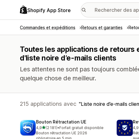
Shopify App Store
Commandes et expéditions
Retours et garanties
Reto
Toutes les applications de retours
d'liste noire d’e-mails clients
Les attentes ne sont pas toujours comblées
quelque chose de meilleur.
215 applications avec
Liste noire d’e-mails clie
Bouton Rétractation UE
Re
étoile(s) sur 5
4,9
(2 181)
•
Forfait gratuit disponible
4,9
2181 avis au total
486
Bouton rétractation UE 2026
Rét
obligatoire en 5 min
ave