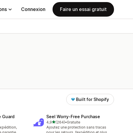
ions
Connexion
Faire un essai gratuit
Built for Shopify
e Guard
Seel Worry‑Free Purchase
étoile(s) sur 5
4,9
(264)
•
Gratuite
264 avis au total
xpédition,
Ajoutez une protection sans tracas
e garantie
pour les retours, l’expédition et plus