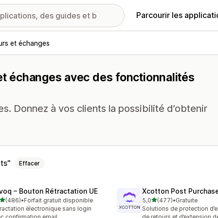
Parcourir les applicat
urs et échanges
 et échanges avec des fonctionnalités
. Donnez à vos clients la possibilité d’obtenir
nts
Effacer
voq – Bouton Rétractation UE
Xcotton Post Purchas
étoile(s) sur 5
étoile(s) sur 5
(486)
•
Forfait gratuit disponible
5,0
(477)
•
Gratuite
 avis au total
477 avis au total
ractation électronique sans login
Solutions de protection d’e
c confirmation email
de retours et d’extension d