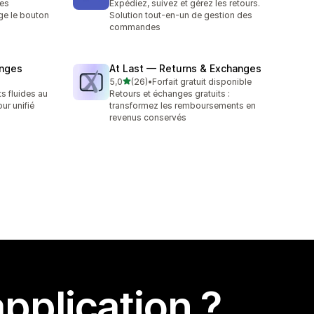
les
Expédiez, suivez et gérez les retours.
ge le bouton
Solution tout-en-un de gestion des
commandes
anges
At Last — Returns & Exchanges
étoile(s) sur 5
5,0
(26)
•
Forfait gratuit disponible
26 avis au total
s fluides au
Retours et échanges gratuits :
ur unifié
transformez les remboursements en
revenus conservés
pplication ?