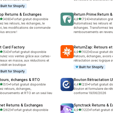
Built for Shopify
op Returns & Exchanges
Return Prime:Return 
étoile(s) sur 5
étoile(s) sur 5
(408)
•
Forfait gratuit disponible
4,8
(724)
•
Installation gra
 avis au total
724 avis au total
ez les retours, les échanges, le
Automatisez les retours et 
vi, les modifications de commande
échanges. Transformez le
plus encore !
remboursements en revenu
ft Card Factory
ReturnZap: Retours e
étoile(s) sur 5
étoile(s) sur 5
(54)
•
Forfait gratuit disponible
4,9
(102)
•
Essai gratuit d
avis au total
102 avis au total
mulez vos ventes grâce aux cartes-
Retours, échanges, avoirs 
eaux en masse, aux réductions et
rétractation avec logique 
crédit en boutique
Built for Shopify
Built for Shopify
tours, échanges & RTO
Bouton Rétractation U
étoile(s) sur 5
étoile(s) sur 5
(51)
•
Forfait gratuit disponible
4,4
(23)
•
Forfait gratuit d
avis au total
23 avis au total
ez retours, échanges,
Bouton et formulaire de rét
boursements et RTO en un seul lieu
conforme 19/06/2026
net Returns & Exchanges
Synctrack Returns & 
étoile(s) sur 5
étoile(s) sur 5
(262)
•
Forfait gratuit disponible
4,9
(122)
•
Forfait gratuit 
 avis au total
122 avis au total