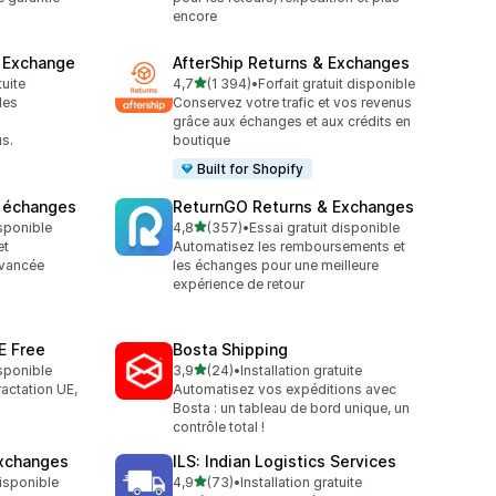
encore
& Exchange
AfterShip Returns & Exchanges
étoile(s) sur 5
tuite
4,7
(1 394)
•
Forfait gratuit disponible
1394 avis au total
les
Conservez votre trafic et vos revenus
s
grâce aux échanges et aux crédits en
s.
boutique
Built for Shopify
t échanges
ReturnGO Returns & Exchanges
étoile(s) sur 5
isponible
4,8
(357)
•
Essai gratuit disponible
357 avis au total
et
Automatisez les remboursements et
avancée
les échanges pour une meilleure
expérience de retour
E Free
Bosta Shipping
étoile(s) sur 5
isponible
3,9
(24)
•
Installation gratuite
24 avis au total
ractation UE,
Automatisez vos expéditions avec
Bosta : un tableau de bord unique, un
contrôle total !
Exchanges
ILS: Indian Logistics Services
étoile(s) sur 5
disponible
4,9
(73)
•
Installation gratuite
73 avis au total