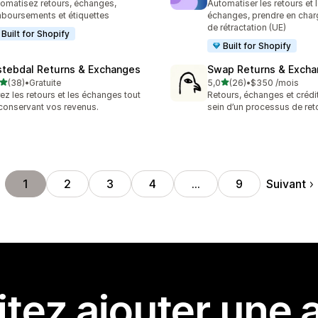
omatisez retours, échanges,
Automatiser les retours et 
boursements et étiquettes
échanges, prendre en char
de rétractation (UE)
Built for Shopify
Built for Shopify
stebdal Returns & Exchanges
Swap Returns & Exch
étoile(s) sur 5
étoile(s) sur 5
(38)
•
Gratuite
5,0
(26)
•
$350 /mois
avis au total
26 avis au total
ez les retours et les échanges tout
Retours, échanges et crédit
conservant vos revenus.
sein d’un processus de reto
Suivant
1
2
3
4
…
9
tez ajouter une a