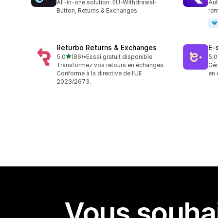
All-in-one solution: EU-Withdrawal-
Aut
Button, Returns & Exchanges
rem
Returbo Returns & Exchanges
E‑
étoile(s) sur 5
5,0
(86)
•
Essai gratuit disponible
5,0
86 avis au total
38 
Transformez vos retours en échanges.
Gér
Conforme à la directive de l’UE
en 
2023/2673.
Vous souhai