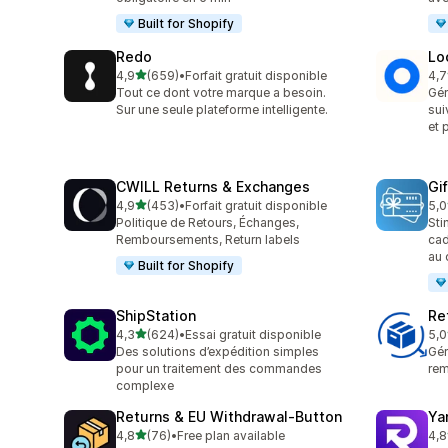
Built for Shopify
Redo
Lo
étoile(s) sur 5
4,9
(659)
•
Forfait gratuit disponible
4,7
659 avis au total
408
Tout ce dont votre marque a besoin.
Gér
Sur une seule plateforme intelligente.
sui
et 
CWILL Returns & Exchanges
Gi
étoile(s) sur 5
4,9
(453)
•
Forfait gratuit disponible
5,0
453 avis au total
54 
Politique de Retours, Échanges,
Sti
Remboursements, Return labels
cad
au 
Built for Shopify
ShipStation
Re
étoile(s) sur 5
4,3
(624)
•
Essai gratuit disponible
5,0
624 avis au total
51 
Des solutions d’expédition simples
Gér
pour un traitement des commandes
rem
complexe
Returns & EU Withdrawal‑Button
Ya
étoile(s) sur 5
4,8
(76)
•
Free plan available
4,8
76 avis au total
262