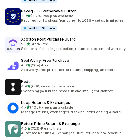
Built for Shopify
Revoq ‑ EU Withdrawal Button
z 5 hvězd
4,9
(487)
•
Free plan available
Celkový počet recenzí: 487
Required for EU shops from June 19, 2026 – set up in minutes.
Built for Shopify
Xcotton Post Purchase Guard
z 5 hvězd
5,0
(477)
•
Free
Celkový počet recenzí: 477
Solutions of shipping protection, return and extended warranty
Seel Worry‑Free Purchase
z 5 hvězd
4,9
(264)
•
Free
Celkový počet recenzí: 264
Add worry-free protection for returns, shipping, and more
Redo
z 5 hvězd
4,9
(660)
•
Free plan available
Celkový počet recenzí: 660
Everything your brand needs. In one intelligent platform.
Loop Returns & Exchanges
z 5 hvězd
4,7
(408)
•
Free plan available
Celkový počet recenzí: 408
Manage returns, exchanges, tracking, order editing & more!
Return Prime:Return & Exchange
z 5 hvězd
4,8
(723)
•
Free to install
Celkový počet recenzí: 723
Automate Returns & Exchanges. Turn Refunds into Revenue