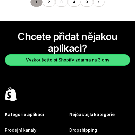
1
2
3
4
9
Chcete přidat nějakou
aplikaci?
Vyzkoušejte si Shopify zdarma na 3 dny
Kategorie aplikací
Nejčastější kategorie
Prodejní kanály
Dropshipping