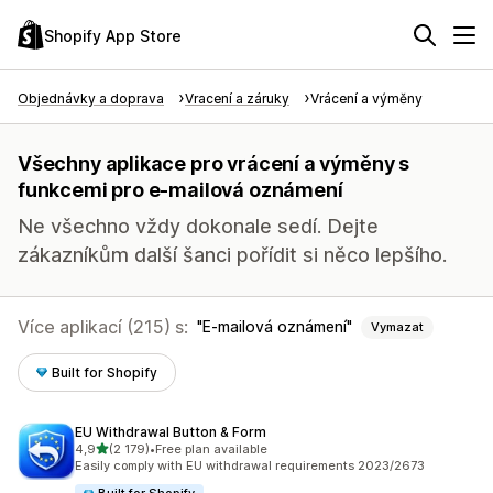
Shopify App Store
Objednávky a doprava
Vracení a záruky
Vrácení a výměny
Všechny aplikace pro vrácení a výměny s
funkcemi pro e-mailová oznámení
Ne všechno vždy dokonale sedí. Dejte
zákazníkům další šanci pořídit si něco lepšího.
Více aplikací (215) s:
E-mailová oznámení
Vymazat
Built for Shopify
EU Withdrawal Button & Form
z 5 hvězd
4,9
(2 179)
•
Free plan available
Celkový počet recenzí: 2179
Easily comply with EU withdrawal requirements 2023/2673