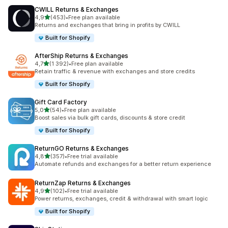
CWILL Returns & Exchanges
z 5 hvězd
4,9
(453)
•
Free plan available
Celkový počet recenzí: 453
Returns and exchanges that bring in profits by CWILL
Built for Shopify
AfterShip Returns & Exchanges
z 5 hvězd
4,7
(1 392)
•
Free plan available
Celkový počet recenzí: 1392
Retain traffic & revenue with exchanges and store credits
Built for Shopify
Gift Card Factory
z 5 hvězd
5,0
(54)
•
Free plan available
Celkový počet recenzí: 54
Boost sales via bulk gift cards, discounts & store credit
Built for Shopify
ReturnGO Returns & Exchanges
z 5 hvězd
4,8
(357)
•
Free trial available
Celkový počet recenzí: 357
Automate refunds and exchanges for a better return experience
ReturnZap Returns & Exchanges
z 5 hvězd
4,9
(102)
•
Free trial available
Celkový počet recenzí: 102
Power returns, exchanges, credit & withdrawal with smart logic
Built for Shopify