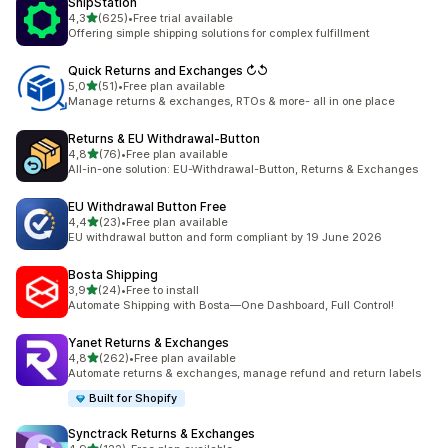
ShipStation
z 5 hvězd
4,3
(625)
•
Free trial available
Celkový počet recenzí: 625
Offering simple shipping solutions for complex fulfillment
Quick Returns and Exchanges ↻↺
z 5 hvězd
5,0
(51)
•
Free plan available
Celkový počet recenzí: 51
Manage returns & exchanges, RTOs & more- all in one place
Returns & EU Withdrawal‑Button
z 5 hvězd
4,8
(76)
•
Free plan available
Celkový počet recenzí: 76
All-in-one solution: EU-Withdrawal-Button, Returns & Exchanges
EU Withdrawal Button Free
z 5 hvězd
4,4
(23)
•
Free plan available
Celkový počet recenzí: 23
EU withdrawal button and form compliant by 19 June 2026
Bosta Shipping
z 5 hvězd
3,9
(24)
•
Free to install
Celkový počet recenzí: 24
Automate Shipping with Bosta—One Dashboard, Full Control!
Yanet Returns & Exchanges
z 5 hvězd
4,8
(262)
•
Free plan available
Celkový počet recenzí: 262
Automate returns & exchanges, manage refund and return labels
Built for Shopify
Synctrack Returns & Exchanges