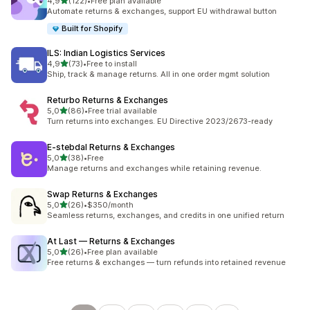
z 5 hvězd
4,9
(122)
•
Free plan available
Celkový počet recenzí: 122
Automate returns & exchanges, support EU withdrawal button
Built for Shopify
ILS: Indian Logistics Services
z 5 hvězd
4,9
(73)
•
Free to install
Celkový počet recenzí: 73
Ship, track & manage returns. All in one order mgmt solution
Returbo Returns & Exchanges
z 5 hvězd
5,0
(86)
•
Free trial available
Celkový počet recenzí: 86
Turn returns into exchanges. EU Directive 2023/2673-ready
E‑stebdal Returns & Exchanges
z 5 hvězd
5,0
(38)
•
Free
Celkový počet recenzí: 38
Manage returns and exchanges while retaining revenue.
Swap Returns & Exchanges
z 5 hvězd
5,0
(26)
•
$350/month
Celkový počet recenzí: 26
Seamless returns, exchanges, and credits in one unified return
At Last — Returns & Exchanges
z 5 hvězd
5,0
(26)
•
Free plan available
Celkový počet recenzí: 26
Free returns & exchanges — turn refunds into retained revenue