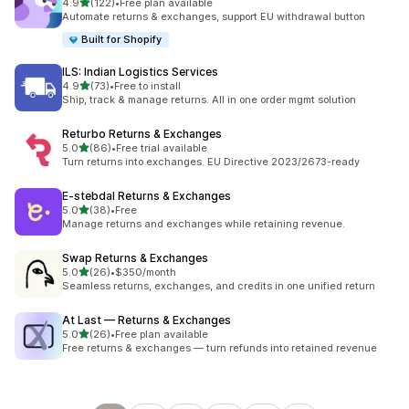
별 5개 중
4.9
(122)
•
Free plan available
총 리뷰 122개
Automate returns & exchanges, support EU withdrawal button
Built for Shopify
ILS: Indian Logistics Services
별 5개 중
4.9
(73)
•
Free to install
총 리뷰 73개
Ship, track & manage returns. All in one order mgmt solution
Returbo Returns & Exchanges
별 5개 중
5.0
(86)
•
Free trial available
총 리뷰 86개
Turn returns into exchanges. EU Directive 2023/2673-ready
E‑stebdal Returns & Exchanges
별 5개 중
5.0
(38)
•
Free
총 리뷰 38개
Manage returns and exchanges while retaining revenue.
Swap Returns & Exchanges
별 5개 중
5.0
(26)
•
$350/month
총 리뷰 26개
Seamless returns, exchanges, and credits in one unified return
At Last — Returns & Exchanges
별 5개 중
5.0
(26)
•
Free plan available
총 리뷰 26개
Free returns & exchanges — turn refunds into retained revenue