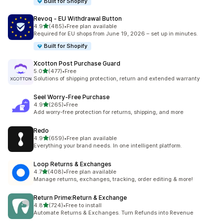
Built for Shopify
Revoq ‑ EU Withdrawal Button
별 5개 중
4.9
(485)
•
Free plan available
총 리뷰 485개
Required for EU shops from June 19, 2026 – set up in minutes.
Built for Shopify
Xcotton Post Purchase Guard
별 5개 중
5.0
(477)
•
Free
총 리뷰 477개
Solutions of shipping protection, return and extended warranty
Seel Worry‑Free Purchase
별 5개 중
4.9
(265)
•
Free
총 리뷰 265개
Add worry-free protection for returns, shipping, and more
Redo
별 5개 중
4.9
(659)
•
Free plan available
총 리뷰 659개
Everything your brand needs. In one intelligent platform.
Loop Returns & Exchanges
별 5개 중
4.7
(408)
•
Free plan available
총 리뷰 408개
Manage returns, exchanges, tracking, order editing & more!
Return Prime:Return & Exchange
별 5개 중
4.8
(724)
•
Free to install
총 리뷰 724개
Automate Returns & Exchanges. Turn Refunds into Revenue