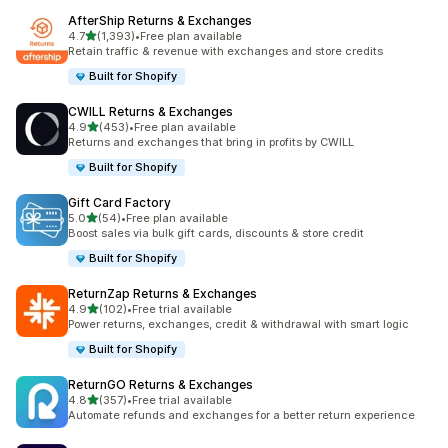
AfterShip Returns & Exchanges
별 5개 중
4.7
(1,393)
•
Free plan available
총 리뷰 1393개
Retain traffic & revenue with exchanges and store credits
Built for Shopify
CWILL Returns & Exchanges
별 5개 중
4.9
(453)
•
Free plan available
총 리뷰 453개
Returns and exchanges that bring in profits by CWILL
Built for Shopify
Gift Card Factory
별 5개 중
5.0
(54)
•
Free plan available
총 리뷰 54개
Boost sales via bulk gift cards, discounts & store credit
Built for Shopify
ReturnZap Returns & Exchanges
별 5개 중
4.9
(102)
•
Free trial available
총 리뷰 102개
Power returns, exchanges, credit & withdrawal with smart logic
Built for Shopify
ReturnGO Returns & Exchanges
별 5개 중
4.8
(357)
•
Free trial available
총 리뷰 357개
Automate refunds and exchanges for a better return experience