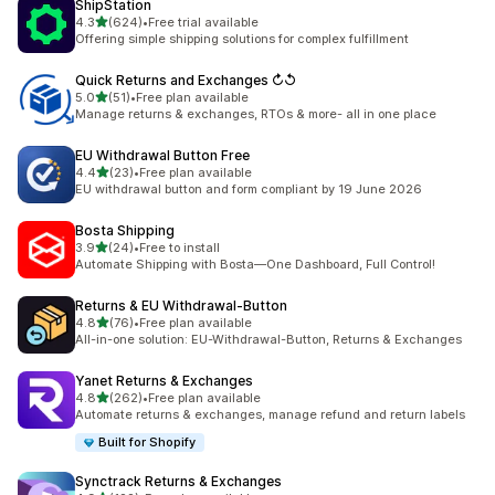
ShipStation
별 5개 중
4.3
(624)
•
Free trial available
총 리뷰 624개
Offering simple shipping solutions for complex fulfillment
Quick Returns and Exchanges ↻↺
별 5개 중
5.0
(51)
•
Free plan available
총 리뷰 51개
Manage returns & exchanges, RTOs & more- all in one place
EU Withdrawal Button Free
별 5개 중
4.4
(23)
•
Free plan available
총 리뷰 23개
EU withdrawal button and form compliant by 19 June 2026
Bosta Shipping
별 5개 중
3.9
(24)
•
Free to install
총 리뷰 24개
Automate Shipping with Bosta—One Dashboard, Full Control!
Returns & EU Withdrawal‑Button
별 5개 중
4.8
(76)
•
Free plan available
총 리뷰 76개
All-in-one solution: EU-Withdrawal-Button, Returns & Exchanges
Yanet Returns & Exchanges
별 5개 중
4.8
(262)
•
Free plan available
총 리뷰 262개
Automate returns & exchanges, manage refund and return labels
Built for Shopify
Synctrack Returns & Exchanges