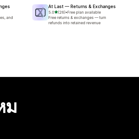
anges
At Last — Returns & Exchanges
เต็ม 5 ดาว
5.0
(26)
•
Free plan available
ทั้งหมด 26 รีวิว
es, and
Free returns & exchanges — turn
refunds into retained revenue
ไหม