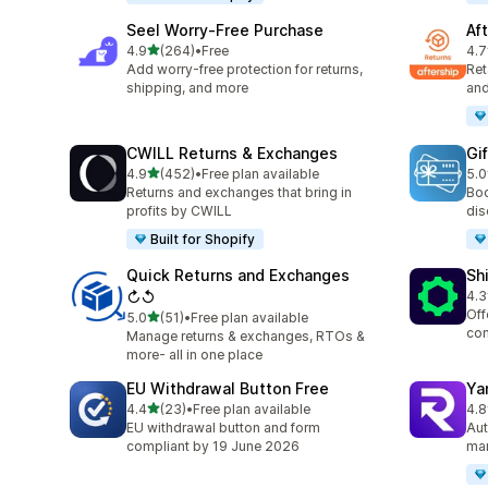
Seel Worry‑Free Purchase
Af
เต็ม 5 ดาว
4.9
(264)
•
Free
4.7
ทั้งหมด 264 รีวิว
ทั้ง
Add worry-free protection for returns,
Ret
shipping, and more
and
CWILL Returns & Exchanges
Gi
เต็ม 5 ดาว
4.9
(452)
•
Free plan available
5.0
ทั้งหมด 452 รีวิว
ทั้ง
Returns and exchanges that bring in
Boo
profits by CWILL
dis
Built for Shopify
Quick Returns and Exchanges
Sh
↻↺
4.3
ทั้ง
Off
เต็ม 5 ดาว
5.0
(51)
•
Free plan available
ทั้งหมด 51 รีวิว
com
Manage returns & exchanges, RTOs &
more- all in one place
EU Withdrawal Button Free
Ya
เต็ม 5 ดาว
4.4
(23)
•
Free plan available
4.8
ทั้งหมด 23 รีวิว
ทั้ง
EU withdrawal button and form
Aut
compliant by 19 June 2026
man