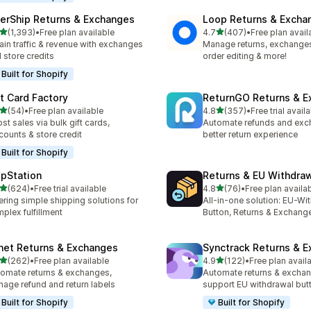
terShip Returns & Exchanges
Loop Returns & Excha
เต็ม 5 ดาว
เต็ม 5 ดาว
(1,393)
•
Free plan available
4.7
(407)
•
Free plan avail
หมด 1393 รีวิว
ทั้งหมด 407 รีวิว
ain traffic & revenue with exchanges
Manage returns, exchanges,
 store credits
order editing & more!
Built for Shopify
ft Card Factory
ReturnGO Returns & E
เต็ม 5 ดาว
เต็ม 5 ดาว
(54)
•
Free plan available
4.8
(357)
•
Free trial avail
หมด 54 รีวิว
ทั้งหมด 357 รีวิว
st sales via bulk gift cards,
Automate refunds and exc
counts & store credit
better return experience
Built for Shopify
ipStation
Returns & EU Withdra
เต็ม 5 ดาว
เต็ม 5 ดาว
(624)
•
Free trial available
4.8
(76)
•
Free plan availa
หมด 624 รีวิว
ทั้งหมด 76 รีวิว
ering simple shipping solutions for
All-in-one solution: EU-Wi
plex fulfillment
Button, Returns & Exchang
net Returns & Exchanges
Synctrack Returns & 
เต็ม 5 ดาว
เต็ม 5 ดาว
(262)
•
Free plan available
4.9
(122)
•
Free plan avail
หมด 262 รีวิว
ทั้งหมด 122 รีวิว
omate returns & exchanges,
Automate returns & excha
age refund and return labels
support EU withdrawal but
Built for Shopify
Built for Shopify