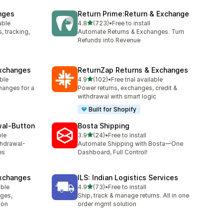
nges
Return Prime:Return & Exchange
เต็ม 5 ดาว
able
4.8
(723)
•
Free to install
ทั้งหมด 723 รีวิว
 tracking,
Automate Returns & Exchanges. Turn
Refunds into Revenue
xchanges
ReturnZap Returns & Exchanges
เต็ม 5 ดาว
able
4.9
(102)
•
Free trial available
ทั้งหมด 102 รีวิว
hanges for a
Power returns, exchanges, credit &
withdrawal with smart logic
Built for Shopify
wal‑Button
Bosta Shipping
เต็ม 5 ดาว
ble
3.9
(24)
•
Free to install
ทั้งหมด 24 รีวิว
thdrawal-
Automate Shipping with Bosta—One
es
Dashboard, Full Control!
Exchanges
ILS: Indian Logistics Services
เต็ม 5 ดาว
able
4.9
(73)
•
Free to install
ทั้งหมด 73 รีวิว
nges,
Ship, track & manage returns. All in one
ton
order mgmt solution