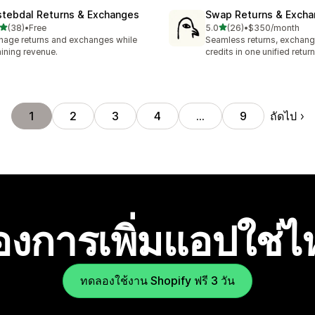
stebdal Returns & Exchanges
Swap Returns & Exch
เต็ม 5 ดาว
เต็ม 5 ดาว
(38)
•
Free
5.0
(26)
•
$350/month
หมด 38 รีวิว
ทั้งหมด 26 รีวิว
age returns and exchanges while
Seamless returns, exchang
aining revenue.
credits in one unified return
ถัดไป
1
2
3
4
…
9
องการเพิ่มแอปใช่
ทดลองใช้งาน Shopify ฟรี 3 วัน