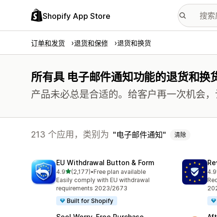
Shopify App Store
订单和发货
退货和保修
退货和换货
所有具 电子邮件通知功能的退货和换
产品未必总是合适的。给客户再一次机会，
213 个应用，类别为
电子邮件通知
清除
EU Withdrawal Button & Form
Re
星（满分 5 星）
4.9
(2,177)
•
Free plan available
4.9
总共 2177 条评论
总共
Easily comply with EU withdrawal
Req
requirements 2023/2673
202
Built for Shopify
Seel Worry‑Free Purchase
Af