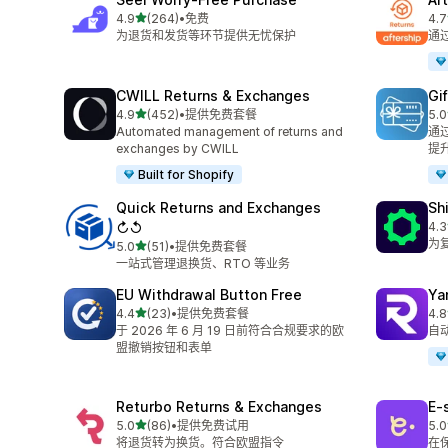
星（满分 5 星）
4.9
(264)
•
免费
4.7
总共 264 条评论
总共
为退货和发货等环节提供无忧保护
通
CWILL Returns & Exchanges
Gi
星（满分 5 星）
4.9
(452)
•
提供免费套餐
5.0
总共 452 条评论
总共
Automated management of returns and
通
exchanges by CWILL
提
Built for Shopify
Quick Returns and Exchanges
Sh
↻↺
4.3
总共
为
星（满分 5 星）
5.0
(51)
•
提供免费套餐
总共 51 条评论
一站式管理退换货、RTO 等业务
EU Withdrawal Button Free
Ya
星（满分 5 星）
4.4
(23)
•
提供免费套餐
4.8
总共 23 条评论
总共
于 2026 年 6 月 19 日前符合合规要求的欧
自
盟撤销按钮和表单
Returbo Returns & Exchanges
E‑
星（满分 5 星）
5.0
(86)
•
提供免费试用
5.0
总共 86 条评论
总共
将退货转为换货。符合欧盟指令
在