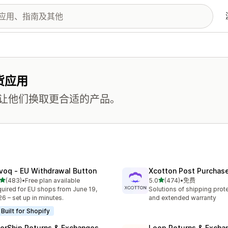
货应用
让他们换取更合适的产品。
voq ‑ EU Withdrawal Button
Xcotton Post Purchas
星（满分 5 星）
星（满分 5 星）
(483)
•
Free plan available
5.0
(474)
•
免费
 483 条评论
总共 474 条评论
uired for EU shops from June 19,
Solutions of shipping prote
6 – set up in minutes.
and extended warranty
Built for Shopify
terShip Returns & Exchanges
Loop Returns & Excha