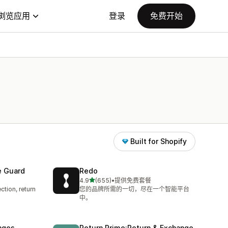
浏览应用
登录
免费开始
Built for Shopify
e Guard
Redo
星（满分 5 星）
4.9
(655)
•
提供免费套餐
总共 655 条评论
ction, return
您的品牌所需的一切，尽在一个智能平台
中。
nges
Return Prime:Return & Exchange