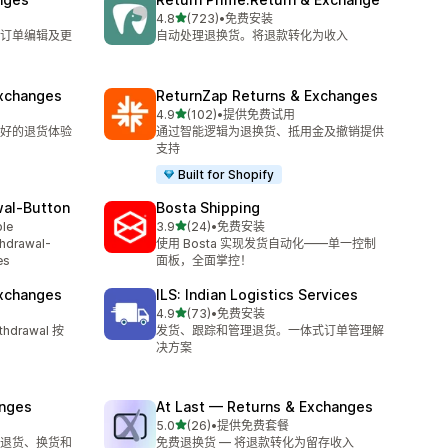
星（满分 5 星）
4.8
(723)
•
免费安装
总共 723 条评论
订单编辑及更
自动处理退换货。将退款转化为收入
xchanges
ReturnZap Returns & Exchanges
星（满分 5 星）
4.9
(102)
•
提供免费试用
总共 102 条评论
好的退货体验
通过智能逻辑为退换货、抵用金及撤销提供
支持
Built for Shopify
wal‑Button
Bosta Shipping
星（满分 5 星）
ble
3.9
(24)
•
免费安装
总共 24 条评论
thdrawal-
使用 Bosta 实现发货自动化——单一控制
es
面板，全面掌控！
Exchanges
ILS: Indian Logistics Services
星（满分 5 星）
4.9
(73)
•
免费安装
总共 73 条评论
drawal 按
发货、跟踪和管理退货。一体式订单管理解
决方案
anges
At Last — Returns & Exchanges
星（满分 5 星）
5.0
(26)
•
提供免费套餐
总共 26 条评论
退货、换货和
免费退换货 — 将退款转化为留存收入