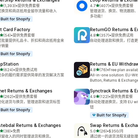
星（满分 5 星）
星（满分 5 星）
(1,393)
•
提供免费套餐
4.7
(407)
•
提供免费套餐
 1393 条评论
总共 407 条评论
过换货和商店抵用金留存流量和收入
管理退货、换货、物流跟踪、
多功能！
Built for Shopify
ft Card Factory
ReturnGO Returns & E
星（满分 5 星）
星（满分 5 星）
(54)
•
提供免费套餐
4.8
(357)
•
提供免费试用
 54 条评论
总共 357 条评论
过批量提供礼品卡、折扣和商店抵用金来
自动处理退款和换货，打造更
升销量
Built for Shopify
ipStation
Returns & EU Withdra
星（满分 5 星）
星（满分 5 星）
(624)
•
提供免费试用
4.8
(76)
•
Free plan availa
 624 条评论
总共 76 条评论
复杂的履约需求提供简单的发货解决方案
All-in-one solution: EU-Wi
Button, Returns & Exchang
net Returns & Exchanges
Synctrack Returns & 
星（满分 5 星）
星（满分 5 星）
(262)
•
提供免费套餐
4.9
(122)
•
提供免费套餐
 262 条评论
总共 122 条评论
动化退货与换货，管理退款和退货标签
自动处理退换货，支持 EU with
钮
Built for Shopify
Built for Shopify
stebdal Returns & Exchanges
Swap Returns & Exch
星（满分 5 星）
星（满分 5 星）
(38)
•
免费
5.0
(26)
•
$350/月
 38 条评论
总共 26 条评论
保留收入的同时管理退货和换货。
通过统一的退货流程无缝处理