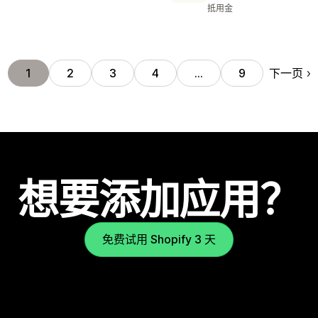
抵用金
下一页
1
2
3
4
…
9
想要添加应用？
免费试用 Shopify 3 天