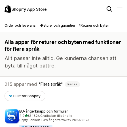
Shopify App Store
Order och leverans
Returer och garantier
Returer och byten
Alla appar för returer och byten med funktioner
för flera språk
Allt passar inte alltid. Ge kunderna chansen att
byta till något bättre.
215 appar med
Flera språk
Rensa
Built for Shopify
EU‑ångerknapp och formulär
av 5 stjärnor
4,9
(2 182)
•
Gratisplan tillgänglig
2182 recensioner totalt
Uppfyll enkelt EU:s ångerrättskrav 2023/2673