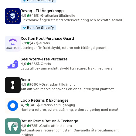
Built for Shopify
Revoq ‑ EU Ångerknapp
av 5 stjärnor
4,9
(485)
•
Gratisplan tillgänglig
485 recensioner totalt
Elektronisk ångerrätt med orderverifiering och bekräftelsemail
Built for Shopify
Xcotton Post Purchase Guard
av 5 stjärnor
5,0
(477)
•
Gratis
477 recensioner totalt
Lösningar för fraktskydd, returer och förlängd garanti
Seel Worry‑Free Purchase
av 5 stjärnor
4,9
(265)
•
Gratis
265 recensioner totalt
Lägg till bekymmersfritt skydd för returer, frakt med mera
Redo
av 5 stjärnor
4,9
(660)
•
Gratisplan tillgänglig
660 recensioner totalt
Allt ditt varumärke behöver. I en enda intelligent plattform.
Loop Returns & Exchanges
av 5 stjärnor
4,7
(408)
•
Gratisplan tillgänglig
408 recensioner totalt
Hantera returer, byten, spårning, orderredigering med mera!
Return Prime:Return & Exchange
av 5 stjärnor
4,8
(725)
•
Gratis att installera
725 recensioner totalt
Automatisera returer och byten. Omvandla återbetalningar till
intäkter