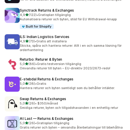
Synctrack Returns & Exchanges
av 5 stjärnor
4,9
(122)
•
Gratisplan tillgänglig
122 recensioner totalt
Automatisera returer och byten, stöd för EU Withdrawal-knapp
Built for Shopify
ILS: Indian Logistics Services
av 5 stjärnor
4,9
(73)
•
Gratis att installera
73 recensioner totalt
Skicka, spåra och hantera returer. Allt i en och samma lösning för
orderhantering
Returbo: Returer & Byten
av 5 stjärnor
5,0
(86)
•
Gratis testversion tillgänglig
86 recensioner totalt
Omvandla returer till byten – EU-direktiv 2023/2673-redo!
E‑stebdal Returns & Exchanges
av 5 stjärnor
5,0
(38)
•
Gratis
38 recensioner totalt
Hantera returer och byten samtidigt som du behåller intäkter.
Swap Returns & Exchanges
av 5 stjärnor
5,0
(26)
•
$350/månad
26 recensioner totalt
Smidiga returer, byten och tillgodohavanden i en enhetlig retur
At Last — Returns & Exchanges
av 5 stjärnor
5,0
(26)
•
Gratisplan tillgänglig
26 recensioner totalt
Gratis returer och byten – omvandla återbetalningar till bibehållna