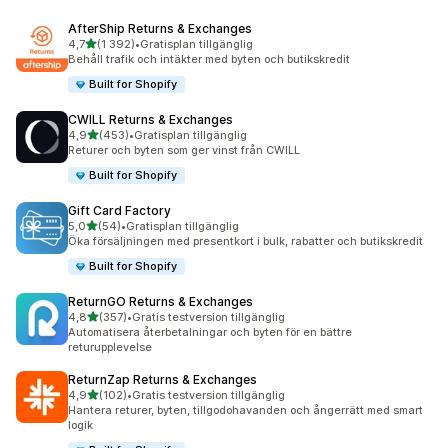
AfterShip Returns & Exchanges
av 5 stjärnor
4,7
(1 392)
•
Gratisplan tillgänglig
1392 recensioner totalt
Behåll trafik och intäkter med byten och butikskredit
Built for Shopify
CWILL Returns & Exchanges
av 5 stjärnor
4,9
(453)
•
Gratisplan tillgänglig
453 recensioner totalt
Returer och byten som ger vinst från CWILL
Built for Shopify
Gift Card Factory
av 5 stjärnor
5,0
(54)
•
Gratisplan tillgänglig
54 recensioner totalt
Öka försäljningen med presentkort i bulk, rabatter och butikskredit
Built for Shopify
ReturnGO Returns & Exchanges
av 5 stjärnor
4,8
(357)
•
Gratis testversion tillgänglig
357 recensioner totalt
Automatisera återbetalningar och byten för en bättre
returupplevelse
ReturnZap Returns & Exchanges
av 5 stjärnor
4,9
(102)
•
Gratis testversion tillgänglig
102 recensioner totalt
Hantera returer, byten, tillgodohavanden och ångerrätt med smart
logik