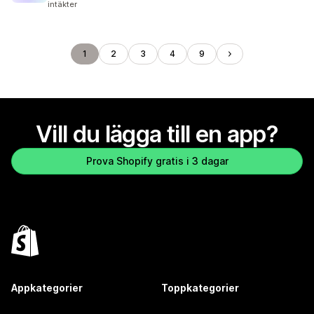
intäkter
1
2
3
4
9
Vill du lägga till en app?
Prova Shopify gratis i 3 dagar
Appkategorier
Toppkategorier