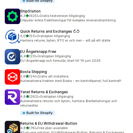
Built for Shopify
ShipStation
av 5 stjärnor
4,3
(625)
•
Gratis testversion tillgänglig
625 recensioner totalt
Erbjuder enkla fraktlösningar för komplex leveranshantering
Quick Returns and Exchanges ↻↺
av 5 stjärnor
5,0
(51)
•
Gratisplan tillgänglig
51 recensioner totalt
Hantera returer, byten, RTO:er och mer – allt på ett ställe
EU Ångerknapp Free
av 5 stjärnor
4,4
(23)
•
Gratisplan tillgänglig
23 recensioner totalt
EU-ångerknapp och formulär, klart till 19 juni 2026
Bosta Shipping
av 5 stjärnor
3,9
(24)
•
Gratis att installera
24 recensioner totalt
Automatisera frakten med Bosta – en kontrollpanel, full kontroll!
Yanet Returns & Exchanges
av 5 stjärnor
4,8
(262)
•
Gratisplan tillgänglig
262 recensioner totalt
Automatisera returer och byten, hantera återbetalningar och
retursedlar
Built for Shopify
Returns & EU Withdrawal‑Button
av 5 stjärnor
4,8
(76)
•
Free plan available
76 recensioner totalt
All-in-one solution: EU-Withdrawal-Button, Returns & Exchanges