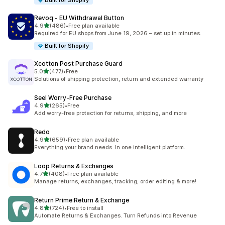
Built for Shopify
Revoq ‑ EU Withdrawal Button
เต็ม 5 ดาว
4.9
(486)
•
Free plan available
ทั้งหมด 486 รีวิว
Required for EU shops from June 19, 2026 – set up in minutes.
Built for Shopify
Xcotton Post Purchase Guard
เต็ม 5 ดาว
5.0
(477)
•
Free
ทั้งหมด 477 รีวิว
Solutions of shipping protection, return and extended warranty
Seel Worry‑Free Purchase
เต็ม 5 ดาว
4.9
(265)
•
Free
ทั้งหมด 265 รีวิว
Add worry-free protection for returns, shipping, and more
Redo
เต็ม 5 ดาว
4.9
(659)
•
Free plan available
ทั้งหมด 659 รีวิว
Everything your brand needs. In one intelligent platform.
Loop Returns & Exchanges
เต็ม 5 ดาว
4.7
(408)
•
Free plan available
ทั้งหมด 408 รีวิว
Manage returns, exchanges, tracking, order editing & more!
Return Prime:Return & Exchange
เต็ม 5 ดาว
4.8
(724)
•
Free to install
ทั้งหมด 724 รีวิว
Automate Returns & Exchanges. Turn Refunds into Revenue