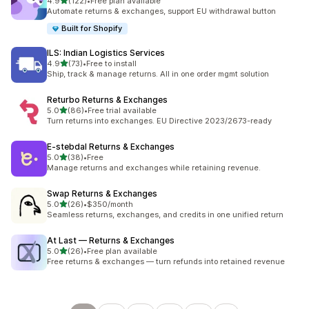
เต็ม 5 ดาว
4.9
(122)
•
Free plan available
ทั้งหมด 122 รีวิว
Automate returns & exchanges, support EU withdrawal button
Built for Shopify
ILS: Indian Logistics Services
เต็ม 5 ดาว
4.9
(73)
•
Free to install
ทั้งหมด 73 รีวิว
Ship, track & manage returns. All in one order mgmt solution
Returbo Returns & Exchanges
เต็ม 5 ดาว
5.0
(86)
•
Free trial available
ทั้งหมด 86 รีวิว
Turn returns into exchanges. EU Directive 2023/2673-ready
E‑stebdal Returns & Exchanges
เต็ม 5 ดาว
5.0
(38)
•
Free
ทั้งหมด 38 รีวิว
Manage returns and exchanges while retaining revenue.
Swap Returns & Exchanges
เต็ม 5 ดาว
5.0
(26)
•
$350/month
ทั้งหมด 26 รีวิว
Seamless returns, exchanges, and credits in one unified return
At Last — Returns & Exchanges
เต็ม 5 ดาว
5.0
(26)
•
Free plan available
ทั้งหมด 26 รีวิว
Free returns & exchanges — turn refunds into retained revenue