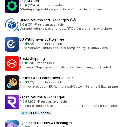
ShipStation
เต็ม 5 ดาว
4.3
(624)
•
Free trial available
ทั้งหมด 624 รีวิว
Offering simple shipping solutions for complex fulfillment
Quick Returns and Exchanges ↻↺
เต็ม 5 ดาว
5.0
(51)
•
Free plan available
ทั้งหมด 51 รีวิว
Manage returns & exchanges, RTOs & more- all in one place
EU Withdrawal Button Free
เต็ม 5 ดาว
4.4
(23)
•
Free plan available
ทั้งหมด 23 รีวิว
EU withdrawal button and form compliant by 19 June 2026
Bosta Shipping
เต็ม 5 ดาว
3.9
(24)
•
Free to install
ทั้งหมด 24 รีวิว
Automate Shipping with Bosta—One Dashboard, Full Control!
Returns & EU Withdrawal‑Button
เต็ม 5 ดาว
4.8
(76)
•
Free plan available
ทั้งหมด 76 รีวิว
All-in-one solution: EU-Withdrawal-Button, Returns & Exchanges
Yanet Returns & Exchanges
เต็ม 5 ดาว
4.8
(262)
•
Free plan available
ทั้งหมด 262 รีวิว
Automate returns & exchanges, manage refund and return labels
Built for Shopify
Synctrack Returns & Exchanges