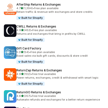
AfterShip Returns & Exchanges
เต็ม 5 ดาว
4.7
(1,394)
•
Free plan available
ทั้งหมด 1394 รีวิว
Retain traffic & revenue with exchanges and store credits
Built for Shopify
CWILL Returns & Exchanges
เต็ม 5 ดาว
4.9
(453)
•
Free plan available
ทั้งหมด 453 รีวิว
Returns and exchanges that bring in profits by CWILL
Built for Shopify
Gift Card Factory
เต็ม 5 ดาว
5.0
(54)
•
Free plan available
ทั้งหมด 54 รีวิว
Boost sales via bulk gift cards, discounts & store credit
Built for Shopify
ReturnZap Returns & Exchanges
เต็ม 5 ดาว
4.9
(102)
•
Free trial available
ทั้งหมด 102 รีวิว
Power returns, exchanges, credit & withdrawal with smart logic
Built for Shopify
ReturnGO Returns & Exchanges
เต็ม 5 ดาว
4.8
(357)
•
Free trial available
ทั้งหมด 357 รีวิว
Automate refunds and exchanges for a better return experience