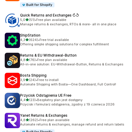
Built for Shopify
Quick Returns and Exchanges ↻↺
na 5 gwiazdek
5,0
(51)
•
Free plan available
Łączna liczba recenzji: 51
Manage returns & exchanges, RTOs & more- all in one place
ShipStation
na 5 gwiazdek
4,3
(624)
•
Free trial available
Łączna liczba recenzji: 624
Offering simple shipping solutions for complex fulfillment
Returns & EU Withdrawal‑Button
na 5 gwiazdek
4,8
(76)
•
Free plan available
Łączna liczba recenzji: 76
All-in-one solution: EU-Withdrawal-Button, Returns & Exchanges
Bosta Shipping
na 5 gwiazdek
3,9
(24)
•
Free to install
Łączna liczba recenzji: 24
Automate Shipping with Bosta—One Dashboard, Full Control!
Przycisk Odstąpienia UE Free
na 5 gwiazdek
4,4
(23)
•
Bezpłatny plan jest dostępny
Łączna liczba recenzji: 23
Przycisk i formularz odstąpienia, zgodny z 19 czerwca 2026
Yanet Returns & Exchanges
na 5 gwiazdek
4,8
(262)
•
Free plan available
Łączna liczba recenzji: 262
Automate returns & exchanges, manage refund and return labels
Built for Shopify