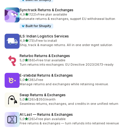
Synctrack Returns & Exchanges
na 5 gwiazdek
4,9
(122)
•
Free plan available
Łączna liczba recenzji: 122
Automate returns & exchanges, support EU withdrawal button
Built for Shopify
ILS: Indian Logistics Services
na 5 gwiazdek
4,9
(73)
•
Free to install
Łączna liczba recenzji: 73
Ship, track & manage returns. All in one order mgmt solution
Returbo Returns & Exchanges
na 5 gwiazdek
5,0
(86)
•
Free trial available
Łączna liczba recenzji: 86
Turn returns into exchanges. EU Directive 2023/2673-ready
E‑stebdal Returns & Exchanges
na 5 gwiazdek
5,0
(38)
•
Free
Łączna liczba recenzji: 38
Manage returns and exchanges while retaining revenue.
Swap Returns & Exchanges
na 5 gwiazdek
5,0
(26)
•
$350/month
Łączna liczba recenzji: 26
Seamless returns, exchanges, and credits in one unified return
At Last — Returns & Exchanges
na 5 gwiazdek
5,0
(26)
•
Free plan available
Łączna liczba recenzji: 26
Free returns & exchanges — turn refunds into retained revenue