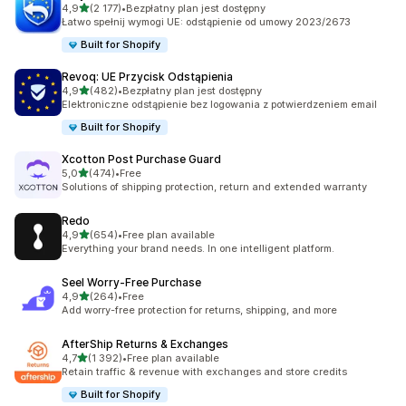
na 5 gwiazdek
4,9
(2 177)
•
Bezpłatny plan jest dostępny
Łączna liczba recenzji: 2177
Łatwo spełnij wymogi UE: odstąpienie od umowy 2023/2673
Built for Shopify
Revoq: UE Przycisk Odstąpienia
na 5 gwiazdek
4,9
(482)
•
Bezpłatny plan jest dostępny
Łączna liczba recenzji: 482
Elektroniczne odstąpienie bez logowania z potwierdzeniem email
Built for Shopify
Xcotton Post Purchase Guard
na 5 gwiazdek
5,0
(474)
•
Free
Łączna liczba recenzji: 474
Solutions of shipping protection, return and extended warranty
Redo
na 5 gwiazdek
4,9
(654)
•
Free plan available
Łączna liczba recenzji: 654
Everything your brand needs. In one intelligent platform.
Seel Worry‑Free Purchase
na 5 gwiazdek
4,9
(264)
•
Free
Łączna liczba recenzji: 264
Add worry-free protection for returns, shipping, and more
AfterShip Returns & Exchanges
na 5 gwiazdek
4,7
(1 392)
•
Free plan available
Łączna liczba recenzji: 1392
Retain traffic & revenue with exchanges and store credits
Built for Shopify