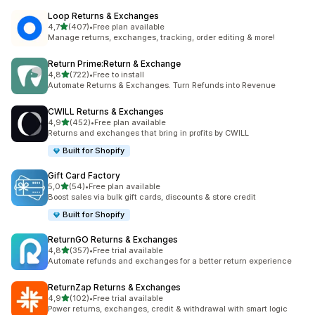
Loop Returns & Exchanges
na 5 gwiazdek
4,7
(407)
•
Free plan available
Łączna liczba recenzji: 407
Manage returns, exchanges, tracking, order editing & more!
Return Prime:Return & Exchange
na 5 gwiazdek
4,8
(722)
•
Free to install
Łączna liczba recenzji: 722
Automate Returns & Exchanges. Turn Refunds into Revenue
CWILL Returns & Exchanges
na 5 gwiazdek
4,9
(452)
•
Free plan available
Łączna liczba recenzji: 452
Returns and exchanges that bring in profits by CWILL
Built for Shopify
Gift Card Factory
na 5 gwiazdek
5,0
(54)
•
Free plan available
Łączna liczba recenzji: 54
Boost sales via bulk gift cards, discounts & store credit
Built for Shopify
ReturnGO Returns & Exchanges
na 5 gwiazdek
4,8
(357)
•
Free trial available
Łączna liczba recenzji: 357
Automate refunds and exchanges for a better return experience
ReturnZap Returns & Exchanges
na 5 gwiazdek
4,9
(102)
•
Free trial available
Łączna liczba recenzji: 102
Power returns, exchanges, credit & withdrawal with smart logic