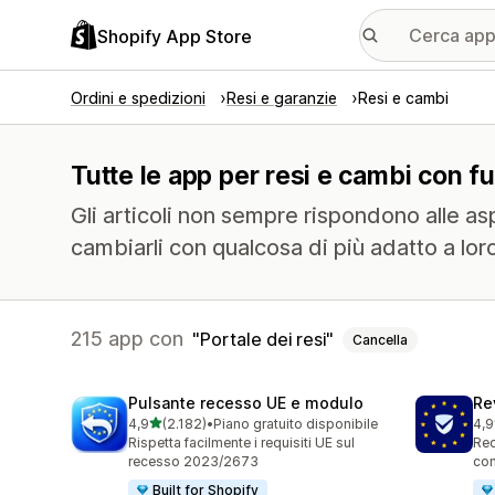
Shopify App Store
Ordini e spedizioni
Resi e garanzie
Resi e cambi
Tutte le app per resi e cambi con fun
Gli articoli non sempre rispondono alle aspet
cambiarli con qualcosa di più adatto a lor
215 app con
Portale dei resi
Cancella
Pulsante recesso UE e modulo
Re
stelle su 5
4,9
(2.182)
•
Piano gratuito disponibile
4,9
2182 recensioni totali
485
Rispetta facilmente i requisiti UE sul
Rec
recesso 2023/2673
con
Built for Shopify