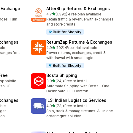
& Exchange
AfterShip Returns & Exchanges
stelle su 5
4,7
(1.392)
•
Free plan available
1392 recensioni totali
nges. Turn
Retain traffic & revenue with exchanges
and store credits
Built for Shopify
xchanges
ReturnZap Returns & Exchanges
stelle su 5
able
4,9
(102)
•
Free trial available
102 recensioni totali
hanges for a
Power returns, exchanges, credit &
withdrawal with smart logic
Built for Shopify
Free
Bosta Shipping
stelle su 5
isponibile
3,9
(24)
•
Free to install
24 recensioni totali
sso UE,
Automate Shipping with Bosta—One
Dashboard, Full Control!
Exchanges
ILS: Indian Logistics Services
stelle su 5
able
4,9
(73)
•
Free to install
73 recensioni totali
nges,
Ship, track & manage returns. All in one
ton
order mgmt solution