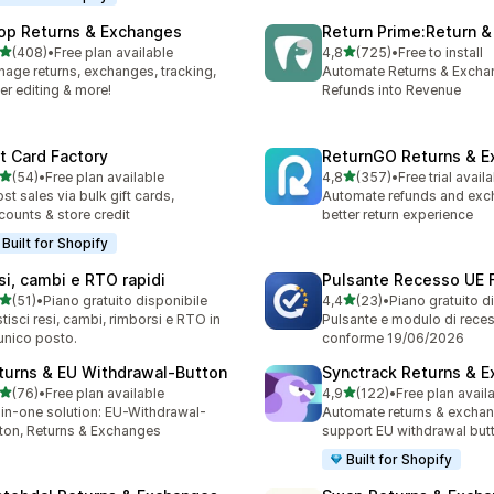
op Returns & Exchanges
Return Prime:Return 
stelle su 5
stelle su 5
(408)
•
Free plan available
4,8
(725)
•
Free to install
 recensioni totali
725 recensioni totali
age returns, exchanges, tracking,
Automate Returns & Excha
er editing & more!
Refunds into Revenue
ft Card Factory
ReturnGO Returns & E
stelle su 5
stelle su 5
(54)
•
Free plan available
4,8
(357)
•
Free trial avail
recensioni totali
357 recensioni totali
st sales via bulk gift cards,
Automate refunds and exc
counts & store credit
better return experience
Built for Shopify
si, cambi e RTO rapidi
Pulsante Recesso UE 
stelle su 5
stelle su 5
(51)
•
Piano gratuito disponibile
4,4
(23)
•
Piano gratuito d
recensioni totali
23 recensioni totali
tisci resi, cambi, rimborsi e RTO in
Pulsante e modulo di rece
unico posto.
conforme 19/06/2026
turns & EU Withdrawal‑Button
Synctrack Returns & 
stelle su 5
stelle su 5
(76)
•
Free plan available
4,9
(122)
•
Free plan avail
recensioni totali
122 recensioni totali
-in-one solution: EU-Withdrawal-
Automate returns & excha
ton, Returns & Exchanges
support EU withdrawal but
Built for Shopify