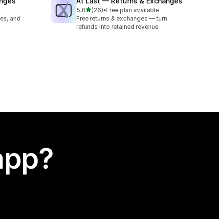
anges
At Last — Returns & Exchanges
stelle su 5
5,0
(26)
•
Free plan available
26 recensioni totali
es, and
Free returns & exchanges — turn
refunds into retained revenue
app?