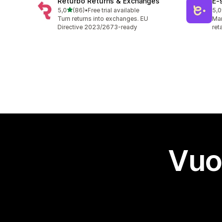
Returbo Returns & Exchanges
E‑
stelle su 5
5,0
(86)
•
Free trial available
5,0
86 recensioni totali
38 
Turn returns into exchanges. EU
Man
Directive 2023/2673-ready
ret
Vuo