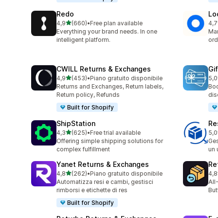
Redo
Lo
stelle su 5
4,9
(660)
•
Free plan available
4,7
660 recensioni totali
408
Everything your brand needs. In one
Man
intelligent platform.
ord
CWILL Returns & Exchanges
Gi
stelle su 5
4,9
(453)
•
Piano gratuito disponibile
5,0
453 recensioni totali
54 
Returns and Exchanges, Return labels,
Boo
Return policy, Refunds
dis
Built for Shopify
ShipStation
Re
stelle su 5
4,3
(625)
•
Free trial available
5,0
625 recensioni totali
51 
Offering simple shipping solutions for
Ges
complex fulfillment
un 
Yanet Returns & Exchanges
Re
stelle su 5
4,8
(262)
•
Piano gratuito disponibile
4,8
262 recensioni totali
76 
Automatizza resi e cambi, gestisci
All
rimborsi e etichette di res
But
Built for Shopify