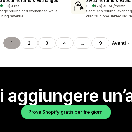
stebdal Returns & Exchanges
Swap Returns & Exch
stelle su 5
stelle su 5
(38)
•
Free
5,0
(26)
•
$350/month
recensioni totali
26 recensioni totali
age returns and exchanges while
Seamless returns, exchang
aining revenue.
credits in one unified return
Avanti
1
2
3
4
…
9
i aggiungere un’
Prova Shopify gratis per tre giorni