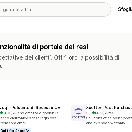
Sfogli
zionalità di portale dei resi
tative dei clienti. Offri loro la possibilità di
o.
voq ‑ Pulsante di Recesso UE
Xcotton Post Purchas
stelle su 5
stelle su 5
(485)
•
Piano gratuito disponibile
5,0
(477)
•
Free
 recensioni totali
477 recensioni totali
esso elettronico senza login con
Solutions of shipping prote
ferma via email
and extended warranty
Built for Shopify