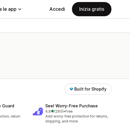
a le app
Accedi
Inizia gratis
Built for Shopify
e Guard
Seel Worry‑Free Purchase
stelle su 5
4,9
(265)
•
Free
265 recensioni totali
ction, return
Add worry-free protection for returns,
shipping, and more