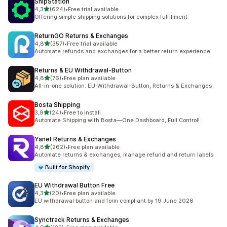
ShipStation
av 5 stjerner
4,3
(624)
•
Free trial available
Totalt 624 omtaler
Offering simple shipping solutions for complex fulfillment
ReturnGO Returns & Exchanges
av 5 stjerner
4,8
(357)
•
Free trial available
Totalt 357 omtaler
Automate refunds and exchanges for a better return experience
Returns & EU Withdrawal‑Button
av 5 stjerner
4,8
(76)
•
Free plan available
Totalt 76 omtaler
All-in-one solution: EU-Withdrawal-Button, Returns & Exchanges
Bosta Shipping
av 5 stjerner
3,9
(24)
•
Free to install
Totalt 24 omtaler
Automate Shipping with Bosta—One Dashboard, Full Control!
Yanet Returns & Exchanges
av 5 stjerner
4,8
(262)
•
Free plan available
Totalt 262 omtaler
Automate returns & exchanges, manage refund and return labels
Built for Shopify
EU Withdrawal Button Free
av 5 stjerner
4,3
(20)
•
Free plan available
Totalt 20 omtaler
EU withdrawal button and form compliant by 19 June 2026
Synctrack Returns & Exchanges