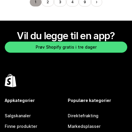
1
2
3
4
9
Vil du legge til en app?
Prøv Shopify gratis i tre dager
Appkategorier
Populære kategorier
Salgskanaler
Direktefrakting
Finne produkter
Markedsplasser