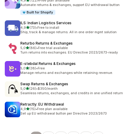
av 5 stjerner
4,9
(122)
•
Free plan available
Totalt 122 omtaler
Automate returns & exchanges, support EU withdrawal button
Built for Shopify
ILS: Indian Logistics Services
av 5 stjerner
4,9
(73)
•
Free to install
Totalt 73 omtaler
Ship, track & manage returns. All in one order mgmt solution
Returbo Returns & Exchanges
av 5 stjerner
5,0
(86)
•
Free trial available
Totalt 86 omtaler
Turn returns into exchanges. EU Directive 2023/2673-ready
E‑stebdal Returns & Exchanges
av 5 stjerner
5,0
(38)
•
Free
Totalt 38 omtaler
Manage returns and exchanges while retaining revenue.
Swap Returns & Exchanges
av 5 stjerner
5,0
(26)
•
$350/month
Totalt 26 omtaler
Seamless returns, exchanges, and credits in one unified return
Retractly: EU Withdrawal
av 5 stjerner
4,9
(15)
•
Free plan available
Totalt 15 omtaler
Set up EU withdrawal button per Directive 2023/2673