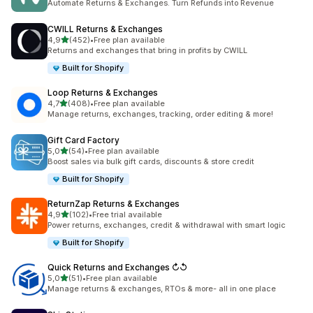
Automate Returns & Exchanges. Turn Refunds into Revenue
CWILL Returns & Exchanges
av 5 stjerner
4,9
(452)
•
Free plan available
Totalt 452 omtaler
Returns and exchanges that bring in profits by CWILL
Built for Shopify
Loop Returns & Exchanges
av 5 stjerner
4,7
(408)
•
Free plan available
Totalt 408 omtaler
Manage returns, exchanges, tracking, order editing & more!
Gift Card Factory
av 5 stjerner
5,0
(54)
•
Free plan available
Totalt 54 omtaler
Boost sales via bulk gift cards, discounts & store credit
Built for Shopify
ReturnZap Returns & Exchanges
av 5 stjerner
4,9
(102)
•
Free trial available
Totalt 102 omtaler
Power returns, exchanges, credit & withdrawal with smart logic
Built for Shopify
Quick Returns and Exchanges ↻↺
av 5 stjerner
5,0
(51)
•
Free plan available
Totalt 51 omtaler
Manage returns & exchanges, RTOs & more- all in one place