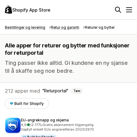
Shopify App Store
Bestillinger og levering
Retur og garanti
Returer og bytter
Alle apper for returer og bytter med funksjoner
for returportal
Ting passer ikke alltid. Gi kundene en ny sjanse
til å skaffe seg noe bedre.
212 apper med
Returportal
Tøm
Built for Shopify
EU‑angreknapp og skjema
av 5 stjerner
4,9
(2 177)
•
Gratis abonnement tilgjengelig
Totalt 2177 omtaler
Oppfyll enkelt EUs angrerettkrav 2023/2673