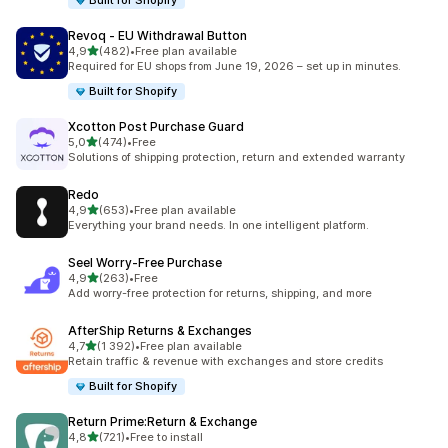
Built for Shopify
Revoq ‑ EU Withdrawal Button
av 5 stjerner
4,9
(482)
•
Free plan available
Totalt 482 omtaler
Required for EU shops from June 19, 2026 – set up in minutes.
Built for Shopify
Xcotton Post Purchase Guard
av 5 stjerner
5,0
(474)
•
Free
Totalt 474 omtaler
Solutions of shipping protection, return and extended warranty
Redo
av 5 stjerner
4,9
(653)
•
Free plan available
Totalt 653 omtaler
Everything your brand needs. In one intelligent platform.
Seel Worry‑Free Purchase
av 5 stjerner
4,9
(263)
•
Free
Totalt 263 omtaler
Add worry-free protection for returns, shipping, and more
AfterShip Returns & Exchanges
av 5 stjerner
4,7
(1 392)
•
Free plan available
Totalt 1392 omtaler
Retain traffic & revenue with exchanges and store credits
Built for Shopify
Return Prime:Return & Exchange
av 5 stjerner
4,8
(721)
•
Free to install
Totalt 721 omtaler