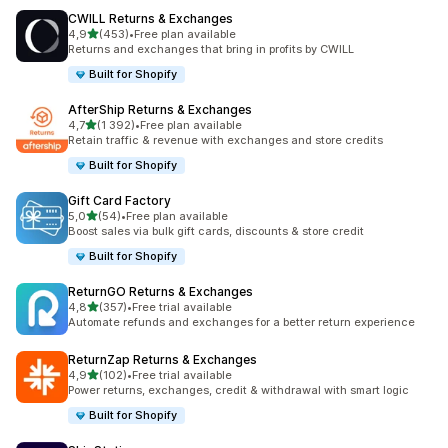
CWILL Returns & Exchanges
av 5 stjerner
4,9
(453)
•
Free plan available
Totalt 453 omtaler
Returns and exchanges that bring in profits by CWILL
Built for Shopify
AfterShip Returns & Exchanges
av 5 stjerner
4,7
(1 392)
•
Free plan available
Totalt 1392 omtaler
Retain traffic & revenue with exchanges and store credits
Built for Shopify
Gift Card Factory
av 5 stjerner
5,0
(54)
•
Free plan available
Totalt 54 omtaler
Boost sales via bulk gift cards, discounts & store credit
Built for Shopify
ReturnGO Returns & Exchanges
av 5 stjerner
4,8
(357)
•
Free trial available
Totalt 357 omtaler
Automate refunds and exchanges for a better return experience
ReturnZap Returns & Exchanges
av 5 stjerner
4,9
(102)
•
Free trial available
Totalt 102 omtaler
Power returns, exchanges, credit & withdrawal with smart logic
Built for Shopify