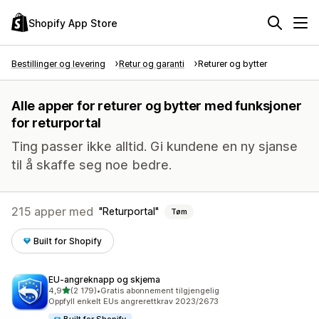
Shopify App Store
Bestillinger og levering
Retur og garanti
Returer og bytter
Alle apper for returer og bytter med funksjoner
for returportal
Ting passer ikke alltid. Gi kundene en ny sjanse
til å skaffe seg noe bedre.
215 apper med
Returportal
Tøm
Built for Shopify
EU‑angreknapp og skjema
av 5 stjerner
4,9
(2 179)
•
Gratis abonnement tilgjengelig
Totalt 2179 omtaler
Oppfyll enkelt EUs angrerettkrav 2023/2673