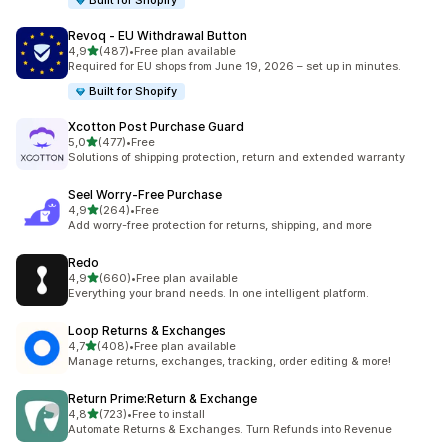
Built for Shopify
Revoq ‑ EU Withdrawal Button
av 5 stjerner
4,9
(487)
•
Free plan available
Totalt 487 omtaler
Required for EU shops from June 19, 2026 – set up in minutes.
Built for Shopify
Xcotton Post Purchase Guard
av 5 stjerner
5,0
(477)
•
Free
Totalt 477 omtaler
Solutions of shipping protection, return and extended warranty
Seel Worry‑Free Purchase
av 5 stjerner
4,9
(264)
•
Free
Totalt 264 omtaler
Add worry-free protection for returns, shipping, and more
Redo
av 5 stjerner
4,9
(660)
•
Free plan available
Totalt 660 omtaler
Everything your brand needs. In one intelligent platform.
Loop Returns & Exchanges
av 5 stjerner
4,7
(408)
•
Free plan available
Totalt 408 omtaler
Manage returns, exchanges, tracking, order editing & more!
Return Prime:Return & Exchange
av 5 stjerner
4,8
(723)
•
Free to install
Totalt 723 omtaler
Automate Returns & Exchanges. Turn Refunds into Revenue