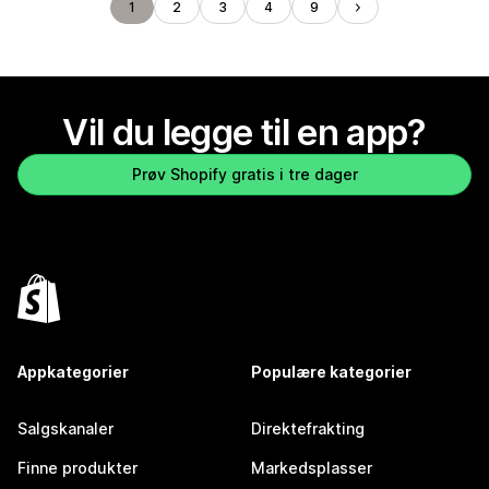
1
2
3
4
9
Vil du legge til en app?
Prøv Shopify gratis i tre dager
Appkategorier
Populære kategorier
Salgskanaler
Direktefrakting
Finne produkter
Markedsplasser