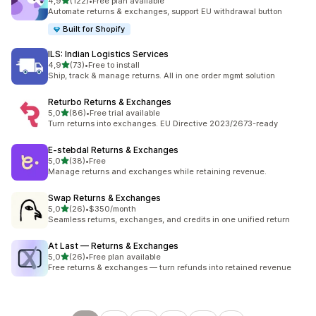
av 5 stjerner
4,9
(122)
•
Free plan available
Totalt 122 omtaler
Automate returns & exchanges, support EU withdrawal button
Built for Shopify
ILS: Indian Logistics Services
av 5 stjerner
4,9
(73)
•
Free to install
Totalt 73 omtaler
Ship, track & manage returns. All in one order mgmt solution
Returbo Returns & Exchanges
av 5 stjerner
5,0
(86)
•
Free trial available
Totalt 86 omtaler
Turn returns into exchanges. EU Directive 2023/2673-ready
E‑stebdal Returns & Exchanges
av 5 stjerner
5,0
(38)
•
Free
Totalt 38 omtaler
Manage returns and exchanges while retaining revenue.
Swap Returns & Exchanges
av 5 stjerner
5,0
(26)
•
$350/month
Totalt 26 omtaler
Seamless returns, exchanges, and credits in one unified return
At Last — Returns & Exchanges
av 5 stjerner
5,0
(26)
•
Free plan available
Totalt 26 omtaler
Free returns & exchanges — turn refunds into retained revenue