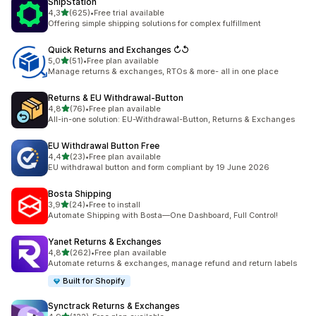
ShipStation
av 5 stjerner
4,3
(625)
•
Free trial available
Totalt 625 omtaler
Offering simple shipping solutions for complex fulfillment
Quick Returns and Exchanges ↻↺
av 5 stjerner
5,0
(51)
•
Free plan available
Totalt 51 omtaler
Manage returns & exchanges, RTOs & more- all in one place
Returns & EU Withdrawal‑Button
av 5 stjerner
4,8
(76)
•
Free plan available
Totalt 76 omtaler
All-in-one solution: EU-Withdrawal-Button, Returns & Exchanges
EU Withdrawal Button Free
av 5 stjerner
4,4
(23)
•
Free plan available
Totalt 23 omtaler
EU withdrawal button and form compliant by 19 June 2026
Bosta Shipping
av 5 stjerner
3,9
(24)
•
Free to install
Totalt 24 omtaler
Automate Shipping with Bosta—One Dashboard, Full Control!
Yanet Returns & Exchanges
av 5 stjerner
4,8
(262)
•
Free plan available
Totalt 262 omtaler
Automate returns & exchanges, manage refund and return labels
Built for Shopify
Synctrack Returns & Exchanges