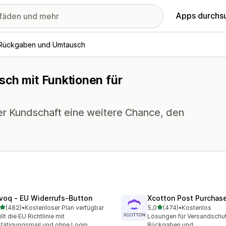
Apps durchs
Rückgaben und Umtausch
sch mit Funktionen für
ner Kundschaft eine weitere Chance, den
voq ‑ EU Widerrufs‑Button
Xcotton Post Purchas
von 5 Sternen
von 5 Sternen
(482)
•
Kostenloser Plan verfügbar
5,0
(474)
•
Kostenlos
 Rezensionen insgesamt
474 Rezensionen insgesa
üllt die EU Richtlinie mit
Lösungen für Versandschut
tätigungsmail und ohne Login.
Rückgaben und