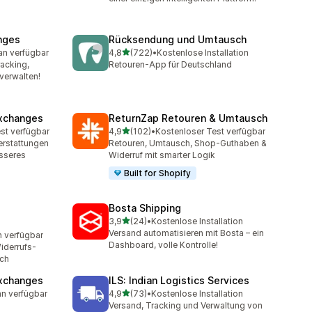
nges
Rücksendung und Umtausch
von 5 Sternen
an verfügbar
4,8
(722)
•
Kostenlose Installation
mt
722 Rezensionen insgesamt
acking,
Retouren-App für Deutschland
verwalten!
xchanges
ReturnZap Retouren & Umtausch
von 5 Sternen
st verfügbar
4,9
(102)
•
Kostenloser Test verfügbar
mt
102 Rezensionen insgesamt
erstattungen
Retouren, Umtausch, Shop-Guthaben &
sseres
Widerruf mit smarter Logik
Built for Shopify
Bosta Shipping
von 5 Sternen
3,9
(24)
•
Kostenlose Installation
24 Rezensionen insgesamt
Versand automatisieren mit Bosta – ein
n verfügbar
t
Dashboard, volle Kontrolle!
iderrufs-
sch
Exchanges
ILS: Indian Logistics Services
von 5 Sternen
an verfügbar
4,9
(73)
•
Kostenlose Installation
mt
73 Rezensionen insgesamt
Versand, Tracking und Verwaltung von