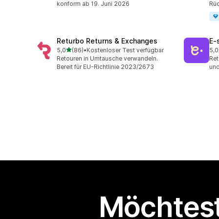
konform ab 19. Juni 2026
Rüc
Returbo Returns & Exchanges
E‑
von 5 Sternen
5,0
(86)
•
Kostenloser Test verfügbar
5,0
86 Rezensionen insgesamt
38 
Retouren in Umtausche verwandeln.
Ret
Bereit für EU-Richtlinie 2023/2673
und
Möchtest