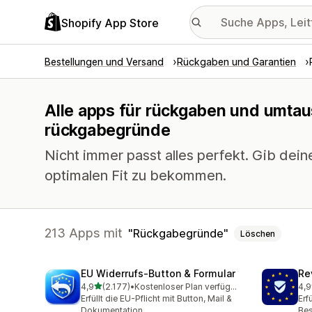
Shopify App Store
Bestellungen und Versand
Rückgaben und Garantien
Alle apps für rückgaben und umtau
rückgabegründe
Nicht immer passt alles perfekt. Gib dei
optimalen Fit zu bekommen.
213 Apps mit
Rückgabegründe
Löschen
EU Widerrufs‑Button & Formular
Re
von 5 Sternen
4,9
(2.177)
•
Kostenloser Plan verfügbar
4,9
2177 Rezensionen insgesamt
482
Erfüllt die EU-Pflicht mit Button, Mail &
Erf
Dokumentation
Bes