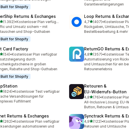
Garantieverlängerungen
Built for Shopify
terShip Returns & Exchanges
Loop Returns & Excha
von 5 Sternen
von 5 Sternen
(1.392)
•
Kostenloser Plan verfügbar
4,7
(407)
•
Kostenloser Pl
2 Rezensionen insgesamt
407 Rezensionen insgesa
ffic und Umsatz sichern – mit
Rückgaben, Umtäusche, Tr
tauschen und Shop-Guthaben
Bestellbearbeitung & mehr 
Built for Shopify
ft Card Factory
ReturnGO Returns & E
von 5 Sternen
von 5 Sternen
(54)
•
Kostenloser Plan verfügbar
4,8
(357)
•
Kostenloser Te
Rezensionen insgesamt
357 Rezensionen insgesa
atzsteigerung durch
Automatisierung von Rück
chenkgutscheine in großen
und Umtauschen für ein be
gen, Rabatte und Shop-Guthaben
Retourenerlebnis
Built for Shopify
ipStation
Retouren &
von 5 Sternen
(624)
•
Kostenloser Test verfügbar
EU‑Widerrufs‑Button
 Rezensionen insgesamt
fache Versandlösungen für
von 5 Sternen
4,8
(76)
•
Kostenloser Pla
76 Rezensionen insgesam
plexes Fulfillment
All-Inclusive Lösung: EU-W
Button, Retouren & Umtau
net Returns & Exchanges
Synctrack Returns & 
von 5 Sternen
von 5 Sternen
(262)
•
Kostenloser Plan verfügbar
4,9
(122)
•
Kostenloser Pl
 Rezensionen insgesamt
122 Rezensionen insgesa
ksendungen automatisieren und
Retouren und Umtäusche