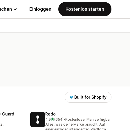
uchen
Einloggen
Kostenlos starten
Built for Shopify
e Guard
Redo
von 5 Sternen
4,9
(654)
•
Kostenloser Plan verfügbar
mt
654 Rezensionen insgesamt
z,
Alles, was deine Marke braucht. Auf
einer einzigen intelligenten Plattform.