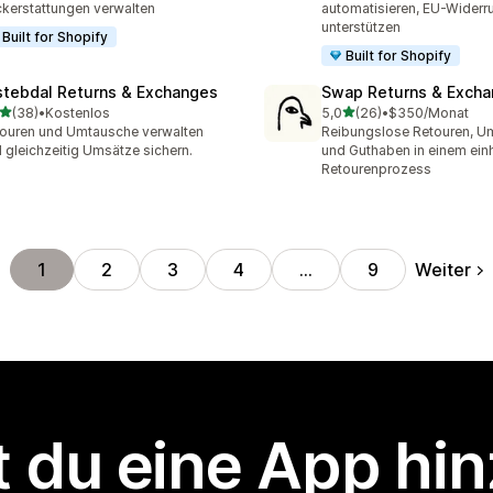
kerstattungen verwalten
automatisieren, EU-Widerr
unterstützen
Built for Shopify
Built for Shopify
stebdal Returns & Exchanges
Swap Returns & Exch
von 5 Sternen
von 5 Sternen
(38)
•
Kostenlos
5,0
(26)
•
$350/Monat
Rezensionen insgesamt
26 Rezensionen insgesam
ouren und Umtausche verwalten
Reibungslose Retouren, U
 gleichzeitig Umsätze sichern.
und Guthaben in einem einh
Retourenprozess
Weiter
1
2
3
4
…
9
 du eine App hi