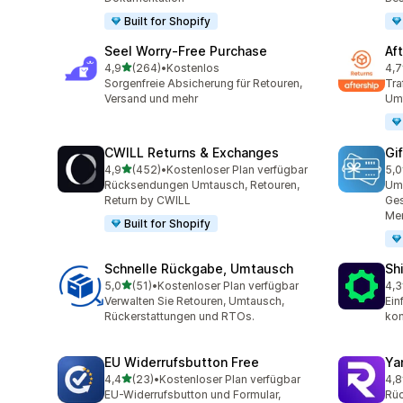
Built for Shopify
Seel Worry‑Free Purchase
Af
von 5 Sternen
4,9
(264)
•
Kostenlos
4,7
264 Rezensionen insgesamt
139
Sorgenfreie Absicherung für Retouren,
Tra
Versand und mehr
Um
CWILL Returns & Exchanges
Gi
von 5 Sternen
4,9
(452)
•
Kostenloser Plan verfügbar
5,0
452 Rezensionen insgesamt
54 
Rücksendungen Umtausch, Retouren,
Ums
Return by CWILL
Ges
Men
Built for Shopify
Schnelle Rückgabe, Umtausch
Sh
von 5 Sternen
5,0
(51)
•
Kostenloser Plan verfügbar
4,3
51 Rezensionen insgesamt
624
Verwalten Sie Retouren, Umtausch,
Ein
Rückerstattungen und RTOs.
kom
EU Widerrufsbutton Free
Ya
von 5 Sternen
4,4
(23)
•
Kostenloser Plan verfügbar
4,8
23 Rezensionen insgesamt
262
EU-Widerrufsbutton und Formular,
Rüc