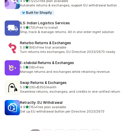
별 5개 중
4.9
(122)
•
Free plan available
총 리뷰 122개
Automate returns & exchanges, support EU withdrawal button
Built for Shopify
ILS: Indian Logistics Services
별 5개 중
4.9
(73)
•
Free to install
총 리뷰 73개
Ship, track & manage returns. All in one order mgmt solution
Returbo Returns & Exchanges
별 5개 중
5.0
(86)
•
Free trial available
총 리뷰 86개
Turn returns into exchanges. EU Directive 2023/2673-ready
E‑stebdal Returns & Exchanges
별 5개 중
5.0
(38)
•
Free
총 리뷰 38개
Manage returns and exchanges while retaining revenue.
Swap Returns & Exchanges
별 5개 중
5.0
(26)
•
$350/month
총 리뷰 26개
Seamless returns, exchanges, and credits in one unified return
Retractly: EU Withdrawal
별 5개 중
4.9
(15)
•
Free plan available
총 리뷰 15개
Set up EU withdrawal button per Directive 2023/2673