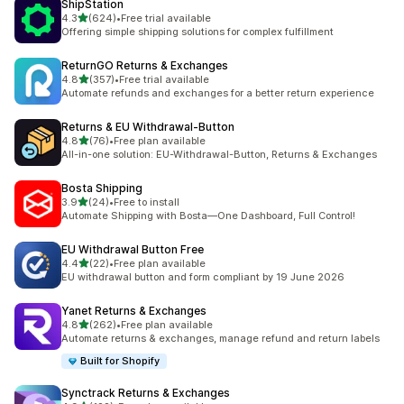
ShipStation
별 5개 중
4.3
(624)
•
Free trial available
총 리뷰 624개
Offering simple shipping solutions for complex fulfillment
ReturnGO Returns & Exchanges
별 5개 중
4.8
(357)
•
Free trial available
총 리뷰 357개
Automate refunds and exchanges for a better return experience
Returns & EU Withdrawal‑Button
별 5개 중
4.8
(76)
•
Free plan available
총 리뷰 76개
All-in-one solution: EU-Withdrawal-Button, Returns & Exchanges
Bosta Shipping
별 5개 중
3.9
(24)
•
Free to install
총 리뷰 24개
Automate Shipping with Bosta—One Dashboard, Full Control!
EU Withdrawal Button Free
별 5개 중
4.4
(22)
•
Free plan available
총 리뷰 22개
EU withdrawal button and form compliant by 19 June 2026
Yanet Returns & Exchanges
별 5개 중
4.8
(262)
•
Free plan available
총 리뷰 262개
Automate returns & exchanges, manage refund and return labels
Built for Shopify
Synctrack Returns & Exchanges