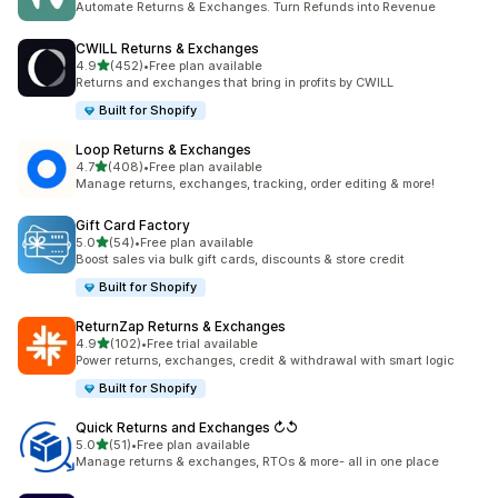
Automate Returns & Exchanges. Turn Refunds into Revenue
CWILL Returns & Exchanges
별 5개 중
4.9
(452)
•
Free plan available
총 리뷰 452개
Returns and exchanges that bring in profits by CWILL
Built for Shopify
Loop Returns & Exchanges
별 5개 중
4.7
(408)
•
Free plan available
총 리뷰 408개
Manage returns, exchanges, tracking, order editing & more!
Gift Card Factory
별 5개 중
5.0
(54)
•
Free plan available
총 리뷰 54개
Boost sales via bulk gift cards, discounts & store credit
Built for Shopify
ReturnZap Returns & Exchanges
별 5개 중
4.9
(102)
•
Free trial available
총 리뷰 102개
Power returns, exchanges, credit & withdrawal with smart logic
Built for Shopify
Quick Returns and Exchanges ↻↺
별 5개 중
5.0
(51)
•
Free plan available
총 리뷰 51개
Manage returns & exchanges, RTOs & more- all in one place