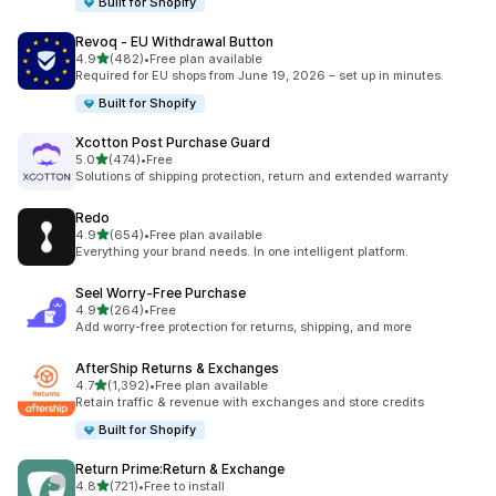
Built for Shopify
Revoq ‑ EU Withdrawal Button
별 5개 중
4.9
(482)
•
Free plan available
총 리뷰 482개
Required for EU shops from June 19, 2026 – set up in minutes.
Built for Shopify
Xcotton Post Purchase Guard
별 5개 중
5.0
(474)
•
Free
총 리뷰 474개
Solutions of shipping protection, return and extended warranty
Redo
별 5개 중
4.9
(654)
•
Free plan available
총 리뷰 654개
Everything your brand needs. In one intelligent platform.
Seel Worry‑Free Purchase
별 5개 중
4.9
(264)
•
Free
총 리뷰 264개
Add worry-free protection for returns, shipping, and more
AfterShip Returns & Exchanges
별 5개 중
4.7
(1,392)
•
Free plan available
총 리뷰 1392개
Retain traffic & revenue with exchanges and store credits
Built for Shopify
Return Prime:Return & Exchange
별 5개 중
4.8
(721)
•
Free to install
총 리뷰 721개