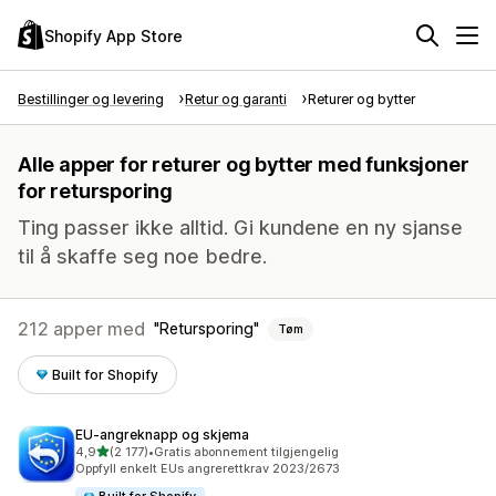
Shopify App Store
Bestillinger og levering
Retur og garanti
Returer og bytter
Alle apper for returer og bytter med funksjoner
for retursporing
Ting passer ikke alltid. Gi kundene en ny sjanse
til å skaffe seg noe bedre.
212 apper med
Retursporing
Tøm
Built for Shopify
EU‑angreknapp og skjema
av 5 stjerner
4,9
(2 177)
•
Gratis abonnement tilgjengelig
Totalt 2177 omtaler
Oppfyll enkelt EUs angrerettkrav 2023/2673