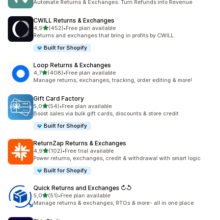
Automate Returns & Exchanges. Turn Refunds into Revenue
CWILL Returns & Exchanges
av 5 stjerner
4,9
(452)
•
Free plan available
Totalt 452 omtaler
Returns and exchanges that bring in profits by CWILL
Built for Shopify
Loop Returns & Exchanges
av 5 stjerner
4,7
(408)
•
Free plan available
Totalt 408 omtaler
Manage returns, exchanges, tracking, order editing & more!
Gift Card Factory
av 5 stjerner
5,0
(54)
•
Free plan available
Totalt 54 omtaler
Boost sales via bulk gift cards, discounts & store credit
Built for Shopify
ReturnZap Returns & Exchanges
av 5 stjerner
4,9
(102)
•
Free trial available
Totalt 102 omtaler
Power returns, exchanges, credit & withdrawal with smart logic
Built for Shopify
Quick Returns and Exchanges ↻↺
av 5 stjerner
5,0
(51)
•
Free plan available
Totalt 51 omtaler
Manage returns & exchanges, RTOs & more- all in one place