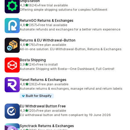
ShipStation
av 5 stjerner
4,3
(624)
•
Free trial available
Totalt 624 omtaler
Offering simple shipping solutions for complex fulfillment
ReturnGO Returns & Exchanges
av 5 stjerner
4,8
(357)
•
Free trial available
Totalt 357 omtaler
Automate refunds and exchanges for a better return experience
Returns & EU Withdrawal‑Button
av 5 stjerner
4,8
(76)
•
Free plan available
Totalt 76 omtaler
All-in-one solution: EU-Withdrawal-Button, Returns & Exchanges
Bosta Shipping
av 5 stjerner
3,9
(24)
•
Free to install
Totalt 24 omtaler
Automate Shipping with Bosta—One Dashboard, Full Control!
Yanet Returns & Exchanges
av 5 stjerner
4,8
(262)
•
Free plan available
Totalt 262 omtaler
Automate returns & exchanges, manage refund and return labels
Built for Shopify
EU Withdrawal Button Free
av 5 stjerner
4,3
(20)
•
Free plan available
Totalt 20 omtaler
EU withdrawal button and form compliant by 19 June 2026
Synctrack Returns & Exchanges