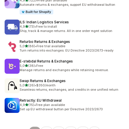
av 5 stjerner
4,9
(122)
•
Free plan available
Totalt 122 omtaler
Automate returns & exchanges, support EU withdrawal button
Built for Shopify
ILS: Indian Logistics Services
av 5 stjerner
4,9
(73)
•
Free to install
Totalt 73 omtaler
Ship, track & manage returns. All in one order mgmt solution
Returbo Returns & Exchanges
av 5 stjerner
5,0
(86)
•
Free trial available
Totalt 86 omtaler
Turn returns into exchanges. EU Directive 2023/2673-ready
E‑stebdal Returns & Exchanges
av 5 stjerner
5,0
(38)
•
Free
Totalt 38 omtaler
Manage returns and exchanges while retaining revenue.
Swap Returns & Exchanges
av 5 stjerner
5,0
(26)
•
$350/month
Totalt 26 omtaler
Seamless returns, exchanges, and credits in one unified return
Retractly: EU Withdrawal
av 5 stjerner
4,9
(15)
•
Free plan available
Totalt 15 omtaler
Set up EU withdrawal button per Directive 2023/2673