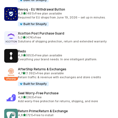
Built for Shopify
Revoq ‑ EU Withdrawal Button
av 5 stjerner
4,9
(481)
•
Free plan available
Totalt 481 omtaler
Required for EU shops from June 19, 2026 – set up in minutes.
Built for Shopify
Xcotton Post Purchase Guard
av 5 stjerner
5,0
(474)
•
Free
Totalt 474 omtaler
Solutions of shipping protection, return and extended warranty
Redo
av 5 stjerner
4,9
(653)
•
Free plan available
Totalt 653 omtaler
Everything your brand needs. In one intelligent platform.
AfterShip Returns & Exchanges
av 5 stjerner
4,7
(1 392)
•
Free plan available
Totalt 1392 omtaler
Retain traffic & revenue with exchanges and store credits
Built for Shopify
Seel Worry‑Free Purchase
av 5 stjerner
4,9
(263)
•
Free
Totalt 263 omtaler
Add worry-free protection for returns, shipping, and more
Return Prime:Return & Exchange
av 5 stjerner
4,8
(721)
•
Free to install
Totalt 721 omtaler