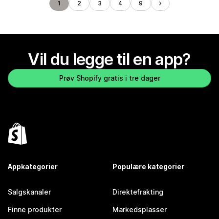
1
2
3
4
9
Vil du legge til en app?
Prøv Shopify gratis i tre dager
Appkategorier
Populære kategorier
Salgskanaler
Direktefrakting
Finne produkter
Markedsplasser