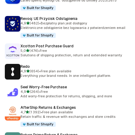
Łatwo spełnij wymogi UE: odstąpienie od umowy 2023/2673
Built for Shopify
Revoq: UE Przycisk Odstąpienia
na 5 gwiazdek
4,9
(482)
•
Bezpłatny plan jest dostępny
Łączna liczba recenzji: 482
Elektroniczne odstąpienie bez logowania z potwierdzeniem email
Built for Shopify
Xcotton Post Purchase Guard
na 5 gwiazdek
5,0
(474)
•
Free
Łączna liczba recenzji: 474
Solutions of shipping protection, return and extended warranty
Redo
na 5 gwiazdek
4,9
(654)
•
Free plan available
Łączna liczba recenzji: 654
Everything your brand needs. In one intelligent platform.
Seel Worry‑Free Purchase
na 5 gwiazdek
4,9
(264)
•
Free
Łączna liczba recenzji: 264
Add worry-free protection for returns, shipping, and more
AfterShip Returns & Exchanges
na 5 gwiazdek
4,7
(1 392)
•
Free plan available
Łączna liczba recenzji: 1392
Retain traffic & revenue with exchanges and store credits
Built for Shopify
Return Prime:Return & Exchange