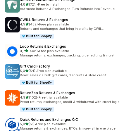
na 5 gwiazdek
4,8
(721)
•
Free to install
Łączna liczba recenzji: 721
Automate Returns & Exchanges. Turn Refunds into Revenue
CWILL Returns & Exchanges
na 5 gwiazdek
4,9
(452)
•
Free plan available
Łączna liczba recenzji: 452
Returns and exchanges that bring in profits by CWILL
Built for Shopify
Loop Returns & Exchanges
na 5 gwiazdek
4,7
(408)
•
Free plan available
Łączna liczba recenzji: 408
Manage returns, exchanges, tracking, order editing & more!
Gift Card Factory
na 5 gwiazdek
5,0
(54)
•
Free plan available
Łączna liczba recenzji: 54
Boost sales via bulk gift cards, discounts & store credit
Built for Shopify
ReturnZap Returns & Exchanges
na 5 gwiazdek
4,9
(102)
•
Free trial available
Łączna liczba recenzji: 102
Power returns, exchanges, credit & withdrawal with smart logic
Built for Shopify
Quick Returns and Exchanges ↻↺
na 5 gwiazdek
5,0
(51)
•
Free plan available
Łączna liczba recenzji: 51
Manage returns & exchanges, RTOs & more- all in one place