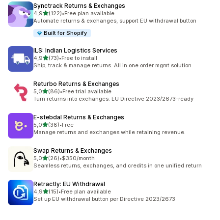
Synctrack Returns & Exchanges
na 5 gwiazdek
4,9
(122)
•
Free plan available
Łączna liczba recenzji: 122
Automate returns & exchanges, support EU withdrawal button
Built for Shopify
ILS: Indian Logistics Services
na 5 gwiazdek
4,9
(73)
•
Free to install
Łączna liczba recenzji: 73
Ship, track & manage returns. All in one order mgmt solution
Returbo Returns & Exchanges
na 5 gwiazdek
5,0
(86)
•
Free trial available
Łączna liczba recenzji: 86
Turn returns into exchanges. EU Directive 2023/2673-ready
E‑stebdal Returns & Exchanges
na 5 gwiazdek
5,0
(38)
•
Free
Łączna liczba recenzji: 38
Manage returns and exchanges while retaining revenue.
Swap Returns & Exchanges
na 5 gwiazdek
5,0
(26)
•
$350/month
Łączna liczba recenzji: 26
Seamless returns, exchanges, and credits in one unified return
Retractly: EU Withdrawal
na 5 gwiazdek
4,9
(15)
•
Free plan available
Łączna liczba recenzji: 15
Set up EU withdrawal button per Directive 2023/2673