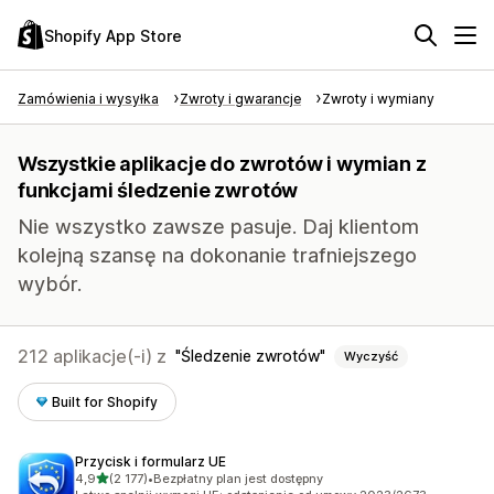
Shopify App Store
Zamówienia i wysyłka
Zwroty i gwarancje
Zwroty i wymiany
Wszystkie aplikacje do zwrotów i wymian z
funkcjami śledzenie zwrotów
Nie wszystko zawsze pasuje. Daj klientom
kolejną szansę na dokonanie trafniejszego
wybór.
212 aplikacje(-i) z
Śledzenie zwrotów
Wyczyść
Built for Shopify
Przycisk i formularz UE
na 5 gwiazdek
4,9
(2 177)
•
Bezpłatny plan jest dostępny
Łączna liczba recenzji: 2177