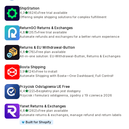
ShipStation
na 5 gwiazdek
4,3
(624)
•
Free trial available
Łączna liczba recenzji: 624
Offering simple shipping solutions for complex fulfillment
ReturnGO Returns & Exchanges
na 5 gwiazdek
4,8
(357)
•
Free trial available
Łączna liczba recenzji: 357
Automate refunds and exchanges for a better return experience
Returns & EU Withdrawal‑Button
na 5 gwiazdek
4,8
(76)
•
Free plan available
Łączna liczba recenzji: 76
All-in-one solution: EU-Withdrawal-Button, Returns & Exchanges
Bosta Shipping
na 5 gwiazdek
3,9
(24)
•
Free to install
Łączna liczba recenzji: 24
Automate Shipping with Bosta—One Dashboard, Full Control!
Przycisk Odstąpienia UE Free
na 5 gwiazdek
4,4
(22)
•
Bezpłatny plan jest dostępny
Łączna liczba recenzji: 22
Przycisk i formularz odstąpienia, zgodny z 19 czerwca 2026
Yanet Returns & Exchanges
na 5 gwiazdek
4,8
(262)
•
Free plan available
Łączna liczba recenzji: 262
Automate returns & exchanges, manage refund and return labels
Built for Shopify