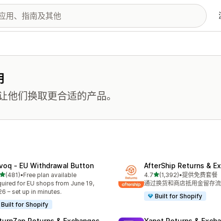
用
让他们换取更合适的产品。
voq ‑ EU Withdrawal Button
AfterShip Returns & E
星（满分 5 星）
星（满分 5 星）
(481)
•
Free plan available
4.7
(1,392)
•
提供免费套餐
 481 条评论
总共 1392 条评论
uired for EU shops from June 19,
通过换货和商店抵用金留存流
6 – set up in minutes.
Built for Shopify
Built for Shopify
turnZap Returns & Exchanges
Yanet Returns & Exch