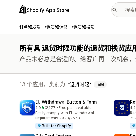
Shopify App Store
订单和发货
退货和保修
退货和换货
所有具 退货时限功能的退货和换货应
产品未必总是合适的。给客户再一次机会，
13 个应用，类别为
退货时限
清除
EU Withdrawal Button & Form
Re
星（满分 5 星）
4.9
(2,177)
•
Free plan available
4.9
总共 2177 条评论
总共
Easily comply with EU withdrawal
Req
requirements 2023/2673
202
Built for Shopify
Gift Card Factory
Re