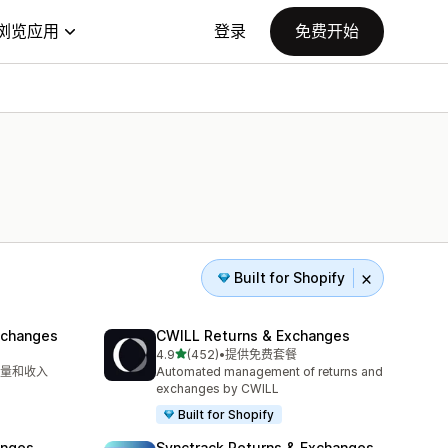
浏览应用
登录
免费开始
Built for Shopify
xchanges
CWILL Returns & Exchanges
星（满分 5 星）
4.9
(452)
•
提供免费套餐
总共 452 条评论
量和收入
Automated management of returns and
exchanges by CWILL
Built for Shopify
anges
Synctrack Returns & Exchanges