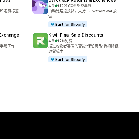
星（满分 5 星）
4.9
(122)
•
提供免费套餐
总共 122 条评论
和退货标签
自动处理退换货，支持 EU withdrawal 按
钮
Built for Shopify
 Exchange
Kiwi: Final Sale Discounts
星（满分 5 星）
4.8
(7)
•
免费
总共 7 条评论
手动工作
通过购物者喜爱的智能“保留商品”折扣降低
退货成本
Built for Shopify