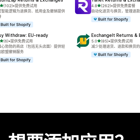
星（满分 5 星）
星（满分 5 星）
(102)
•
提供免费试用
4.8
(262)
•
提供免费套餐
 102 条评论
总共 262 条评论
过智能逻辑为退换货、抵用金及撤销提供
自动化退货与换货，管理退款
持
Built for Shopify
Built for Shopify
sy Withdraw: EU‑ready
ExchangeIt Returns &
星（满分 5 星）
星（满分 5 星）
(6)
•
提供免费试用
5.0
(85)
•
提供免费试用
 6 条评论
总共 85 条评论
雄心勃勃的商店（包括无头店面）提供轻
减少处理退货、退款和换货的
的欧盟撤销服务
Built for Shopify
Built for Shopify