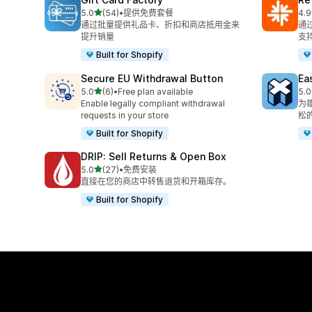
星（满分 5 星）
5.0
(54)
•
提供免费套餐
4.9
总共 54 条评论
总共
通过批量提供礼品卡、折扣和商店抵用金来
通
提升销量
支
Built for Shopify
Secure EU Withdrawal Button
Ea
星（满分 5 星）
5.0
(6)
•
Free plan available
5.0
总共 6 条评论
总共
Enable legally compliant withdrawal
为
requests in your store
松
Built for Shopify
DRIP: Sell Returns & Open Box
星（满分 5 星）
5.0
(27)
•
免费安装
总共 27 条评论
直接在您的商店中转售退货和开箱库存。
Built for Shopify