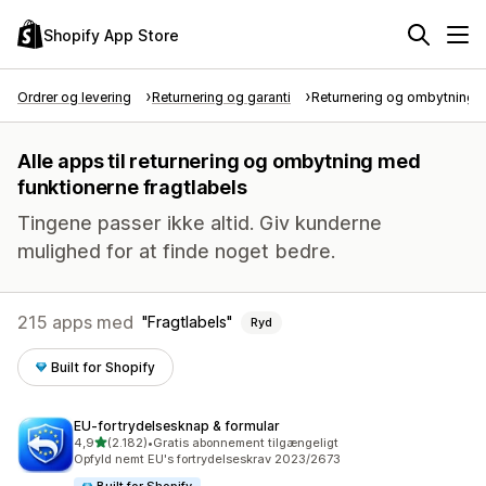
Shopify App Store
Ordrer og levering
Returnering og garanti
Returnering og ombytning
Alle apps til returnering og ombytning med
funktionerne fragtlabels
Tingene passer ikke altid. Giv kunderne
mulighed for at finde noget bedre.
215 apps med
Fragtlabels
Ryd
Built for Shopify
EU‑fortrydelsesknap & formular
ud af 5 stjerner
4,9
(2.182)
•
Gratis abonnement tilgængeligt
2182 anmeldelser i alt
Opfyld nemt EU's fortrydelseskrav 2023/2673