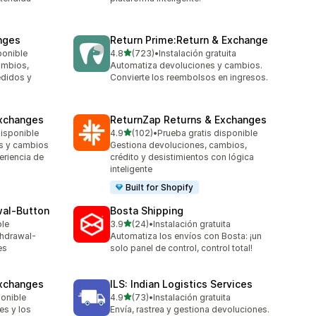
nges
Return Prime:Return & Exchange
de 5 estrellas
ponible
4.8
(723)
•
Instalación gratuita
723 reseñas en total
ambios,
Automatiza devoluciones y cambios.
edidos y
Convierte los reembolsos en ingresos.
xchanges
ReturnZap Returns & Exchanges
de 5 estrellas
disponible
4.9
(102)
•
Prueba gratis disponible
102 reseñas en total
s y cambios
Gestiona devoluciones, cambios,
eriencia de
crédito y desistimientos con lógica
inteligente
Built for Shopify
wal‑Button
Bosta Shipping
de 5 estrellas
ble
3.9
(24)
•
Instalación gratuita
24 reseñas en total
thdrawal-
Automatiza los envíos con Bosta: ¡un
es
solo panel de control, control total!
Exchanges
ILS: Indian Logistics Services
de 5 estrellas
ponible
4.9
(73)
•
Instalación gratuita
73 reseñas en total
es y los
Envía, rastrea y gestiona devoluciones.