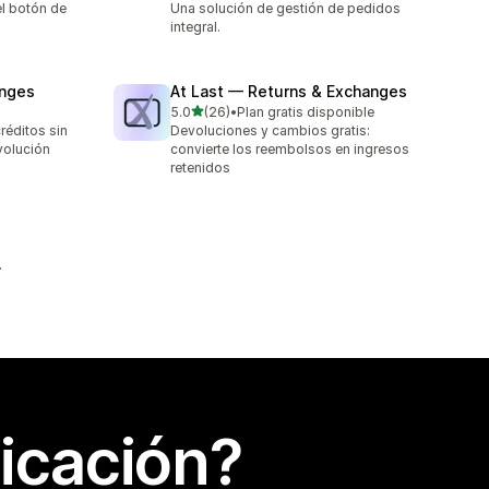
l botón de
Una solución de gestión de pedidos
integral.
anges
At Last — Returns & Exchanges
de 5 estrellas
5.0
(26)
•
Plan gratis disponible
26 reseñas en total
réditos sin
Devoluciones y cambios gratis:
volución
convierte los reembolsos en ingresos
retenidos
icación?