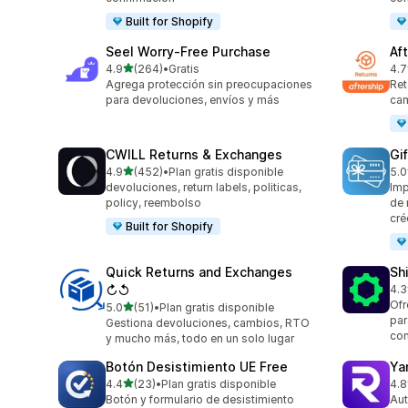
Built for Shopify
Seel Worry‑Free Purchase
Af
de 5 estrellas
4.9
(264)
•
Gratis
4.7
264 reseñas en total
139
Agrega protección sin preocupaciones
Ret
para devoluciones, envíos y más
cam
CWILL Returns & Exchanges
Gi
de 5 estrellas
4.9
(452)
•
Plan gratis disponible
5.0
452 reseñas en total
54 
devoluciones, return labels, politicas,
Imp
policy, reembolso
de 
cré
Built for Shopify
Quick Returns and Exchanges
Sh
↻↺
4.3
624
Ofr
de 5 estrellas
5.0
(51)
•
Plan gratis disponible
51 reseñas en total
par
Gestiona devoluciones, cambios, RTO
co
y mucho más, todo en un solo lugar
Botón Desistimiento UE Free
Ya
de 5 estrellas
4.4
(23)
•
Plan gratis disponible
4.8
23 reseñas en total
262
Botón y formulario de desistimiento
Aut