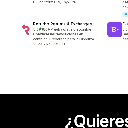
UE, conforme 19/06/2026
ges
dev
Returbo Returns & Exchanges
E‑
de 5 estrellas
5.0
(86)
•
Prueba gratis disponible
5.0
86 reseñas en total
38 
Convierte las devoluciones en
Ges
cambios. Preparada para la Directiva
cam
2023/2673 de la UE
¿Quiere