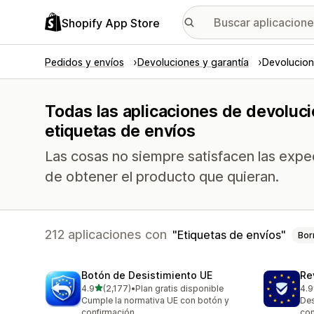
Shopify App Store
Pedidos y envíos
Devoluciones y garantía
Devolucion
Todas las aplicaciones de devoluc
etiquetas de envíos
Las cosas no siempre satisfacen las expec
de obtener el producto que quieran.
212 aplicaciones con
Etiquetas de envíos
Bor
Botón de Desistimiento UE
Re
de 5 estrellas
4.9
(2,177)
•
Plan gratis disponible
4.9
2177 reseñas en total
483
Cumple la normativa UE con botón y
Des
confirmación
con