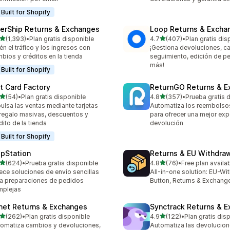
Built for Shopify
terShip Returns & Exchanges
Loop Returns & Excha
de 5 estrellas
de 5 estrellas
(1,393)
•
Plan gratis disponible
4.7
(407)
•
Plan gratis dis
3 reseñas en total
407 reseñas en total
én el tráfico y los ingresos con
¡Gestiona devoluciones, c
bios y créditos en la tienda
seguimiento, edición de p
más!
Built for Shopify
ft Card Factory
ReturnGO Returns & E
de 5 estrellas
de 5 estrellas
(54)
•
Plan gratis disponible
4.8
(357)
•
Prueba gratis 
reseñas en total
357 reseñas en total
ulsa las ventas mediante tarjetas
Automatiza los reembolso
regalo masivas, descuentos y
para ofrecer una mejor exp
dito de la tienda
devolución
Built for Shopify
ipStation
Returns & EU Withdra
de 5 estrellas
de 5 estrellas
(624)
•
Prueba gratis disponible
4.8
(76)
•
Free plan availa
 reseñas en total
76 reseñas en total
ece soluciones de envío sencillas
All-in-one solution: EU-Wi
a preparaciones de pedidos
Button, Returns & Exchang
mplejas
net Returns & Exchanges
Synctrack Returns & 
de 5 estrellas
de 5 estrellas
(262)
•
Plan gratis disponible
4.9
(122)
•
Plan gratis dis
 reseñas en total
122 reseñas en total
omatiza cambios y devoluciones,
Automatiza las devolucion