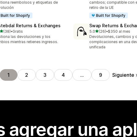
tiona reembolsos y etiquetas de
cambios; compatible con e
olución
retiro de la UE
Built for Shopify
Built for Shopify
stebdal Returns & Exchanges
Swap Returns & Exch
de 5 estrellas
de 5 estrellas
(38)
•
Gratis
5.0
(26)
•
$350 al mes
reseñas en total
26 reseñas en total
tiona las devoluciones y los
Devoluciones, cambios y c
bios mientras retienes ingresos.
complicaciones en una de
unificada
Siguiente
1
2
3
4
…
9
s agregar una apl