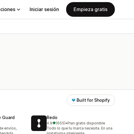
aciones
Iniciar sesión
Empieza gratis
Built for Shopify
e Guard
Redo
de 5 estrellas
4.9
(655)
•
Plan gratis disponible
655 reseñas en total
de envíos,
Todo lo que tu marca necesita. En una
xtendida
plataforma inteligente.