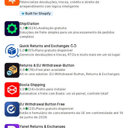
Potencialize devoluções, trocas, crédito e direito de
arrependimento com lógica inteligente
Built for Shopify
ShipStation
de 5 estrelas
4,3
(624)
•
Avaliação gratuita
624 avaliações ao todo
Soluções de frete simples para um processamento de pedidos
complexo
Quick Returns and Exchanges ↻↺
de 5 estrelas
5,0
(51)
•
Plano gratuito disponível
51 avaliações ao todo
Gerencie devoluções e trocas, RTOs e muito mais em um só lugar.
Returns & EU Withdrawal‑Button
de 5 estrelas
4,8
(76)
•
Free plan available
76 avaliações ao todo
All-in-one solution: EU-Withdrawal-Button, Returns & Exchanges
Bosta Shipping
de 5 estrelas
3,9
(24)
•
Grátis para instalar
24 avaliações ao todo
Automatize o frete com Bosta: um só painel, controle total!
EU Withdrawal Button Free
de 5 estrelas
4,4
(23)
•
Plano gratuito disponível
23 avaliações ao todo
Botão e formulário de cancelamento da UE em conformidade até 19
de junho de 2026
Yanet Returns & Exchanges