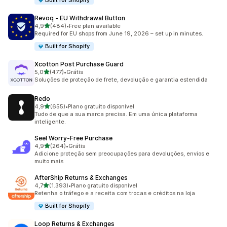
Built for Shopify
Revoq ‑ EU Withdrawal Button
de 5 estrelas
4,9
(484)
•
Free plan available
484 avaliações ao todo
Required for EU shops from June 19, 2026 – set up in minutes.
Built for Shopify
Xcotton Post Purchase Guard
de 5 estrelas
5,0
(477)
•
Grátis
477 avaliações ao todo
Soluções de proteção de frete, devolução e garantia estendida
Redo
de 5 estrelas
4,9
(655)
•
Plano gratuito disponível
655 avaliações ao todo
Tudo de que a sua marca precisa. Em uma única plataforma
inteligente.
Seel Worry‑Free Purchase
de 5 estrelas
4,9
(264)
•
Grátis
264 avaliações ao todo
Adicione proteção sem preocupações para devoluções, envios e
muito mais
AfterShip Returns & Exchanges
de 5 estrelas
4,7
(1.393)
•
Plano gratuito disponível
1393 avaliações ao todo
Retenha o tráfego e a receita com trocas e créditos na loja
Built for Shopify
Loop Returns & Exchanges