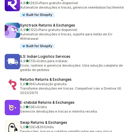
de 5 estrelas
4,8
(262)
•
Plano gratuito disponível
262 avaliações ao todo
Automatize devoluções e trocas, gerencie reembolsos facilmente
Built for Shopify
Synctrack Returns & Exchanges
de 5 estrelas
4,9
(122)
•
Plano gratuito disponível
122 avaliações ao todo
Automatize devoluções e trocas, suporte para botão de EU
Withdrawal
Built for Shopify
ILS: Indian Logistics Services
de 5 estrelas
4,9
(73)
•
Grátis para instalar
73 avaliações ao todo
Envie, rastreie e gerencie devoluções. Uma solução completa de
gestão de pedidos
Returbo Returns & Exchanges
de 5 estrelas
5,0
(86)
•
Avaliação gratuita
86 avaliações ao todo
Transforme devoluções em trocas. Compatível com a Diretiva UE
2023/2673
E‑stebdal Returns & Exchanges
de 5 estrelas
5,0
(38)
•
Grátis
38 avaliações ao todo
Gerencie devoluções e trocas e retenha receita.
Swap Returns & Exchanges
de 5 estrelas
5,0
(26)
•
$350/mês
26 avaliações ao todo
Devoluções, trocas e créditos simplificados em uma única