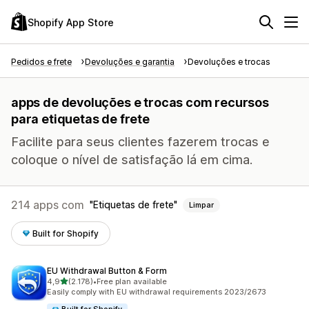
Shopify App Store
Pedidos e frete
Devoluções e garantia
Devoluções e trocas
apps de devoluções e trocas com recursos
para etiquetas de frete
Facilite para seus clientes fazerem trocas e
coloque o nível de satisfação lá em cima.
214 apps com
Etiquetas de frete
Limpar
Built for Shopify
EU Withdrawal Button & Form
de 5 estrelas
4,9
(2.178)
•
Free plan available
2178 avaliações ao todo
Easily comply with EU withdrawal requirements 2023/2673