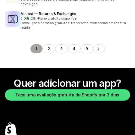
devolução
At Last — Returns & Exchanges
de 5 estrelas
5,0
(26)
•
Plano gratuito disponível
26 avaliações ao todo
Devoluções e trocas gratuitas: transforme reembolsos em receita
retida
1
2
3
4
9
Quer adicionar um app?
Faça uma avaliação gratuita da Shopify por 3 dias