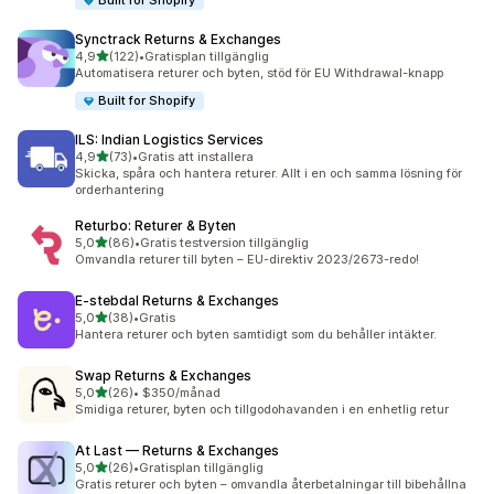
Built for Shopify
Synctrack Returns & Exchanges
av 5 stjärnor
4,9
(122)
•
Gratisplan tillgänglig
122 recensioner totalt
Automatisera returer och byten, stöd för EU Withdrawal-knapp
Built for Shopify
ILS: Indian Logistics Services
av 5 stjärnor
4,9
(73)
•
Gratis att installera
73 recensioner totalt
Skicka, spåra och hantera returer. Allt i en och samma lösning för
orderhantering
Returbo: Returer & Byten
av 5 stjärnor
5,0
(86)
•
Gratis testversion tillgänglig
86 recensioner totalt
Omvandla returer till byten – EU-direktiv 2023/2673-redo!
E‑stebdal Returns & Exchanges
av 5 stjärnor
5,0
(38)
•
Gratis
38 recensioner totalt
Hantera returer och byten samtidigt som du behåller intäkter.
Swap Returns & Exchanges
av 5 stjärnor
5,0
(26)
•
$350/månad
26 recensioner totalt
Smidiga returer, byten och tillgodohavanden i en enhetlig retur
At Last — Returns & Exchanges
av 5 stjärnor
5,0
(26)
•
Gratisplan tillgänglig
26 recensioner totalt
Gratis returer och byten – omvandla återbetalningar till bibehållna