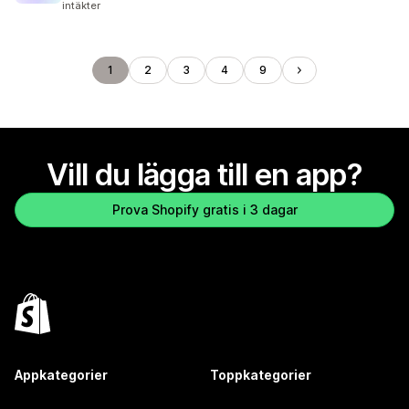
intäkter
1
2
3
4
9
Vill du lägga till en app?
Prova Shopify gratis i 3 dagar
Appkategorier
Toppkategorier