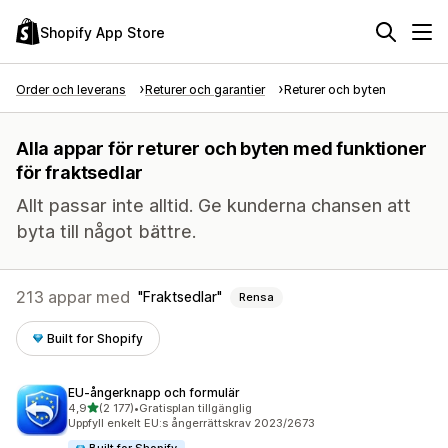
Shopify App Store
Order och leverans
Returer och garantier
Returer och byten
Alla appar för returer och byten med funktioner
för fraktsedlar
Allt passar inte alltid. Ge kunderna chansen att
byta till något bättre.
213 appar med
Fraktsedlar
Rensa
Built for Shopify
EU‑ångerknapp och formulär
av 5 stjärnor
4,9
(2 177)
•
Gratisplan tillgänglig
2177 recensioner totalt
Uppfyll enkelt EU:s ångerrättskrav 2023/2673