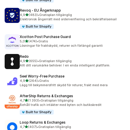
Built for Shopify
Revoq ‑ EU Ångerknapp
av 5 stjärnor
4,9
(483)
•
Gratisplan tillgänglig
483 recensioner totalt
Elektronisk ångerrätt med orderverifiering och bekräftelsemail
Built for Shopify
Xcotton Post Purchase Guard
av 5 stjärnor
5,0
(474)
•
Gratis
474 recensioner totalt
Lösningar för fraktskydd, returer och förlängd garanti
Redo
av 5 stjärnor
4,9
(655)
•
Gratisplan tillgänglig
655 recensioner totalt
Allt ditt varumärke behöver. I en enda intelligent plattform.
Seel Worry‑Free Purchase
av 5 stjärnor
4,9
(264)
•
Gratis
264 recensioner totalt
Lägg till bekymmersfritt skydd för returer, frakt med mera
AfterShip Returns & Exchanges
av 5 stjärnor
4,7
(1 393)
•
Gratisplan tillgänglig
1393 recensioner totalt
Behåll trafik och intäkter med byten och butikskredit
Built for Shopify
Loop Returns & Exchanges
av 5 stjärnor
4,7
(407)
•
Gratisplan tillgänglig
407 recensioner totalt