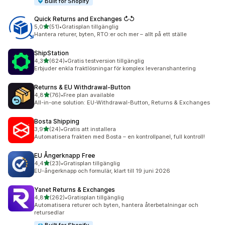
Built for Shopify
Quick Returns and Exchanges ↻↺
av 5 stjärnor
5,0
(51)
•
Gratisplan tillgänglig
51 recensioner totalt
Hantera returer, byten, RTO:er och mer – allt på ett ställe
ShipStation
av 5 stjärnor
4,3
(624)
•
Gratis testversion tillgänglig
624 recensioner totalt
Erbjuder enkla fraktlösningar för komplex leveranshantering
Returns & EU Withdrawal‑Button
av 5 stjärnor
4,8
(76)
•
Free plan available
76 recensioner totalt
All-in-one solution: EU-Withdrawal-Button, Returns & Exchanges
Bosta Shipping
av 5 stjärnor
3,9
(24)
•
Gratis att installera
24 recensioner totalt
Automatisera frakten med Bosta – en kontrollpanel, full kontroll!
EU Ångerknapp Free
av 5 stjärnor
4,4
(23)
•
Gratisplan tillgänglig
23 recensioner totalt
EU-ångerknapp och formulär, klart till 19 juni 2026
Yanet Returns & Exchanges
av 5 stjärnor
4,8
(262)
•
Gratisplan tillgänglig
262 recensioner totalt
Automatisera returer och byten, hantera återbetalningar och
retursedlar