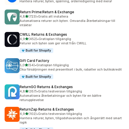
Hantera returer, byten, spårning, orderredigering med mera!
Return Prime:Return & Exchange
av 5 stjärnor
4,8
(723)
•
Gratis att installera
723 recensioner totalt
Automatisera returer och byten. Omvandla återbetalningar till
intäkter
CWILL Returns & Exchanges
av 5 stjärnor
4,9
(452)
•
Gratisplan tillgänglig
452 recensioner totalt
Returer och byten som ger vinst från CWILL
Built for Shopify
Gift Card Factory
av 5 stjärnor
5,0
(54)
•
Gratisplan tillgänglig
54 recensioner totalt
Öka försäljningen med presentkort i bulk, rabatter och butikskredit
Built for Shopify
ReturnGO Returns & Exchanges
av 5 stjärnor
4,8
(357)
•
Gratis testversion tillgänglig
357 recensioner totalt
Automatisera återbetalningar och byten för en bättre
returupplevelse
ReturnZap Returns & Exchanges
av 5 stjärnor
4,9
(102)
•
Gratis testversion tillgänglig
102 recensioner totalt
Hantera returer, byten, tillgodohavanden och ångerrätt med smart
logik