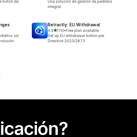
l botón de
Una solución de gestión de pedidos
integral.
anges
Retractly: EU Withdrawal
de 5 estrellas
4.9
(15)
•
Free plan available
15 reseñas en total
réditos sin
Set up EU withdrawal button per
volución
Directive 2023/2673
icación?