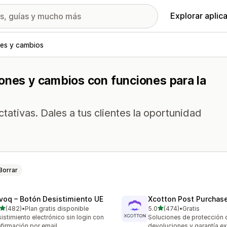
Explorar aplic
es y cambios
iones y cambios con funciones para la
tativas. Dales a tus clientes la oportunidad
Borrar
voq – Botón Desistimiento UE
Xcotton Post Purchas
de 5 estrellas
de 5 estrellas
(482)
•
Plan gratis disponible
5.0
(474)
•
Gratis
 reseñas en total
474 reseñas en total
istimiento electrónico sin login con
Soluciones de protección 
firmación por email
devoluciones y garantía e