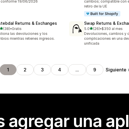
 conforme 19/06/2026
cambios; compatible con e
retiro de la UE
Built for Shopify
stebdal Returns & Exchanges
Swap Returns & Exch
de 5 estrellas
de 5 estrellas
(38)
•
Gratis
5.0
(26)
•
$350 al mes
reseñas en total
26 reseñas en total
tiona las devoluciones y los
Devoluciones, cambios y c
bios mientras retienes ingresos.
complicaciones en una de
unificada
Siguiente
1
2
3
4
…
9
s agregar una apl