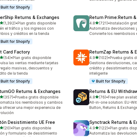
Built for Shopify
terShip Returns & Exchanges
Return Prime:Return 
de 5 estrellas
de 5 estrellas
(1,392)
•
Plan gratis disponible
4.8
(721)
•
Instalación grat
2 reseñas en total
721 reseñas en total
én el tráfico y los ingresos con
Automatiza devoluciones 
bios y créditos en la tienda
Convierte los reembolsos 
Built for Shopify
ft Card Factory
ReturnZap Returns & 
de 5 estrellas
de 5 estrellas
(54)
•
Plan gratis disponible
4.9
(102)
•
Prueba gratis d
reseñas en total
102 reseñas en total
ulsa las ventas mediante tarjetas
Gestiona devoluciones, c
regalo masivas, descuentos y
crédito y desistimientos c
dito de la tienda
inteligente
Built for Shopify
Built for Shopify
turnGO Returns & Exchanges
Returns & EU Withdra
de 5 estrellas
de 5 estrellas
(357)
•
Prueba gratis disponible
4.8
(76)
•
Free plan availa
 reseñas en total
76 reseñas en total
omatiza los reembolsos y cambios
All-in-one solution: EU-Wi
a ofrecer una mejor experiencia de
Button, Returns & Exchang
olución
tón Desistimiento UE Free
Synctrack Returns & 
de 5 estrellas
de 5 estrellas
(20)
•
Plan gratis disponible
4.9
(122)
•
Plan gratis dis
reseñas en total
122 reseñas en total
ón y formulario de desistimiento
Automatiza las devolucion