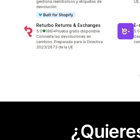
gestiona reembolsos y etiquetas de
UE,
devolución
Built for Shopify
Returbo Returns & Exchanges
E‑
de 5 estrellas
5.0
(86)
•
Prueba gratis disponible
5.0
86 reseñas en total
38 
Convierte las devoluciones en
Ges
cambios. Preparada para la Directiva
cam
2023/2673 de la UE
¿Quiere