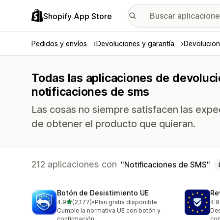
Shopify App Store
Pedidos y envíos
Devoluciones y garantía
Devolucion
Todas las aplicaciones de devoluc
notificaciones de sms
Las cosas no siempre satisfacen las expec
de obtener el producto que quieran.
212 aplicaciones con
Notificaciones de SMS
Botón de Desistimiento UE
Re
de 5 estrellas
4.9
(2,177)
•
Plan gratis disponible
4.9
2177 reseñas en total
482
Cumple la normativa UE con botón y
Des
confirmación
con