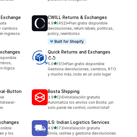
& Exchange
CWILL Returns & Exchanges
de 5 estrellas
uita
4.9
(452)
•
Plan gratis disponible
452 reseñas en total
y cambios.
devoluciones, return labels, politicas,
en ingresos.
policy, reembolso
Built for Shopify
Exchanges
Quick Returns and Exchanges
isponible
↻↺
ambios,
de 5 estrellas
5.0
(51)
•
Plan gratis disponible
51 reseñas en total
on lógica
Gestiona devoluciones, cambios, RTO
y mucho más, todo en un solo lugar
wal‑Button
Bosta Shipping
de 5 estrellas
ble
3.9
(24)
•
Instalación gratuita
24 reseñas en total
thdrawal-
Automatiza los envíos con Bosta: ¡un
es
solo panel de control, control total!
Exchanges
ILS: Indian Logistics Services
de 5 estrellas
ponible
4.9
(73)
•
Instalación gratuita
73 reseñas en total
es y los
Envía, rastrea y gestiona devoluciones.