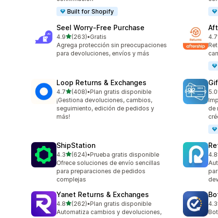
Built for Shopify
Seel Worry‑Free Purchase
Af
de 5 estrellas
4.9
(263)
•
Gratis
4.7
263 reseñas en total
139
Agrega protección sin preocupaciones
Ret
para devoluciones, envíos y más
cam
Loop Returns & Exchanges
Gi
de 5 estrellas
4.7
(408)
•
Plan gratis disponible
5.0
408 reseñas en total
54 
¡Gestiona devoluciones, cambios,
Imp
seguimiento, edición de pedidos y
de 
más!
cré
ShipStation
Re
de 5 estrellas
4.3
(624)
•
Prueba gratis disponible
4.8
624 reseñas en total
357
Ofrece soluciones de envío sencillas
Aut
para preparaciones de pedidos
par
complejas
dev
Yanet Returns & Exchanges
Bo
de 5 estrellas
4.8
(262)
•
Plan gratis disponible
4.3
262 reseñas en total
20 
Automatiza cambios y devoluciones,
Bot