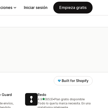
aciones
Iniciar sesión
Empieza gratis
Built for Shopify
e Guard
Redo
de 5 estrellas
4.9
(653)
•
Plan gratis disponible
653 reseñas en total
de envíos,
Todo lo que tu marca necesita. En una
xtendida
plataforma inteligente.