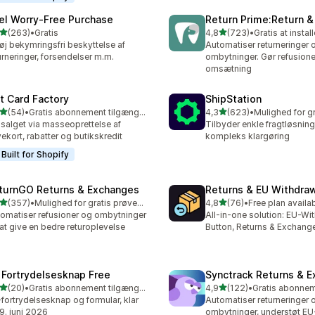
el Worry‑Free Purchase
Return Prime:Return 
ud af 5 stjerner
ud af 5 stjerner
(263)
•
Gratis
4,8
(723)
•
Gratis at instal
 anmeldelser i alt
723 anmeldelser i alt
føj bekymringsfri beskyttelse af
Automatiser returneringer 
urneringer, forsendelser m.m.
ombytninger. Gør refusioner
omsætning
ft Card Factory
ShipStation
ud af 5 stjerner
ud af 5 stjerner
(54)
•
Gratis abonnement tilgængeligt
4,3
(623)
•
anmeldelser i alt
623 anmeldelser i alt
salget via masseoprettelse af
Tilbyder enkle fragtløsninge
ekort, rabatter og butikskredit
kompleks klargøring
Built for Shopify
turnGO Returns & Exchanges
Returns & EU Withdra
ud af 5 stjerner
ud af 5 stjerner
(357)
•
Mulighed for gratis prøveperiode
4,8
(76)
•
Free plan availa
 anmeldelser i alt
76 anmeldelser i alt
omatiser refusioner og ombytninger
All-in-one solution: EU-Wi
 at give en bedre returoplevelse
Button, Returns & Exchang
 Fortrydelsesknap Free
Synctrack Returns & 
ud af 5 stjerner
ud af 5 stjerner
(20)
•
Gratis abonnement tilgængeligt
4,9
(122)
•
anmeldelser i alt
122 anmeldelser i alt
fortrydelsesknap og formular, klar
Automatiser returneringer 
 19. juni 2026
ombytninger, understøt EU