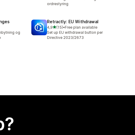
ordrestyring
anges
Retractly: EU Withdrawal
ud af 5 stjerner
4,9
(15)
•
Free plan available
15 anmeldelser i alt
ombytning og
Set up EU withdrawal button per
b
Directive 2023/2673
p?