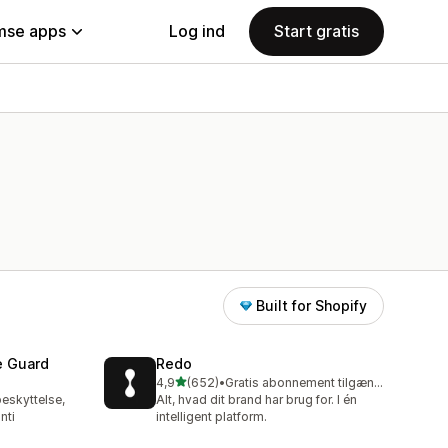
se apps
Log ind
Start gratis
Built for Shopify
e Guard
Redo
ud af 5 stjerner
4,9
(652)
•
Gratis abonnement tilgængeligt
652 anmeldelser i alt
beskyttelse,
Alt, hvad dit brand har brug for. I én
nti
intelligent platform.