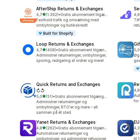
AfterShip Returns & Exchanges
Se
ud af 5 stjerner
4,7
(1.392)
•
Gratis abonnement tilgængeligt
4,9
1392 anmeldelser i alt
263
Fasthold trafik og omsætning med
Til
ombytninger og butikskredit
ret
Built for Shopify
Loop Returns & Exchanges
Gi
ud af 5 stjerner
4,7
(408)
•
Gratis abonnement tilgængeligt
5,0
408 anmeldelser i alt
54 
Administrer returneringer, ombytninger,
Øg 
sporing, redigering af ordrer og mere!
gav
Quick Returns and Exchanges
Re
↻↺
4,8
357
Aut
ud af 5 stjerner
5,0
(51)
•
Gratis abonnement tilgængeligt
51 anmeldelser i alt
for
Administrer returneringer og
ombytninger, RTO'er og mere – alt
sammen på ét sted
Yanet Returns & Exchanges
EU
ud af 5 stjerner
4,8
(262)
•
Gratis abonnement tilgængeligt
4,3
262 anmeldelser i alt
20 
Automatiser returneringer og
EU-
ombytninger, og administrer refusioner
til