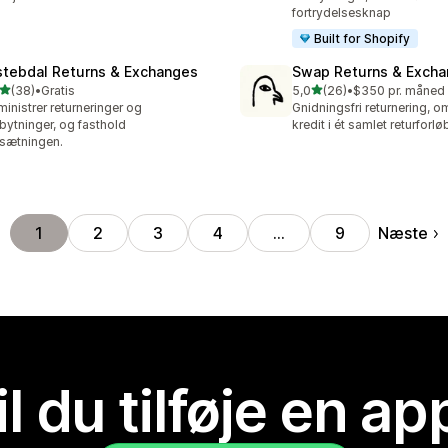
fortrydelsesknap
Built for Shopify
stebdal Returns & Exchanges
Swap Returns & Exch
ud af 5 stjerner
ud af 5 stjerner
(38)
•
Gratis
5,0
(26)
•
$350 pr. måned
anmeldelser i alt
26 anmeldelser i alt
inistrer returneringer og
Gnidningsfri returnering, 
ytninger, og fasthold
kredit i ét samlet returforlø
sætningen.
Næste
1
2
3
4
…
9
il du tilføje en ap