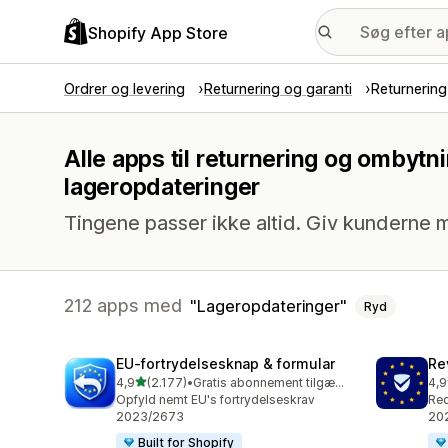
Shopify App Store
Ordrer og levering
Returnering og garanti
Returnerin
Alle apps til returnering og ombyt
lageropdateringer
Tingene passer ikke altid. Giv kunderne m
212 apps med
Lageropdateringer
Ryd
EU‑fortrydelsesknap & formular
Re
ud af 5 stjerner
4,9
(2.177)
•
Gratis abonnement tilgængeligt
4,9
2177 anmeldelser i alt
481
Opfyld nemt EU's fortrydelseskrav
Req
2023/2673
202
Built for Shopify