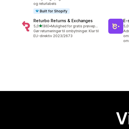
og returlabels
Built for Shopify
Returbo Returns & Exchanges
E‑
ud af 5 stjerner
5,0
(86)
•
Mulighed for gratis prøveperiode
5,0
86 anmeldelser i alt
38 
Gør returneringer til ombytninger. Klar til
Adm
EU-direktiv 2023/2673
omb
om
V