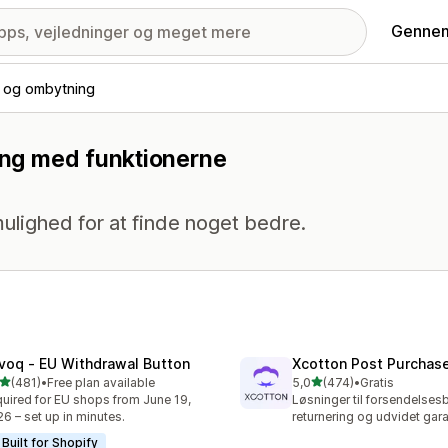
Gennem
g og ombytning
ning med funktionerne
ulighed for at finde noget bedre.
voq ‑ EU Withdrawal Button
Xcotton Post Purchas
ud af 5 stjerner
ud af 5 stjerner
(481)
•
Free plan available
5,0
(474)
•
Gratis
 anmeldelser i alt
474 anmeldelser i alt
uired for EU shops from June 19,
Løsninger til forsendelses
6 – set up in minutes.
returnering og udvidet gara
Built for Shopify