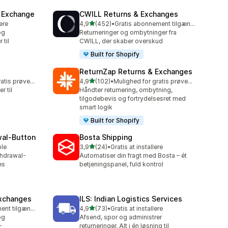
& Exchange
CWILL Returns & Exchanges
ud af 5 stjerner
lere
4,9
(452)
•
Gratis abonnement tilgængeligt
452 anmeldelser i alt
og
Returneringer og ombytninger fra
 til
CWILL, der skaber overskud
Built for Shopify
ReturnZap Returns & Exchanges
ud af 5 stjerner
Mulighed for gratis prøveperiode
4,9
(102)
•
Mulighed for gratis prøveperiode
102 anmeldelser i alt
r til
Håndter returnering, ombytning,
tilgodebevis og fortrydelsesret med
smart logik
Built for Shopify
wal‑Button
Bosta Shipping
ud af 5 stjerner
ble
3,9
(24)
•
Gratis at installere
24 anmeldelser i alt
thdrawal-
Automatiser din fragt med Bosta – ét
es
betjeningspanel, fuld kontrol
Exchanges
ILS: Indian Logistics Services
ud af 5 stjerner
Gratis abonnement tilgængeligt
4,9
(73)
•
Gratis at installere
73 anmeldelser i alt
og
Afsend, spor og administrer
-
returneringer. Alt i én løsning til