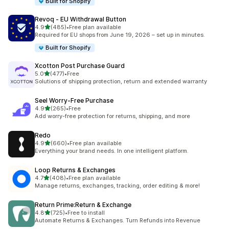
Built for Shopify
Revoq ‑ EU Withdrawal Button
별 5개 중
4.9
(485)
•
Free plan available
총 리뷰 485개
Required for EU shops from June 19, 2026 – set up in minutes.
Built for Shopify
Xcotton Post Purchase Guard
별 5개 중
5.0
(477)
•
Free
총 리뷰 477개
Solutions of shipping protection, return and extended warranty
Seel Worry‑Free Purchase
별 5개 중
4.9
(265)
•
Free
총 리뷰 265개
Add worry-free protection for returns, shipping, and more
Redo
별 5개 중
4.9
(660)
•
Free plan available
총 리뷰 660개
Everything your brand needs. In one intelligent platform.
Loop Returns & Exchanges
별 5개 중
4.7
(408)
•
Free plan available
총 리뷰 408개
Manage returns, exchanges, tracking, order editing & more!
Return Prime:Return & Exchange
별 5개 중
4.8
(725)
•
Free to install
총 리뷰 725개
Automate Returns & Exchanges. Turn Refunds into Revenue