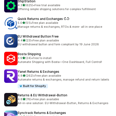
ShipStation
별 5개 중
4.3
(625)
•
Free trial available
총 리뷰 625개
Offering simple shipping solutions for complex fulfillment
Quick Returns and Exchanges ↻↺
별 5개 중
5.0
(51)
•
Free plan available
총 리뷰 51개
Manage returns & exchanges, RTOs & more- all in one place
EU Withdrawal Button Free
별 5개 중
4.4
(23)
•
Free plan available
총 리뷰 23개
EU withdrawal button and form compliant by 19 June 2026
Bosta Shipping
별 5개 중
3.9
(24)
•
Free to install
총 리뷰 24개
Automate Shipping with Bosta—One Dashboard, Full Control!
Yanet Returns & Exchanges
별 5개 중
4.8
(262)
•
Free plan available
총 리뷰 262개
Automate returns & exchanges, manage refund and return labels
Built for Shopify
Returns & EU Withdrawal‑Button
별 5개 중
4.8
(76)
•
Free plan available
총 리뷰 76개
All-in-one solution: EU-Withdrawal-Button, Returns & Exchanges
Synctrack Returns & Exchanges