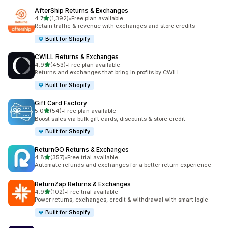
AfterShip Returns & Exchanges
별 5개 중
4.7
(1,392)
•
Free plan available
총 리뷰 1392개
Retain traffic & revenue with exchanges and store credits
Built for Shopify
CWILL Returns & Exchanges
별 5개 중
4.9
(453)
•
Free plan available
총 리뷰 453개
Returns and exchanges that bring in profits by CWILL
Built for Shopify
Gift Card Factory
별 5개 중
5.0
(54)
•
Free plan available
총 리뷰 54개
Boost sales via bulk gift cards, discounts & store credit
Built for Shopify
ReturnGO Returns & Exchanges
별 5개 중
4.8
(357)
•
Free trial available
총 리뷰 357개
Automate refunds and exchanges for a better return experience
ReturnZap Returns & Exchanges
별 5개 중
4.9
(102)
•
Free trial available
총 리뷰 102개
Power returns, exchanges, credit & withdrawal with smart logic
Built for Shopify