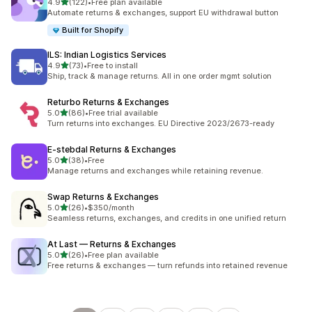
별 5개 중
4.9
(122)
•
Free plan available
총 리뷰 122개
Automate returns & exchanges, support EU withdrawal button
Built for Shopify
ILS: Indian Logistics Services
별 5개 중
4.9
(73)
•
Free to install
총 리뷰 73개
Ship, track & manage returns. All in one order mgmt solution
Returbo Returns & Exchanges
별 5개 중
5.0
(86)
•
Free trial available
총 리뷰 86개
Turn returns into exchanges. EU Directive 2023/2673-ready
E‑stebdal Returns & Exchanges
별 5개 중
5.0
(38)
•
Free
총 리뷰 38개
Manage returns and exchanges while retaining revenue.
Swap Returns & Exchanges
별 5개 중
5.0
(26)
•
$350/month
총 리뷰 26개
Seamless returns, exchanges, and credits in one unified return
At Last — Returns & Exchanges
별 5개 중
5.0
(26)
•
Free plan available
총 리뷰 26개
Free returns & exchanges — turn refunds into retained revenue