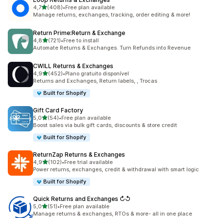
de 5 estrelas
4,7
(408)
•
Free plan available
408 total de avaliações
Manage returns, exchanges, tracking, order editing & more!
Return Prime:Return & Exchange
de 5 estrelas
4,8
(721)
•
Free to install
721 total de avaliações
Automate Returns & Exchanges. Turn Refunds into Revenue
CWILL Returns & Exchanges
de 5 estrelas
4,9
(452)
•
Plano gratuito disponível
452 total de avaliações
Returns and Exchanges, Return labels, , Trocas
Built for Shopify
Gift Card Factory
de 5 estrelas
5,0
(54)
•
Free plan available
54 total de avaliações
Boost sales via bulk gift cards, discounts & store credit
Built for Shopify
ReturnZap Returns & Exchanges
de 5 estrelas
4,9
(102)
•
Free trial available
102 total de avaliações
Power returns, exchanges, credit & withdrawal with smart logic
Built for Shopify
Quick Returns and Exchanges ↻↺
de 5 estrelas
5,0
(51)
•
Free plan available
51 total de avaliações
Manage returns & exchanges, RTOs & more- all in one place