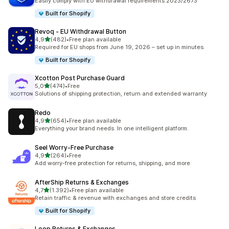
Easily comply with EU withdrawal requirements 2023/2673
Built for Shopify
Revoq ‑ EU Withdrawal Button
de 5 estrelas
4,9
(482)
•
Free plan available
482 total de avaliações
Required for EU shops from June 19, 2026 – set up in minutes.
Built for Shopify
Xcotton Post Purchase Guard
de 5 estrelas
5,0
(474)
•
Free
474 total de avaliações
Solutions of shipping protection, return and extended warranty
Redo
de 5 estrelas
4,9
(654)
•
Free plan available
654 total de avaliações
Everything your brand needs. In one intelligent platform.
Seel Worry‑Free Purchase
de 5 estrelas
4,9
(264)
•
Free
264 total de avaliações
Add worry-free protection for returns, shipping, and more
AfterShip Returns & Exchanges
de 5 estrelas
4,7
(1.392)
•
Free plan available
1392 total de avaliações
Retain traffic & revenue with exchanges and store credits
Built for Shopify
Loop Returns & Exchanges