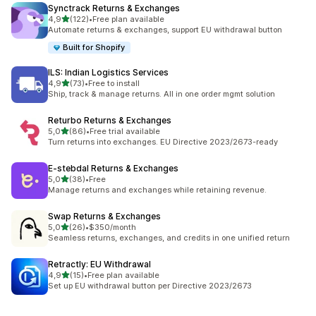
Synctrack Returns & Exchanges
de 5 estrelas
4,9
(122)
•
Free plan available
122 total de avaliações
Automate returns & exchanges, support EU withdrawal button
Built for Shopify
ILS: Indian Logistics Services
de 5 estrelas
4,9
(73)
•
Free to install
73 total de avaliações
Ship, track & manage returns. All in one order mgmt solution
Returbo Returns & Exchanges
de 5 estrelas
5,0
(86)
•
Free trial available
86 total de avaliações
Turn returns into exchanges. EU Directive 2023/2673-ready
E‑stebdal Returns & Exchanges
de 5 estrelas
5,0
(38)
•
Free
38 total de avaliações
Manage returns and exchanges while retaining revenue.
Swap Returns & Exchanges
de 5 estrelas
5,0
(26)
•
$350/month
26 total de avaliações
Seamless returns, exchanges, and credits in one unified return
Retractly: EU Withdrawal
de 5 estrelas
4,9
(15)
•
Free plan available
15 total de avaliações
Set up EU withdrawal button per Directive 2023/2673