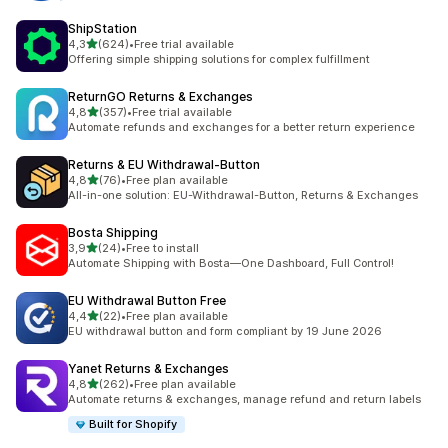
ShipStation
de 5 estrelas
4,3
(624)
•
Free trial available
624 total de avaliações
Offering simple shipping solutions for complex fulfillment
ReturnGO Returns & Exchanges
de 5 estrelas
4,8
(357)
•
Free trial available
357 total de avaliações
Automate refunds and exchanges for a better return experience
Returns & EU Withdrawal‑Button
de 5 estrelas
4,8
(76)
•
Free plan available
76 total de avaliações
All-in-one solution: EU-Withdrawal-Button, Returns & Exchanges
Bosta Shipping
de 5 estrelas
3,9
(24)
•
Free to install
24 total de avaliações
Automate Shipping with Bosta—One Dashboard, Full Control!
EU Withdrawal Button Free
de 5 estrelas
4,4
(22)
•
Free plan available
22 total de avaliações
EU withdrawal button and form compliant by 19 June 2026
Yanet Returns & Exchanges
de 5 estrelas
4,8
(262)
•
Free plan available
262 total de avaliações
Automate returns & exchanges, manage refund and return labels
Built for Shopify