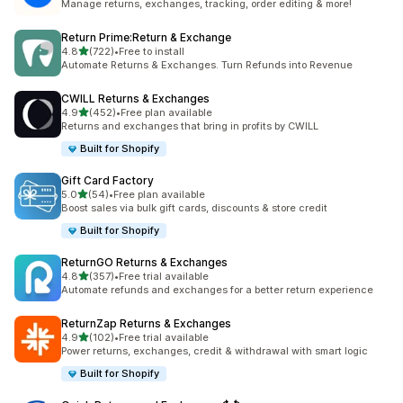
Manage returns, exchanges, tracking, order editing & more!
Return Prime:Return & Exchange
เต็ม 5 ดาว
4.8
(722)
•
Free to install
ทั้งหมด 722 รีวิว
Automate Returns & Exchanges. Turn Refunds into Revenue
CWILL Returns & Exchanges
เต็ม 5 ดาว
4.9
(452)
•
Free plan available
ทั้งหมด 452 รีวิว
Returns and exchanges that bring in profits by CWILL
Built for Shopify
Gift Card Factory
เต็ม 5 ดาว
5.0
(54)
•
Free plan available
ทั้งหมด 54 รีวิว
Boost sales via bulk gift cards, discounts & store credit
Built for Shopify
ReturnGO Returns & Exchanges
เต็ม 5 ดาว
4.8
(357)
•
Free trial available
ทั้งหมด 357 รีวิว
Automate refunds and exchanges for a better return experience
ReturnZap Returns & Exchanges
เต็ม 5 ดาว
4.9
(102)
•
Free trial available
ทั้งหมด 102 รีวิว
Power returns, exchanges, credit & withdrawal with smart logic
Built for Shopify