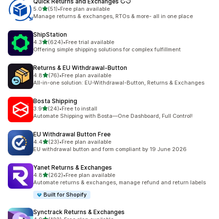
Quick Returns and Exchanges ↻↺
เต็ม 5 ดาว
5.0
(51)
•
Free plan available
ทั้งหมด 51 รีวิว
Manage returns & exchanges, RTOs & more- all in one place
ShipStation
เต็ม 5 ดาว
4.3
(624)
•
Free trial available
ทั้งหมด 624 รีวิว
Offering simple shipping solutions for complex fulfillment
Returns & EU Withdrawal‑Button
เต็ม 5 ดาว
4.8
(76)
•
Free plan available
ทั้งหมด 76 รีวิว
All-in-one solution: EU-Withdrawal-Button, Returns & Exchanges
Bosta Shipping
เต็ม 5 ดาว
3.9
(24)
•
Free to install
ทั้งหมด 24 รีวิว
Automate Shipping with Bosta—One Dashboard, Full Control!
EU Withdrawal Button Free
เต็ม 5 ดาว
4.4
(23)
•
Free plan available
ทั้งหมด 23 รีวิว
EU withdrawal button and form compliant by 19 June 2026
Yanet Returns & Exchanges
เต็ม 5 ดาว
4.8
(262)
•
Free plan available
ทั้งหมด 262 รีวิว
Automate returns & exchanges, manage refund and return labels
Built for Shopify
Synctrack Returns & Exchanges