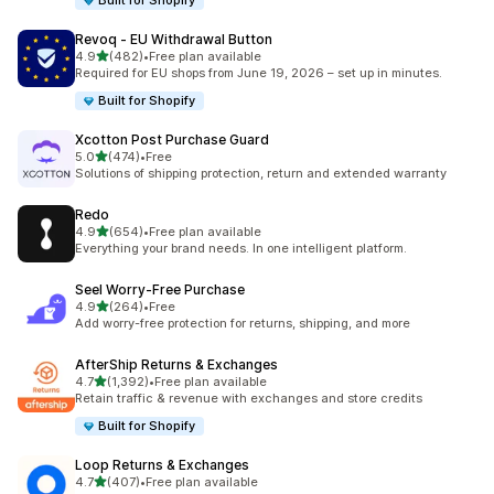
Built for Shopify
Revoq ‑ EU Withdrawal Button
เต็ม 5 ดาว
4.9
(482)
•
Free plan available
ทั้งหมด 482 รีวิว
Required for EU shops from June 19, 2026 – set up in minutes.
Built for Shopify
Xcotton Post Purchase Guard
เต็ม 5 ดาว
5.0
(474)
•
Free
ทั้งหมด 474 รีวิว
Solutions of shipping protection, return and extended warranty
Redo
เต็ม 5 ดาว
4.9
(654)
•
Free plan available
ทั้งหมด 654 รีวิว
Everything your brand needs. In one intelligent platform.
Seel Worry‑Free Purchase
เต็ม 5 ดาว
4.9
(264)
•
Free
ทั้งหมด 264 รีวิว
Add worry-free protection for returns, shipping, and more
AfterShip Returns & Exchanges
เต็ม 5 ดาว
4.7
(1,392)
•
Free plan available
ทั้งหมด 1392 รีวิว
Retain traffic & revenue with exchanges and store credits
Built for Shopify
Loop Returns & Exchanges
เต็ม 5 ดาว
4.7
(407)
•
Free plan available
ทั้งหมด 407 รีวิว