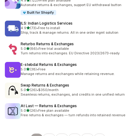
เต็ม 5 ดาว
4.9
(122)
•
Free plan available
ทั้งหมด 122 รีวิว
Automate returns & exchanges, support EU withdrawal button
Built for Shopify
ILS: Indian Logistics Services
เต็ม 5 ดาว
4.9
(73)
•
Free to install
ทั้งหมด 73 รีวิว
Ship, track & manage returns. All in one order mgmt solution
Returbo Returns & Exchanges
เต็ม 5 ดาว
5.0
(86)
•
Free trial available
ทั้งหมด 86 รีวิว
Turn returns into exchanges. EU Directive 2023/2673-ready
E‑stebdal Returns & Exchanges
เต็ม 5 ดาว
5.0
(38)
•
Free
ทั้งหมด 38 รีวิว
Manage returns and exchanges while retaining revenue.
Swap Returns & Exchanges
เต็ม 5 ดาว
5.0
(26)
•
$350/month
ทั้งหมด 26 รีวิว
Seamless returns, exchanges, and credits in one unified return
At Last — Returns & Exchanges
เต็ม 5 ดาว
5.0
(26)
•
Free plan available
ทั้งหมด 26 รีวิว
Free returns & exchanges — turn refunds into retained revenue