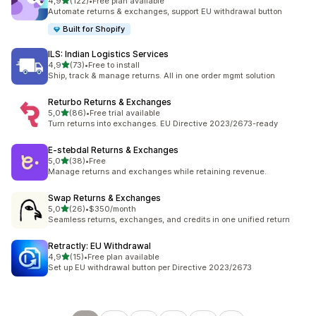
z 5 hvězd
4,9
(122)
•
Free plan available
Celkový počet recenzí: 122
Automate returns & exchanges, support EU withdrawal button
Built for Shopify
ILS: Indian Logistics Services
z 5 hvězd
4,9
(73)
•
Free to install
Celkový počet recenzí: 73
Ship, track & manage returns. All in one order mgmt solution
Returbo Returns & Exchanges
z 5 hvězd
5,0
(86)
•
Free trial available
Celkový počet recenzí: 86
Turn returns into exchanges. EU Directive 2023/2673-ready
E‑stebdal Returns & Exchanges
z 5 hvězd
5,0
(38)
•
Free
Celkový počet recenzí: 38
Manage returns and exchanges while retaining revenue.
Swap Returns & Exchanges
z 5 hvězd
5,0
(26)
•
$350/month
Celkový počet recenzí: 26
Seamless returns, exchanges, and credits in one unified return
Retractly: EU Withdrawal
z 5 hvězd
4,9
(15)
•
Free plan available
Celkový počet recenzí: 15
Set up EU withdrawal button per Directive 2023/2673