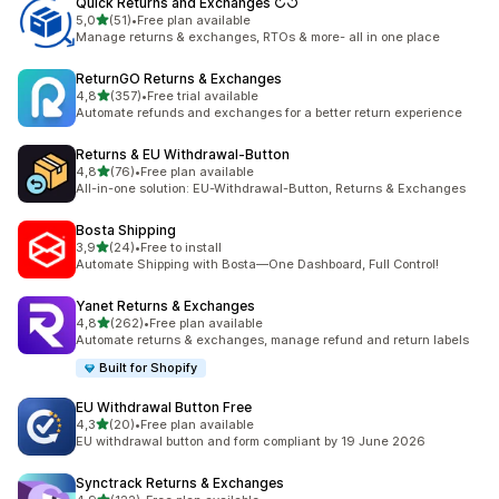
Quick Returns and Exchanges ↻↺
z 5 hvězd
5,0
(51)
•
Free plan available
Celkový počet recenzí: 51
Manage returns & exchanges, RTOs & more- all in one place
ReturnGO Returns & Exchanges
z 5 hvězd
4,8
(357)
•
Free trial available
Celkový počet recenzí: 357
Automate refunds and exchanges for a better return experience
Returns & EU Withdrawal‑Button
z 5 hvězd
4,8
(76)
•
Free plan available
Celkový počet recenzí: 76
All-in-one solution: EU-Withdrawal-Button, Returns & Exchanges
Bosta Shipping
z 5 hvězd
3,9
(24)
•
Free to install
Celkový počet recenzí: 24
Automate Shipping with Bosta—One Dashboard, Full Control!
Yanet Returns & Exchanges
z 5 hvězd
4,8
(262)
•
Free plan available
Celkový počet recenzí: 262
Automate returns & exchanges, manage refund and return labels
Built for Shopify
EU Withdrawal Button Free
z 5 hvězd
4,3
(20)
•
Free plan available
Celkový počet recenzí: 20
EU withdrawal button and form compliant by 19 June 2026
Synctrack Returns & Exchanges