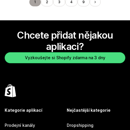
1
2
3
4
9
Chcete přidat nějakou
aplikaci?
Vyzkoušejte si Shopify zdarma na 3 dny
Kategorie aplikací
Nejčastější kategorie
Prodejní kanály
Dropshipping