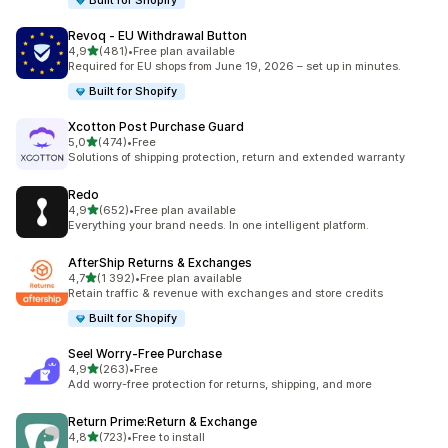
Built for Shopify
Revoq ‑ EU Withdrawal Button
z 5 hvězd
4,9
(481)
•
Free plan available
Celkový počet recenzí: 481
Required for EU shops from June 19, 2026 – set up in minutes.
Built for Shopify
Xcotton Post Purchase Guard
z 5 hvězd
5,0
(474)
•
Free
Celkový počet recenzí: 474
Solutions of shipping protection, return and extended warranty
Redo
z 5 hvězd
4,9
(652)
•
Free plan available
Celkový počet recenzí: 652
Everything your brand needs. In one intelligent platform.
AfterShip Returns & Exchanges
z 5 hvězd
4,7
(1 392)
•
Free plan available
Celkový počet recenzí: 1392
Retain traffic & revenue with exchanges and store credits
Built for Shopify
Seel Worry‑Free Purchase
z 5 hvězd
4,9
(263)
•
Free
Celkový počet recenzí: 263
Add worry-free protection for returns, shipping, and more
Return Prime:Return & Exchange
z 5 hvězd
4,8
(723)
•
Free to install
Celkový počet recenzí: 723