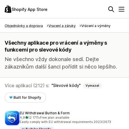
Shopify App Store
Objednávky a doprava
Vracení a záruky
Vrácení a výměny
Všechny aplikace pro vrácení a výměny s
funkcemi pro slevové kódy
Ne všechno vždy dokonale sedí. Dejte
zákazníkům další šanci pořídit si něco lepšího.
Více aplikací (212) s:
Slevové kódy
Vymazat
Built for Shopify
EU Withdrawal Button & Form
z 5 hvězd
4,9
(2 177)
•
Free plan available
Celkový počet recenzí: 2177
Easily comply with EU withdrawal requirements 2023/2673