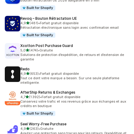
Bouton rétractation UE 2026 obligatoire en 5 min
Built for Shopify
Revoq – Bouton Rétractation UE
étoile(s) sur 5
4,9
(481)
•
Forfait gratuit disponible
481 avis au total
Rétractation électronique sans login avec confirmation email
Built for Shopify
Xcotton Post Purchase Guard
étoile(s) sur 5
5,0
(474)
•
Gratuite
474 avis au total
Solutions de protection d’expédition, de retours et d’extension de
garantie
Redo
étoile(s) sur 5
4,9
(653)
•
Forfait gratuit disponible
653 avis au total
Tout ce dont votre marque a besoin. Sur une seule plateforme
intelligente.
AfterShip Returns & Exchanges
étoile(s) sur 5
4,7
(1 392)
•
Forfait gratuit disponible
1392 avis au total
Conservez votre trafic et vos revenus grâce aux échanges et aux
crédits en boutique
Built for Shopify
Seel Worry‑Free Purchase
étoile(s) sur 5
4,9
(263)
•
Gratuite
263 avis au total
Ajoutez une protection sans tracas pour les retours, l’expédition et