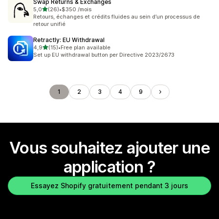
Swap Returns & Exchanges
étoile(s) sur 5
5,0
(26)
•
$350 /mois
26 avis au total
Retours, échanges et crédits fluides au sein d’un processus de
retour unifié
Retractly: EU Withdrawal
étoile(s) sur 5
4,9
(15)
•
Free plan available
15 avis au total
Set up EU withdrawal button per Directive 2023/2673
1
2
3
4
9
Vous souhaitez ajouter une
application ?
Essayez Shopify gratuitement pendant 3 jours