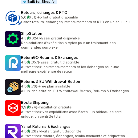
Built for Shopify
Retours, échanges & RTO
étoile(s) sur 5
5,0
(51)
•
Forfait gratuit disponible
51 avis au total
Gérez retours, échanges, remboursements et RTO en un seul lieu
ShipStation
étoile(s) sur 5
4,3
(624)
•
Essai gratuit disponible
624 avis au total
Des solutions d’expédition simples pour un traitement des
commandes complexe
ReturnGO Returns & Exchanges
étoile(s) sur 5
4,8
(357)
•
Essai gratuit disponible
357 avis au total
Automatisez les remboursements et les échanges pour une
meilleure expérience de retour
Returns & EU Withdrawal‑Button
étoile(s) sur 5
4,8
(76)
•
Free plan available
76 avis au total
All-in-one solution: EU-Withdrawal-Button, Returns & Exchanges
Bosta Shipping
étoile(s) sur 5
3,9
(24)
•
Installation gratuite
24 avis au total
Automatisez vos expéditions avec Bosta : un tableau de bord
unique, un contrôle total !
Yanet Returns & Exchanges
étoile(s) sur 5
4,8
(262)
•
Forfait gratuit disponible
262 avis au total
Automatisez retours, échanges, remboursements et étiquettes