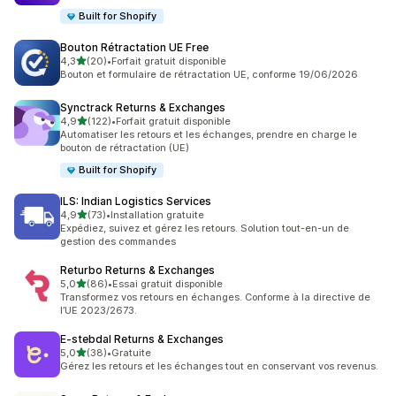
Built for Shopify
Bouton Rétractation UE Free
étoile(s) sur 5
4,3
(20)
•
Forfait gratuit disponible
20 avis au total
Bouton et formulaire de rétractation UE, conforme 19/06/2026
Synctrack Returns & Exchanges
étoile(s) sur 5
4,9
(122)
•
Forfait gratuit disponible
122 avis au total
Automatiser les retours et les échanges, prendre en charge le
bouton de rétractation (UE)
Built for Shopify
ILS: Indian Logistics Services
étoile(s) sur 5
4,9
(73)
•
Installation gratuite
73 avis au total
Expédiez, suivez et gérez les retours. Solution tout-en-un de
gestion des commandes
Returbo Returns & Exchanges
étoile(s) sur 5
5,0
(86)
•
Essai gratuit disponible
86 avis au total
Transformez vos retours en échanges. Conforme à la directive de
l’UE 2023/2673.
E‑stebdal Returns & Exchanges
étoile(s) sur 5
5,0
(38)
•
Gratuite
38 avis au total
Gérez les retours et les échanges tout en conservant vos revenus.