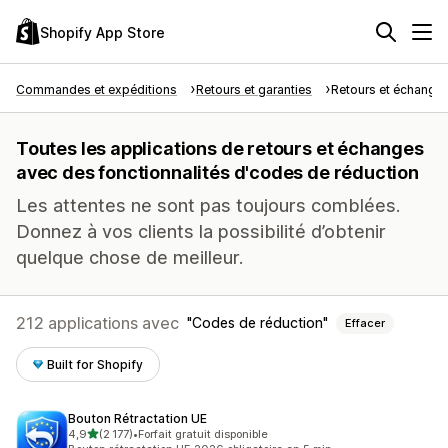
Shopify App Store
Commandes et expéditions
Retours et garanties
Retours et échange
Toutes les applications de retours et échanges
avec des fonctionnalités d'codes de réduction
Les attentes ne sont pas toujours comblées.
Donnez à vos clients la possibilité d’obtenir
quelque chose de meilleur.
212 applications avec
Codes de réduction
Effacer
Built for Shopify
Bouton Rétractation UE
étoile(s) sur 5
4,9
(2 177)
•
Forfait gratuit disponible
2177 avis au total