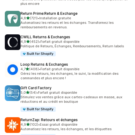
plus encore
Return Prime:Return & Exchange
étoile(s) sur 5
4,8
(721)
•
Installation gratuite
721 avis au total
Automatisez les retours et les échanges. Transformez les
remboursements en revenus.
CWILL Returns & Exchanges
étoile(s) sur 5
4,9
(452)
•
Forfait gratuit disponible
452 avis au total
Politique de Retours, Échanges, Remboursements, Return labels
Built for Shopify
Loop Returns & Exchanges
étoile(s) sur 5
4,7
(408)
•
Forfait gratuit disponible
408 avis au total
Gérez les retours, les échanges, le suivi, la modification des
commandes et plus encore !
Gift Card Factory
étoile(s) sur 5
5,0
(54)
•
Forfait gratuit disponible
54 avis au total
Stimulez vos ventes grâce aux cartes-cadeaux en masse, aux
réductions et au crédit en boutique
Built for Shopify
ReturnZap: Retours et échanges
étoile(s) sur 5
4,9
(102)
•
Essai gratuit disponible
102 avis au total
Automatisez les retours, les échanges, et les étiquettes