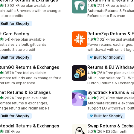
z 5 hvězd
z 5 hvězd
(1 392)
•
Free plan available
4,8
(721)
•
Free to install
kový počet recenzí: 1392
Celkový počet recenzí: 72
ain traffic & revenue with exchanges
Automate Returns & Excha
 store credits
Refunds into Revenue
Built for Shopify
ft Card Factory
ReturnZap Returns & 
z 5 hvězd
z 5 hvězd
(54)
•
Free plan available
4,9
(102)
•
Free trial availa
kový počet recenzí: 54
Celkový počet recenzí: 10
st sales via bulk gift cards,
Power returns, exchanges, 
counts & store credit
withdrawal with smart logi
Built for Shopify
Built for Shopify
turnGO Returns & Exchanges
Returns & EU Withdra
z 5 hvězd
z 5 hvězd
(357)
•
Free trial available
4,8
(76)
•
Free plan availa
kový počet recenzí: 357
Celkový počet recenzí: 76
omate refunds and exchanges for a
All-in-one solution: EU-Wi
ter return experience
Button, Returns & Exchang
net Returns & Exchanges
Synctrack Returns & 
z 5 hvězd
z 5 hvězd
(262)
•
Free plan available
4,9
(122)
•
Free plan avail
kový počet recenzí: 262
Celkový počet recenzí: 12
omate returns & exchanges,
Automate returns & excha
age refund and return labels
support EU withdrawal but
Built for Shopify
Built for Shopify
stebdal Returns & Exchanges
Swap Returns & Exch
z 5 hvězd
z 5 hvězd
(38)
•
Free
5,0
(26)
•
$350/month
kový počet recenzí: 38
Celkový počet recenzí: 26