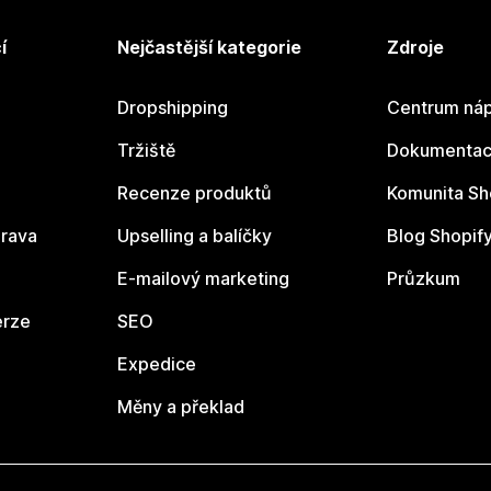
í
Nejčastější kategorie
Zdroje
Dropshipping
Centrum náp
Tržiště
Dokumentace
Recenze produktů
Komunita Sh
rava
Upselling a balíčky
Blog Shopif
E-mailový marketing
Průzkum
erze
SEO
Expedice
Měny a překlad