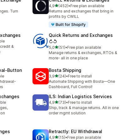
z 5 hvězd
4,9
(452)
•
Free plan available
1
Celkový počet recenzí: 452
nges. Turn
Returns and exchanges that bring in
profits by CWILL
Built for Shopify
Exchanges
Quick Returns and Exchanges
ble
↻↺
2
credit &
z 5 hvězd
5,0
(51)
•
Free plan available
Celkový počet recenzí: 51
c
Manage returns & exchanges, RTOs &
more- all in one place
wal‑Button
Bosta Shipping
z 5 hvězd
ble
3,9
(24)
•
Free to install
Celkový počet recenzí: 24
thdrawal-
Automate Shipping with Bosta—One
es
Dashboard, Full Control!
Exchanges
ILS: Indian Logistics Services
z 5 hvězd
able
4,9
(73)
•
Free to install
2
Celkový počet recenzí: 73
nges,
Ship, track & manage returns. All in one
ton
order mgmt solution
anges
Retractly: EU Withdrawal
z 5 hvězd
4,9
(15)
•
Free plan available
Celkový počet recenzí: 15