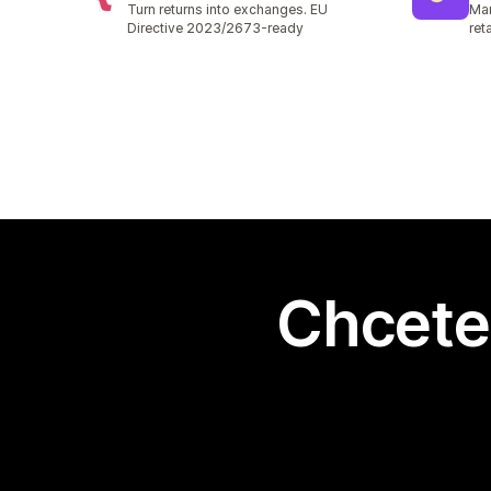
Turn returns into exchanges. EU
Man
Directive 2023/2673-ready
ret
Chcete 