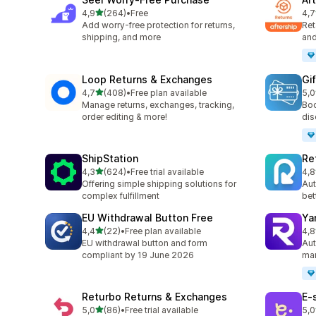
z 5 hvězd
4,9
(264)
•
Free
4,7
Celkový počet recenzí: 264
Cel
Add worry-free protection for returns,
Ret
shipping, and more
and
Loop Returns & Exchanges
Gi
z 5 hvězd
4,7
(408)
•
Free plan available
5,0
Celkový počet recenzí: 408
Cel
Manage returns, exchanges, tracking,
Boo
order editing & more!
dis
ShipStation
Re
z 5 hvězd
4,3
(624)
•
Free trial available
4,8
Celkový počet recenzí: 624
Cel
Offering simple shipping solutions for
Aut
complex fulfillment
bet
EU Withdrawal Button Free
Ya
z 5 hvězd
4,4
(22)
•
Free plan available
4,8
Celkový počet recenzí: 22
Cel
EU withdrawal button and form
Aut
compliant by 19 June 2026
man
Returbo Returns & Exchanges
E‑
z 5 hvězd
5,0
(86)
•
Free trial available
5,0
Celkový počet recenzí: 86
Cel