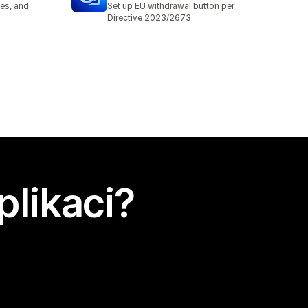
es, and
Set up EU withdrawal button per
Directive 2023/2673
plikaci?