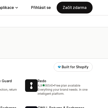
aplikace
Přihlásit se
Začít zdarma
Built for Shopify
e Guard
Redo
z 5 hvězd
4,9
(654)
•
Free plan available
4
Celkový počet recenzí: 654
ction, return
Everything your brand needs. In one
intelligent platform.
& Exchange
CWILL Returns & Exchanges