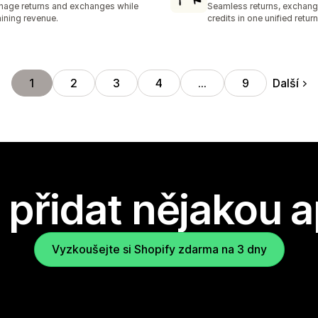
age returns and exchanges while
Seamless returns, exchang
aining revenue.
credits in one unified return
Další
1
2
3
4
…
9
přidat nějakou a
Vyzkoušejte si Shopify zdarma na 3 dny