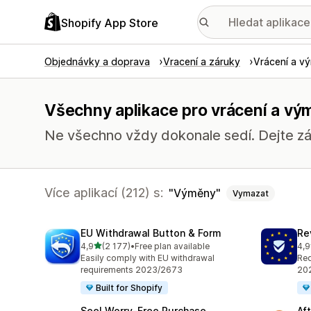
Shopify App Store
Objednávky a doprava
Vracení a záruky
Vrácení a v
Všechny aplikace pro vrácení a v
Ne všechno vždy dokonale sedí. Dejte zák
Více aplikací (212) s:
Výměny
Vymazat
EU Withdrawal Button & Form
Re
z 5 hvězd
4,9
(2 177)
•
Free plan available
4,9
Celkový počet recenzí: 2177
Cel
Easily comply with EU withdrawal
Req
requirements 2023/2673
202
Built for Shopify
Seel Worry‑Free Purchase
Af