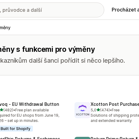
Procházet 
ýměny
ýměny s funkcemi pro výměny
azníkům další šanci pořídit si něco lepšího.
voq ‑ EU Withdrawal Button
Xcotton Post Purchas
z 5 hvězd
z 5 hvězd
(482)
•
Free plan available
5,0
(474)
•
Free
kový počet recenzí: 482
Celkový počet recenzí: 47
uired for EU shops from June 19,
Solutions of shipping prote
6 – set up in minutes.
and extended warranty
Built for Shopify
terShip Returns & Exchanges
Return Prime:Return 