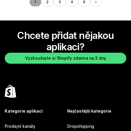
1
2
3
4
9
Chcete přidat nějakou
aplikaci?
Vyzkoušejte si Shopify zdarma na 3 dny
Kategorie aplikací
Nejčastější kategorie
Prodejní kanály
Dropshipping