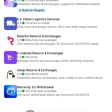
z 5 hvězd
4,9
(122)
•
Free plan available
Celkový počet recenzí: 122
Automate returns & exchanges, support EU withdrawal button
Built for Shopify
ILS: Indian Logistics Services
z 5 hvězd
4,9
(73)
•
Free to install
Celkový počet recenzí: 73
Ship, track & manage returns. All in one order mgmt solution
Returbo Returns & Exchanges
z 5 hvězd
5,0
(86)
•
Free trial available
Celkový počet recenzí: 86
Turn returns into exchanges. EU Directive 2023/2673-ready
E‑stebdal Returns & Exchanges
z 5 hvězd
5,0
(38)
•
Free
Celkový počet recenzí: 38
Manage returns and exchanges while retaining revenue.
Swap Returns & Exchanges
z 5 hvězd
5,0
(26)
•
$350/month
Celkový počet recenzí: 26
Seamless returns, exchanges, and credits in one unified return
Retractly: EU Withdrawal
z 5 hvězd
4,9
(15)
•
Free plan available
Celkový počet recenzí: 15
Set up EU withdrawal button per Directive 2023/2673