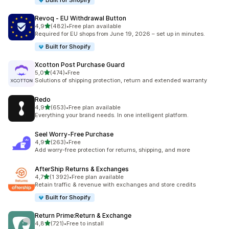
Built for Shopify
Revoq ‑ EU Withdrawal Button
z 5 hvězd
4,9
(482)
•
Free plan available
Celkový počet recenzí: 482
Required for EU shops from June 19, 2026 – set up in minutes.
Built for Shopify
Xcotton Post Purchase Guard
z 5 hvězd
5,0
(474)
•
Free
Celkový počet recenzí: 474
Solutions of shipping protection, return and extended warranty
Redo
z 5 hvězd
4,9
(653)
•
Free plan available
Celkový počet recenzí: 653
Everything your brand needs. In one intelligent platform.
Seel Worry‑Free Purchase
z 5 hvězd
4,9
(263)
•
Free
Celkový počet recenzí: 263
Add worry-free protection for returns, shipping, and more
AfterShip Returns & Exchanges
z 5 hvězd
4,7
(1 392)
•
Free plan available
Celkový počet recenzí: 1392
Retain traffic & revenue with exchanges and store credits
Built for Shopify
Return Prime:Return & Exchange
z 5 hvězd
4,8
(721)
•
Free to install
Celkový počet recenzí: 721