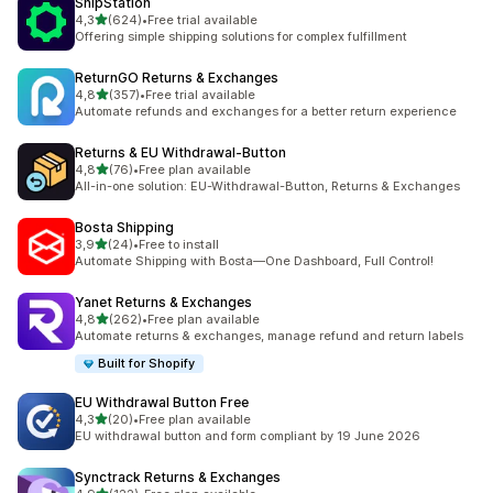
ShipStation
z 5 hvězd
4,3
(624)
•
Free trial available
Celkový počet recenzí: 624
Offering simple shipping solutions for complex fulfillment
ReturnGO Returns & Exchanges
z 5 hvězd
4,8
(357)
•
Free trial available
Celkový počet recenzí: 357
Automate refunds and exchanges for a better return experience
Returns & EU Withdrawal‑Button
z 5 hvězd
4,8
(76)
•
Free plan available
Celkový počet recenzí: 76
All-in-one solution: EU-Withdrawal-Button, Returns & Exchanges
Bosta Shipping
z 5 hvězd
3,9
(24)
•
Free to install
Celkový počet recenzí: 24
Automate Shipping with Bosta—One Dashboard, Full Control!
Yanet Returns & Exchanges
z 5 hvězd
4,8
(262)
•
Free plan available
Celkový počet recenzí: 262
Automate returns & exchanges, manage refund and return labels
Built for Shopify
EU Withdrawal Button Free
z 5 hvězd
4,3
(20)
•
Free plan available
Celkový počet recenzí: 20
EU withdrawal button and form compliant by 19 June 2026
Synctrack Returns & Exchanges