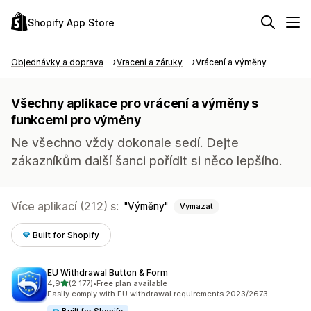
Shopify App Store
Objednávky a doprava
Vracení a záruky
Vrácení a výměny
Všechny aplikace pro vrácení a výměny s
funkcemi pro výměny
Ne všechno vždy dokonale sedí. Dejte
zákazníkům další šanci pořídit si něco lepšího.
Více aplikací (212) s:
Výměny
Vymazat
Built for Shopify
EU Withdrawal Button & Form
z 5 hvězd
4,9
(2 177)
•
Free plan available
Celkový počet recenzí: 2177
Easily comply with EU withdrawal requirements 2023/2673