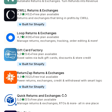
Automate Returns & Exchanges. Turn Refunds into Revenue
CWILL Returns & Exchanges
z 5 hvězd
4,9
(452)
•
Free plan available
Celkový počet recenzí: 452
Returns and exchanges that bring in profits by CWILL
Built for Shopify
Loop Returns & Exchanges
z 5 hvězd
4,7
(408)
•
Free plan available
Celkový počet recenzí: 408
Manage returns, exchanges, tracking, order editing & more!
Gift Card Factory
z 5 hvězd
5,0
(54)
•
Free plan available
Celkový počet recenzí: 54
Boost sales via bulk gift cards, discounts & store credit
Built for Shopify
ReturnZap Returns & Exchanges
z 5 hvězd
4,9
(102)
•
Free trial available
Celkový počet recenzí: 102
Power returns, exchanges, credit & withdrawal with smart logic
Built for Shopify
Quick Returns and Exchanges ↻↺
z 5 hvězd
5,0
(51)
•
Free plan available
Celkový počet recenzí: 51
Manage returns & exchanges, RTOs & more- all in one place