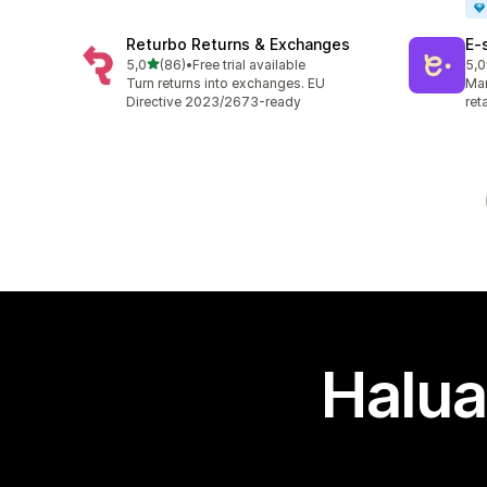
Returbo Returns & Exchanges
E‑
/ 5 tähteä
5,0
(86)
•
Free trial available
5,0
86 arvostelua yhteensä
38 
Turn returns into exchanges. EU
Man
Directive 2023/2673-ready
ret
Halua