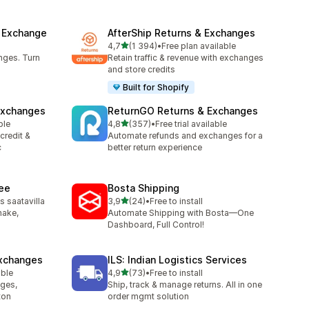
& Exchange
AfterShip Returns & Exchanges
/ 5 tähteä
4,7
(1 394)
•
Free plan available
1394 arvostelua yhteensä
nges. Turn
Retain traffic & revenue with exchanges
and store credits
Built for Shopify
Exchanges
ReturnGO Returns & Exchanges
/ 5 tähteä
ble
4,8
(357)
•
Free trial available
357 arvostelua yhteensä
credit &
Automate refunds and exchanges for a
c
better return experience
ree
Bosta Shipping
/ 5 tähteä
 saatavilla
3,9
(24)
•
Free to install
24 arvostelua yhteensä
make,
Automate Shipping with Bosta—One
Dashboard, Full Control!
Exchanges
ILS: Indian Logistics Services
/ 5 tähteä
able
4,9
(73)
•
Free to install
73 arvostelua yhteensä
nges,
Ship, track & manage returns. All in one
ton
order mgmt solution