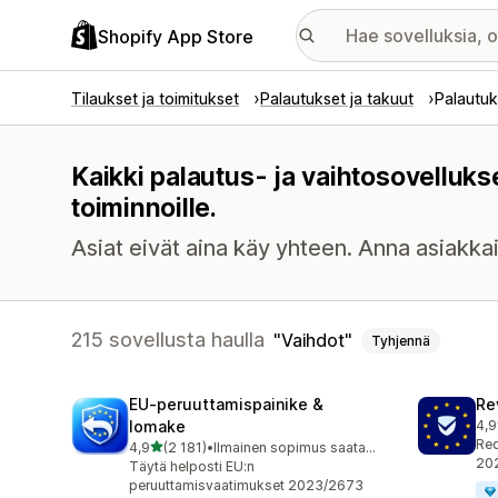
Shopify App Store
Tilaukset ja toimitukset
Palautukset ja takuut
Palautuk
Kaikki palautus- ja vaihtosovelluks
toiminnoille.
Asiat eivät aina käy yhteen. Anna asiakka
215 sovellusta haulla
Vaihdot
Tyhjennä
EU‑peruuttamispainike &
Re
lomake
4,9
486
Req
/ 5 tähteä
4,9
(2 181)
•
Ilmainen sopimus saatavilla
2181 arvostelua yhteensä
202
Täytä helposti EU:n
peruuttamisvaatimukset 2023/2673