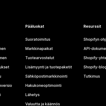
Pääluokat
Resurssit
Suoratoimitus
Shopifyn oh
nen
Markkinapaikat
API-dokume
inen
Tuotearvostelut
Shopify-yht
tukset
Lisämyynti ja tuotepaketit
Shopify-blog
u
Sähköpostimarkkinointi
Tutkimus
nversio
Hakukoneoptimointi
i
Lähetys
Valuutta ja käännös