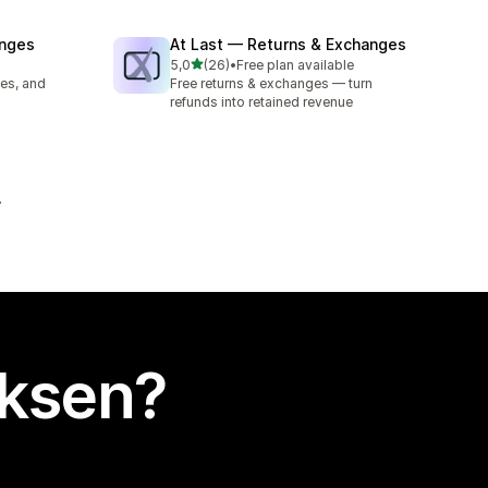
anges
At Last — Returns & Exchanges
/ 5 tähteä
5,0
(26)
•
Free plan available
26 arvostelua yhteensä
es, and
Free returns & exchanges — turn
refunds into retained revenue
uksen?