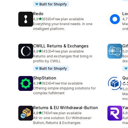
Built for Shopify
Redo
Lo
/ 5 tähteä
4,9
(659)
•
Free plan available
4,7
659 arvostelua yhteensä
408
Everything your brand needs. In one
Man
intelligent platform.
ord
CWILL Returns & Exchanges
Gi
/ 5 tähteä
4,9
(453)
•
Free plan available
5,0
453 arvostelua yhteensä
54 
Returns and exchanges that bring in
Boo
profits by CWILL
dis
Built for Shopify
ShipStation
Qu
/ 5 tähteä
4,3
(624)
•
Free trial available
↻
624 arvostelua yhteensä
Offering simple shipping solutions for
5,0
51 
complex fulfillment
Man
mor
Returns & EU Withdrawal‑Button
Ya
/ 5 tähteä
4,8
(76)
•
Free plan available
4,8
76 arvostelua yhteensä
262
All-in-one solution: EU-Withdrawal-
Aut
Button, Returns & Exchanges
man