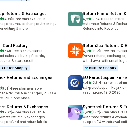
op Returns & Exchanges
Return Prime:Return 
/ 5 tähteä
/ 5 tähteä
(408)
•
Free plan available
4,8
(724)
•
Free to install
 arvostelua yhteensä
724 arvostelua yhteensä
age returns, exchanges, tracking,
Automate Returns & Excha
er editing & more!
Refunds into Revenue
ft Card Factory
ReturnZap Returns & 
/ 5 tähteä
/ 5 tähteä
(54)
•
Free plan available
4,9
(102)
•
Free trial availa
arvostelua yhteensä
102 arvostelua yhteensä
st sales via bulk gift cards,
Power returns, exchanges, 
counts & store credit
withdrawal with smart logi
Built for Shopify
Built for Shopify
ick Returns and Exchanges
EU Peruutuspainike F
/ 5 tähteä
↺
4,4
(23)
•
Ilmainen sopimus
23 arvostelua yhteensä
EU-peruutuspainike ja -lo
/ 5 tähteä
(51)
•
Free plan available
arvostelua yhteensä
vaatimukset 19.6.2026
age returns & exchanges, RTOs &
e- all in one place
net Returns & Exchanges
Synctrack Returns & 
/ 5 tähteä
/ 5 tähteä
(262)
•
Free plan available
4,9
(122)
•
Free plan avail
 arvostelua yhteensä
122 arvostelua yhteensä
omate returns & exchanges,
Automate returns & excha
age refund and return labels
support EU withdrawal but