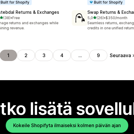
Built for Shopify
Built for Shopify
stebdal Returns & Exchanges
Swap Returns & Exch
/ 5 tähteä
/ 5 tähteä
(38)
•
Free
5,0
(26)
•
$350/month
arvostelua yhteensä
26 arvostelua yhteensä
age returns and exchanges while
Seamless returns, exchang
aining revenue.
credits in one unified return
Seuraava
1
2
3
4
…
9
tko lisätä sovell
Kokeile Shopifyta ilmaiseksi kolmen päivän ajan