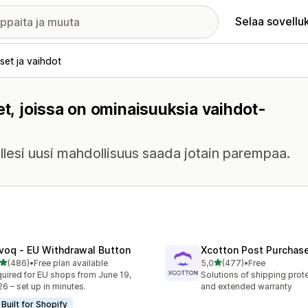
Selaa sovellu
set ja vaihdot
et, joissa on ominaisuuksia vaihdot-
illesi uusi mahdollisuus saada jotain parempaa.
voq ‑ EU Withdrawal Button
Xcotton Post Purchas
/ 5 tähteä
/ 5 tähteä
(486)
•
Free plan available
5,0
(477)
•
Free
 arvostelua yhteensä
477 arvostelua yhteensä
uired for EU shops from June 19,
Solutions of shipping prote
6 – set up in minutes.
and extended warranty
Built for Shopify