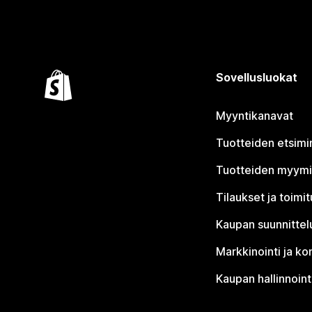
Sovellusluokat
Myyntikanavat
Tuotteiden etsimi
Tuotteiden myym
Tilaukset ja toimi
Kaupan suunnittel
Markkinointi ja ko
Kaupan hallinnoint