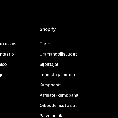
Shopify
jekeskus
Tietoja
ntaatio
Uramahdollisuudet
eisö
Sijoittajat
i
Lehdistö ja media
Kumppanit
Affiliate-kumppanit
Oikeudelliset asiat
Palvelun tila