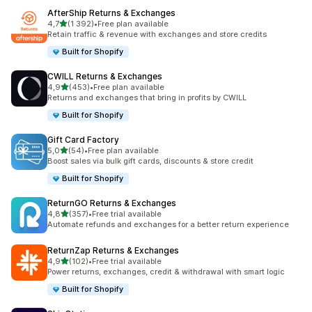
AfterShip Returns & Exchanges
av 5 stjerner
4,7
(1 392)
•
Free plan available
Totalt 1392 omtaler
Retain traffic & revenue with exchanges and store credits
Built for Shopify
CWILL Returns & Exchanges
av 5 stjerner
4,9
(453)
•
Free plan available
Totalt 453 omtaler
Returns and exchanges that bring in profits by CWILL
Built for Shopify
Gift Card Factory
av 5 stjerner
5,0
(54)
•
Free plan available
Totalt 54 omtaler
Boost sales via bulk gift cards, discounts & store credit
Built for Shopify
ReturnGO Returns & Exchanges
av 5 stjerner
4,8
(357)
•
Free trial available
Totalt 357 omtaler
Automate refunds and exchanges for a better return experience
ReturnZap Returns & Exchanges
av 5 stjerner
4,9
(102)
•
Free trial available
Totalt 102 omtaler
Power returns, exchanges, credit & withdrawal with smart logic
Built for Shopify