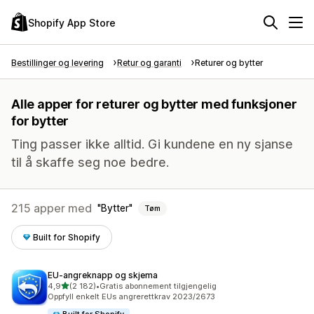
Shopify App Store
Bestillinger og levering
Retur og garanti
Returer og bytter
Alle apper for returer og bytter med funksjoner
for bytter
Ting passer ikke alltid. Gi kundene en ny sjanse
til å skaffe seg noe bedre.
215 apper med
Bytter
Tøm
Built for Shopify
EU‑angreknapp og skjema
av 5 stjerner
4,9
(2 182)
•
Gratis abonnement tilgjengelig
Totalt 2182 omtaler
Oppfyll enkelt EUs angrerettkrav 2023/2673