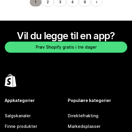
1
2
3
4
9
Vil du legge til en app?
Prøv Shopify gratis i tre dager
Appkategorier
Populære kategorier
Salgskanaler
Direktefrakting
Finne produkter
Markedsplasser