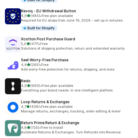
Built for Shopify
Revoq ‑ EU Withdrawal Button
av 5 stjerner
4,9
(485)
•
Free plan available
Totalt 485 omtaler
Required for EU shops from June 19, 2026 – set up in minutes.
Built for Shopify
Xcotton Post Purchase Guard
av 5 stjerner
5,0
(477)
•
Free
Totalt 477 omtaler
Solutions of shipping protection, return and extended warranty
Seel Worry‑Free Purchase
av 5 stjerner
4,9
(265)
•
Free
Totalt 265 omtaler
Add worry-free protection for returns, shipping, and more
Redo
av 5 stjerner
4,9
(660)
•
Free plan available
Totalt 660 omtaler
Everything your brand needs. In one intelligent platform.
Loop Returns & Exchanges
av 5 stjerner
4,7
(408)
•
Free plan available
Totalt 408 omtaler
Manage returns, exchanges, tracking, order editing & more!
Return Prime:Return & Exchange
av 5 stjerner
4,8
(725)
•
Free to install
Totalt 725 omtaler
Automate Returns & Exchanges. Turn Refunds into Revenue