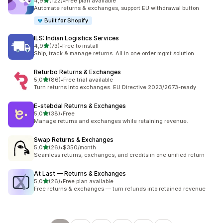
av 5 stjerner
4,9
(122)
•
Free plan available
Totalt 122 omtaler
Automate returns & exchanges, support EU withdrawal button
Built for Shopify
ILS: Indian Logistics Services
av 5 stjerner
4,9
(73)
•
Free to install
Totalt 73 omtaler
Ship, track & manage returns. All in one order mgmt solution
Returbo Returns & Exchanges
av 5 stjerner
5,0
(86)
•
Free trial available
Totalt 86 omtaler
Turn returns into exchanges. EU Directive 2023/2673-ready
E‑stebdal Returns & Exchanges
av 5 stjerner
5,0
(38)
•
Free
Totalt 38 omtaler
Manage returns and exchanges while retaining revenue.
Swap Returns & Exchanges
av 5 stjerner
5,0
(26)
•
$350/month
Totalt 26 omtaler
Seamless returns, exchanges, and credits in one unified return
At Last — Returns & Exchanges
av 5 stjerner
5,0
(26)
•
Free plan available
Totalt 26 omtaler
Free returns & exchanges — turn refunds into retained revenue