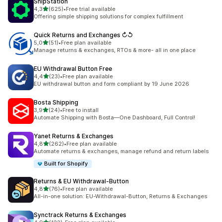
ShipStation
av 5 stjerner
4,3
(625)
•
Free trial available
Totalt 625 omtaler
Offering simple shipping solutions for complex fulfillment
Quick Returns and Exchanges ↻↺
av 5 stjerner
5,0
(51)
•
Free plan available
Totalt 51 omtaler
Manage returns & exchanges, RTOs & more- all in one place
EU Withdrawal Button Free
av 5 stjerner
4,4
(23)
•
Free plan available
Totalt 23 omtaler
EU withdrawal button and form compliant by 19 June 2026
Bosta Shipping
av 5 stjerner
3,9
(24)
•
Free to install
Totalt 24 omtaler
Automate Shipping with Bosta—One Dashboard, Full Control!
Yanet Returns & Exchanges
av 5 stjerner
4,8
(262)
•
Free plan available
Totalt 262 omtaler
Automate returns & exchanges, manage refund and return labels
Built for Shopify
Returns & EU Withdrawal‑Button
av 5 stjerner
4,8
(76)
•
Free plan available
Totalt 76 omtaler
All-in-one solution: EU-Withdrawal-Button, Returns & Exchanges
Synctrack Returns & Exchanges