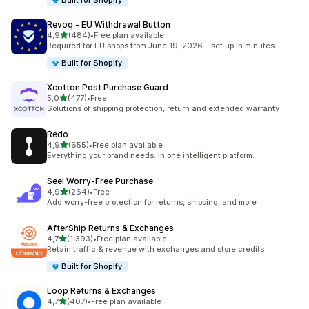
Built for Shopify
Revoq ‑ EU Withdrawal Button
/ 5 tähteä
4,9
(484)
•
Free plan available
484 arvostelua yhteensä
Required for EU shops from June 19, 2026 – set up in minutes.
Built for Shopify
Xcotton Post Purchase Guard
/ 5 tähteä
5,0
(477)
•
Free
477 arvostelua yhteensä
Solutions of shipping protection, return and extended warranty
Redo
/ 5 tähteä
4,9
(655)
•
Free plan available
655 arvostelua yhteensä
Everything your brand needs. In one intelligent platform.
Seel Worry‑Free Purchase
/ 5 tähteä
4,9
(264)
•
Free
264 arvostelua yhteensä
Add worry-free protection for returns, shipping, and more
AfterShip Returns & Exchanges
/ 5 tähteä
4,7
(1 393)
•
Free plan available
1393 arvostelua yhteensä
Retain traffic & revenue with exchanges and store credits
Built for Shopify
Loop Returns & Exchanges
/ 5 tähteä
4,7
(407)
•
Free plan available
407 arvostelua yhteensä