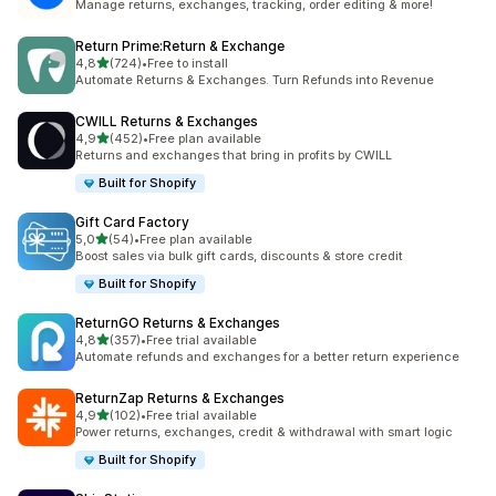
Manage returns, exchanges, tracking, order editing & more!
Return Prime:Return & Exchange
/ 5 tähteä
4,8
(724)
•
Free to install
724 arvostelua yhteensä
Automate Returns & Exchanges. Turn Refunds into Revenue
CWILL Returns & Exchanges
/ 5 tähteä
4,9
(452)
•
Free plan available
452 arvostelua yhteensä
Returns and exchanges that bring in profits by CWILL
Built for Shopify
Gift Card Factory
/ 5 tähteä
5,0
(54)
•
Free plan available
54 arvostelua yhteensä
Boost sales via bulk gift cards, discounts & store credit
Built for Shopify
ReturnGO Returns & Exchanges
/ 5 tähteä
4,8
(357)
•
Free trial available
357 arvostelua yhteensä
Automate refunds and exchanges for a better return experience
ReturnZap Returns & Exchanges
/ 5 tähteä
4,9
(102)
•
Free trial available
102 arvostelua yhteensä
Power returns, exchanges, credit & withdrawal with smart logic
Built for Shopify