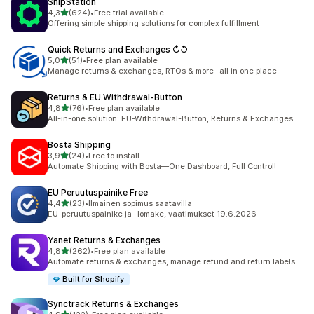
ShipStation
/ 5 tähteä
4,3
(624)
•
Free trial available
624 arvostelua yhteensä
Offering simple shipping solutions for complex fulfillment
Quick Returns and Exchanges ↻↺
/ 5 tähteä
5,0
(51)
•
Free plan available
51 arvostelua yhteensä
Manage returns & exchanges, RTOs & more- all in one place
Returns & EU Withdrawal‑Button
/ 5 tähteä
4,8
(76)
•
Free plan available
76 arvostelua yhteensä
All-in-one solution: EU-Withdrawal-Button, Returns & Exchanges
Bosta Shipping
/ 5 tähteä
3,9
(24)
•
Free to install
24 arvostelua yhteensä
Automate Shipping with Bosta—One Dashboard, Full Control!
EU Peruutuspainike Free
/ 5 tähteä
4,4
(23)
•
Ilmainen sopimus saatavilla
23 arvostelua yhteensä
EU-peruutuspainike ja -lomake, vaatimukset 19.6.2026
Yanet Returns & Exchanges
/ 5 tähteä
4,8
(262)
•
Free plan available
262 arvostelua yhteensä
Automate returns & exchanges, manage refund and return labels
Built for Shopify
Synctrack Returns & Exchanges