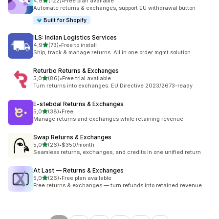
/ 5 tähteä
4,9
(122)
•
Free plan available
122 arvostelua yhteensä
Automate returns & exchanges, support EU withdrawal button
Built for Shopify
ILS: Indian Logistics Services
/ 5 tähteä
4,9
(73)
•
Free to install
73 arvostelua yhteensä
Ship, track & manage returns. All in one order mgmt solution
Returbo Returns & Exchanges
/ 5 tähteä
5,0
(86)
•
Free trial available
86 arvostelua yhteensä
Turn returns into exchanges. EU Directive 2023/2673-ready
E‑stebdal Returns & Exchanges
/ 5 tähteä
5,0
(38)
•
Free
38 arvostelua yhteensä
Manage returns and exchanges while retaining revenue.
Swap Returns & Exchanges
/ 5 tähteä
5,0
(26)
•
$350/month
26 arvostelua yhteensä
Seamless returns, exchanges, and credits in one unified return
At Last — Returns & Exchanges
/ 5 tähteä
5,0
(26)
•
Free plan available
26 arvostelua yhteensä
Free returns & exchanges — turn refunds into retained revenue