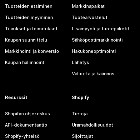
Tuotteiden etsiminen
Markkinapaikat
Tuotteiden myyminen
Tuotearvostelut
Tilaukset ja toimitukset
Lisämyynti ja tuotepaketit
Kaupan suunnittelu
Sähköpostimarkkinointi
Markkinointi ja konversio
Hakukoneoptimointi
Kaupan hallinnointi
Lähetys
Valuutta ja käännös
Resurssit
Shopify
Shopifyn ohjekeskus
Tietoja
API-dokumentaatio
Uramahdollisuudet
Shopify-yhteisö
Sijoittajat