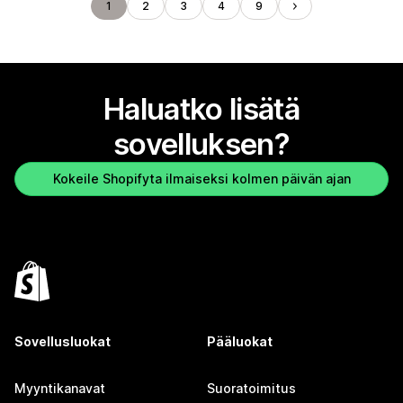
1
2
3
4
9
Haluatko lisätä
sovelluksen?
Kokeile Shopifyta ilmaiseksi kolmen päivän ajan
Sovellusluokat
Pääluokat
Myyntikanavat
Suoratoimitus