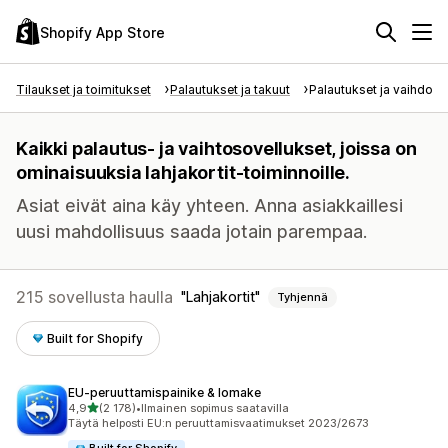
Shopify App Store
Tilaukset ja toimitukset
Palautukset ja takuut
Palautukset ja vaihdot
Kaikki palautus- ja vaihtosovellukset, joissa on
ominaisuuksia lahjakortit-toiminnoille.
Asiat eivät aina käy yhteen. Anna asiakkaillesi
uusi mahdollisuus saada jotain parempaa.
215 sovellusta haulla
Lahjakortit
Tyhjennä
Built for Shopify
EU‑peruuttamispainike & lomake
/ 5 tähteä
4,9
(2 178)
•
Ilmainen sopimus saatavilla
2178 arvostelua yhteensä
Täytä helposti EU:n peruuttamisvaatimukset 2023/2673